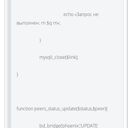
echo «Запрос не
выполнен: rn $q rn»;
}
mysqli_close($link);
}
function peers_status_update($status,$peer){
bd_bridge(‘phoenix’,’UPDATE