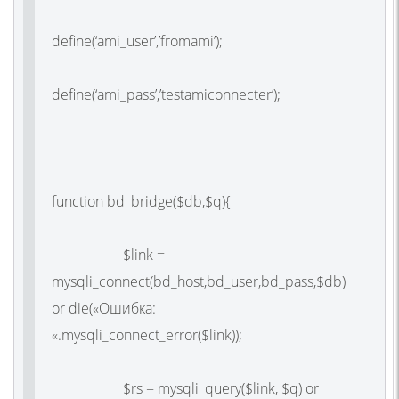
define(‘ami_user’,’fromami’);
define(‘ami_pass’,’testamiconnecter’);
function bd_bridge($db,$q){
$link =
mysqli_connect(bd_host,bd_user,bd_pass,$db)
or die(«Ошибка:
«.mysqli_connect_error($link));
$rs = mysqli_query($link, $q) or