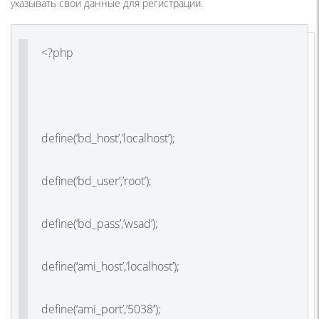
указывать свои данные для регистрации.
<?php
define(‘bd_host’,’localhost’);
define(‘bd_user’,’root’);
define(‘bd_pass’,’wsad’);
define(‘ami_host’,’localhost’);
define(‘ami_port’,’5038′);