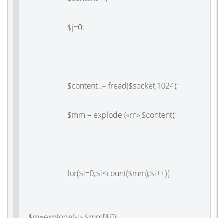
$j=0;
$content .= fread($socket,1024);
$mm = explode («rn»,$content);
for($i=0;$i<count($mm);$i++){
$m=explode(«:»,$mm[$i]);