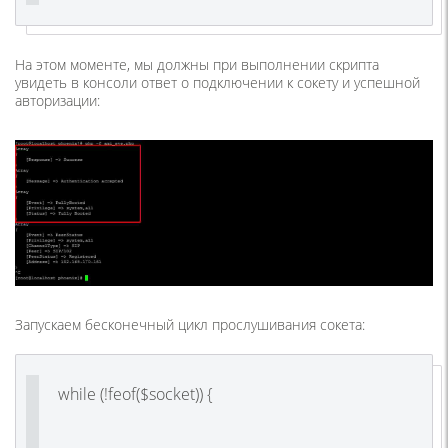
На этом моменте, мы должны при выполнении скрипта
увидеть в консоли ответ о подключении к сокету и успешной
авторизации:
Запускаем бесконечный цикл прослушивания сокета:
while (!feof($socket)) {