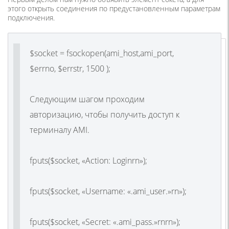
этого открыть соединения по предустановленным параметрам
подключения.
$socket = fsockopen(ami_host,ami_port,
$errno, $errstr, 1500 );
Следующим шагом проходим
авторизацию, чтобы получить доступ к
терминалу AMI.
fputs($socket, «Action: Loginrn»);
fputs($socket, «Username: «.ami_user.»rn»);
fputs($socket, «Secret: «.ami_pass.»rnrn»);