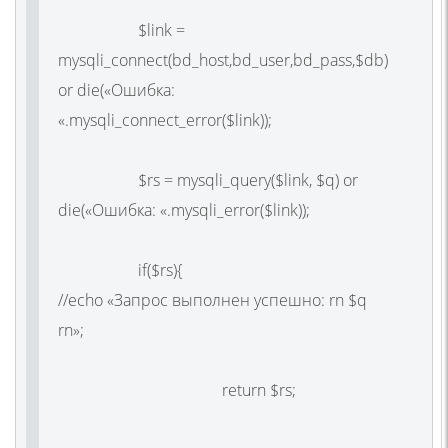
$link =
mysqli_connect(bd_host,bd_user,bd_pass,$db)
or die(«Ошибка:
«.mysqli_connect_error($link));
$rs = mysqli_query($link, $q) or
die(«Ошибка: «.mysqli_error($link));
if($rs){
//echo «Запрос выполнен успешно: rn $q
rn»;
return $rs;