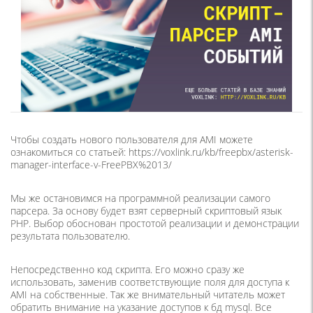
Чтобы создать нового пользователя для AMI можете
ознакомиться со статьей: https://voxlink.ru/kb/freepbx/asterisk-
manager-interface-v-FreePBX%2013/
Мы же остановимся на программной реализации самого
парсера. За основу будет взят серверный скриптовый язык
PHP. Выбор обоснован простотой реализации и демонстрации
результата пользователю.
Непосредственно код скрипта. Его можно сразу же
использовать, заменив соответствующие поля для доступа к
AMI на собственные. Так же внимательный читатель может
обратить внимание на указание доступов к бд mysql. Все