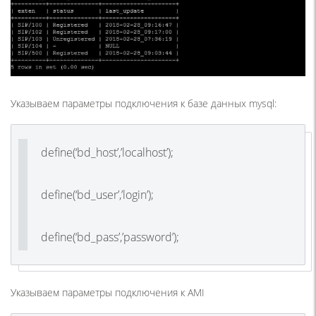
Указываем параметры подключения к базе данных mysql:
define(‘bd_host’,’localhost’);
define(‘bd_user’,’login’);
define(‘bd_pass’,’password’);
Указываем параметры подключения к AMI