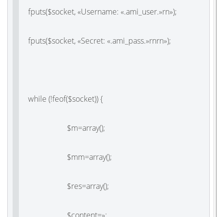
fputs($socket, «Username: «.ami_user.»rn»);
fputs($socket, «Secret: «.ami_pass.»rnrn»);
while (!feof($socket)) {
$m=array();
$mm=array();
$res=array();
$content=»;