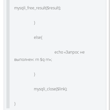
mysqli_free_result($result);
}
else{
echo «Запрос не
выполнен: rn $q rn»;
}
mysqli_close($link);
}