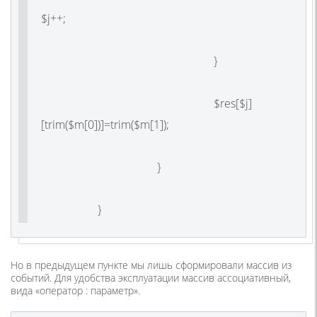
$j++;
}
$res[$j]
[trim($m[0])]=trim($m[1]);
}
}
Но в предыдущем пункте мы лишь сформировали массив из
событий. Для удобства эксплуатации массив ассоциативный,
вида «оператор : параметр».