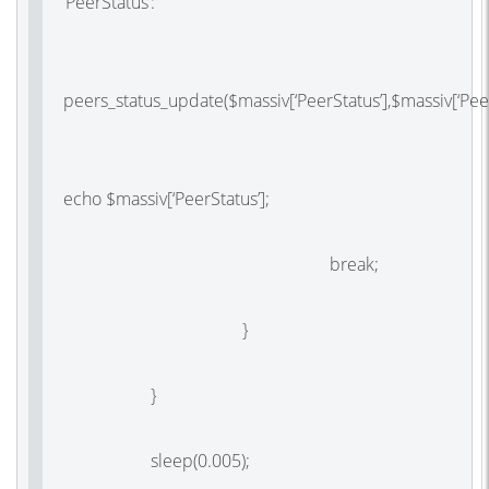
‘PeerStatus’:
peers_status_update($massiv[‘PeerStatus’],$massiv[‘Peer
echo $massiv[‘PeerStatus’];
break;
}
}
sleep(0.005);