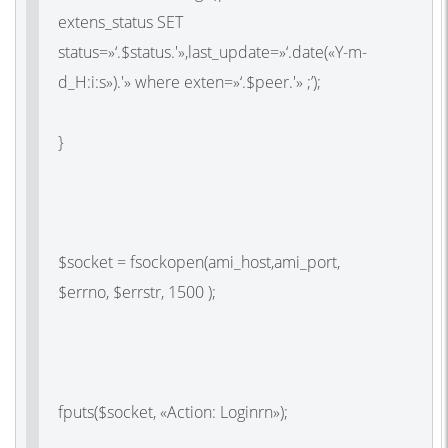
extens_status SET
status=»‘.$status.'»,last_update=»‘.date(«Y-m-
d_H:i:s»).'» where exten=»‘.$peer.'» ;’);
}
$socket = fsockopen(ami_host,ami_port,
$errno, $errstr, 1500 );
fputs($socket, «Action: Loginrn»);