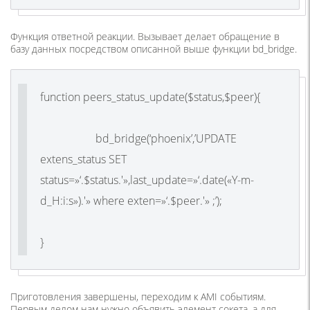
Функция ответной реакции. Вызывает делает обращение в
базу данных посредством описанной выше функции bd_bridge.
function peers_status_update($status,$peer){
bd_bridge(‘phoenix’,’UPDATE
extens_status SET
status=»‘.$status.'»,last_update=»‘.date(«Y-m-
d_H:i:s»).'» where exten=»‘.$peer.'» ;’);
}
Приготовления завершены, переходим к AMI событиям.
Первым делом нам нужно объявить элемент сокета, а для