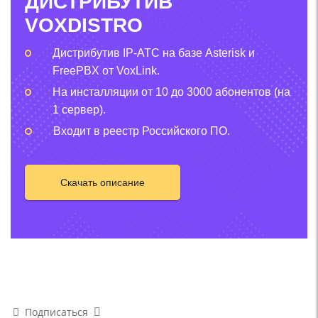
ДИСТРИБУТИВ
VOXDISTRO
Дистрибутив IP-АТС на базе Asterisk и
FreePBX от VoxLink.
На инсталляции от 10 до 3000 абонентов (на
1 сервер).
Входит в реестр Российского ПО.
Скачать описание
Подписаться