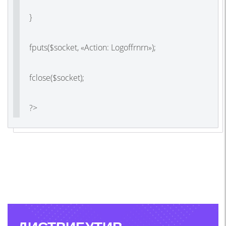
}
fputs($socket, «Action: Logoffrnrn»);
fclose($socket);
?>