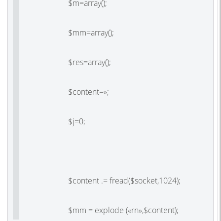
$m=array();
$mm=array();
$res=array();
$content=»;
$j=0;
$content .= fread($socket,1024);
$mm = explode («rn»,$content);