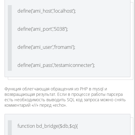
define(‘ami_host’,’localhost’);
define(‘ami_port’,’5038′);
define(‘ami_user’,’fromami’);
define(‘ami_pass’,’testamiconnecter’);
Функция облегчающая обращения из PHP в mysql и
возвращающая результат. Если в процессе работы парсера
есть необходимость выводить SQL код запроса можно снять
комментарий «//» перед «echo».
function bd_bridge($db,$q){