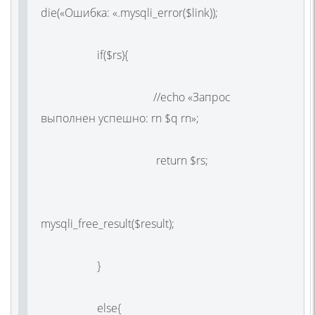
die(«Ошибка: «.mysqli_error($link));
if($rs){
//echo «Запрос
выполнен успешно: rn $q rn»;
return $rs;
mysqli_free_result($result);
}
else{