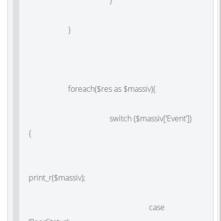
}
}
foreach($res as $massiv){
switch ($massiv[‘Event’])
{
print_r($massiv);
case