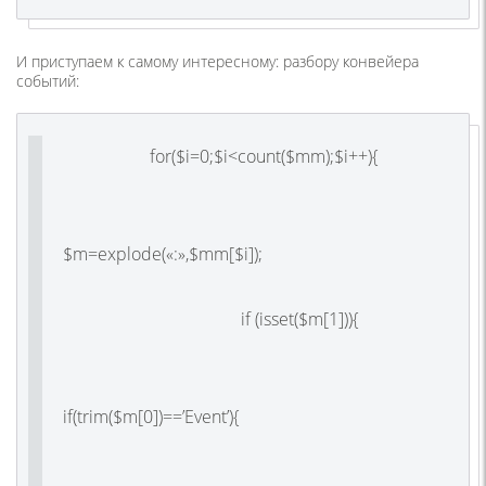
И приступаем к самому интересному: разбору конвейера
событий:
for($i=0;$i<count($mm);$i++){
$m=explode(«:»,$mm[$i]);
if (isset($m[1])){
if(trim($m[0])==’Event’){