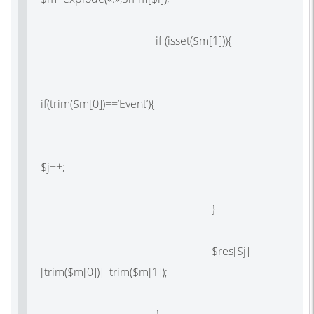
if (isset($m[1])){
if(trim($m[0])==’Event’){
$j++;
}
$res[$j]
[trim($m[0])]=trim($m[1]);