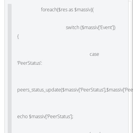
foreach($res as $massiv){
switch ($massiv[‘Event’])
{
case
‘PeerStatus’:
peers_status_update($massiv[‘PeerStatus’],$massiv[‘Peer
echo $massiv[‘PeerStatus’];