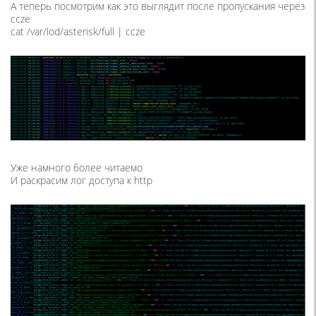
А теперь посмотрим как это выглядит после пропускания через
ccze
cat /var/lod/asterisk/full | ccze
Уже намного более читаемо
И раскрасим лог доступа к http