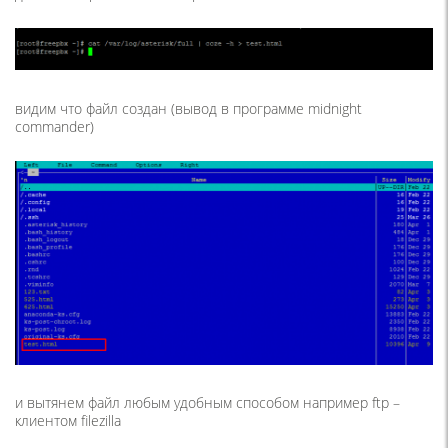
видим что файл создан (вывод в программе midnight
commander)
и вытянем файл любым удобным способом например ftp –
клиентом filezilla