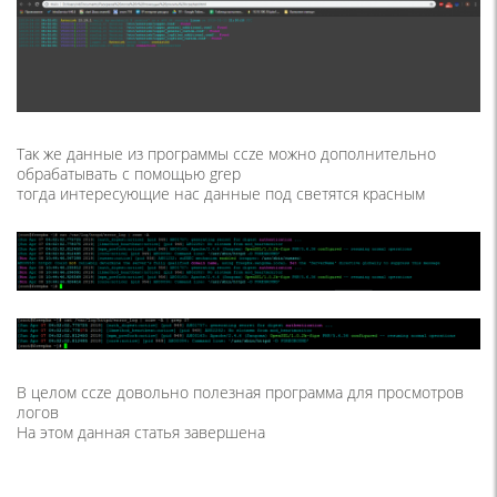
Так же данные из программы ccze можно дополнительно
обрабатывать с помощью grep
тогда интересующие нас данные под светятся красным
В целом ccze довольно полезная программа для просмотров
логов
На этом данная статья завершена