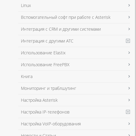
Linux
Я даю согласие на обработку моих персональных данных для связи
Вспомогательный софт при работе с Asterisk
в соответствии с
Политикой в отношении обработки персональных
данных
и
Политикой конфиденциальности
Интеграция с CRM и другими системами
Интеграция с другими АТС
Я даю согласие на обработку моих персональных данных для связи
Использование Elastix
в соответствии с
Политикой в отношении обработки персональных
данных
и
Политикой конфиденциальности
Использование FreePBX
Книга
Мониторинг и траблшутинг
Настройка Asterisk
Настройка IP-телефонов
Настройка VoIP-оборудования
Новости и Статьи