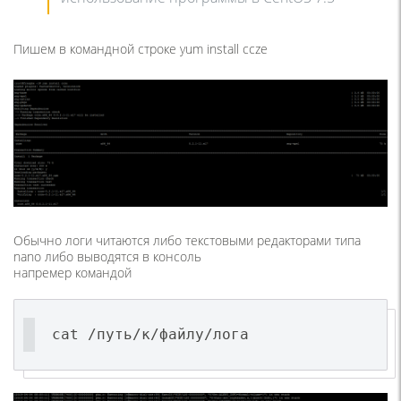
Пишем в командной строке yum install ccze
Обычно логи читаются либо текстовыми редакторами типа
nano либо выводятся в консоль
напремер командой
cat /путь/к/файлу/лога