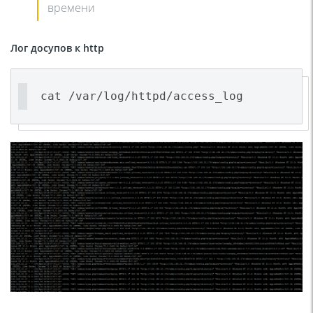
времени
Лог досупов к http
cat /var/log/httpd/access_log