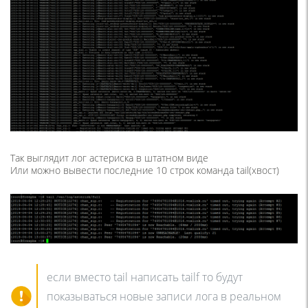
Так выглядит лог астериска в штатном виде
Или можно вывести последние 10 строк команда tail(хвост)
если вместо tail написать tailf то будут
показываться новые записи лога в реальном