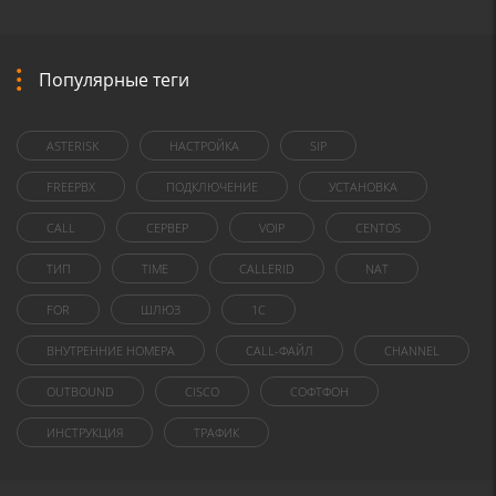
Популярные теги
ASTERISK
НАСТРОЙКА
SIP
FREEPBX
ПОДКЛЮЧЕНИЕ
УСТАНОВКА
CALL
СЕРВЕР
VOIP
CENTOS
ТИП
TIME
CALLERID
NAT
FOR
ШЛЮЗ
1C
ВНУТРЕННИЕ НОМЕРА
CALL-ФАЙЛ
CHANNEL
OUTBOUND
CISCO
СОФТФОН
ИНСТРУКЦИЯ
ТРАФИК