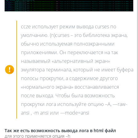
ccze использует режим вывода curses по
умолчанию. (n)curses – это библиотека экрана,
обычно используемая полноэкранными
приложениями. Он переключается на так
называемый «альтернативный экран»
эмулятора терминала, который не имеет буфера
полосы прокрутки, а содержимое другого
«нормального экрана» восстанавливается
после выхода. Чтобы была возможность
прокрутки лога используйте опцию –A, —raw-
ansi , -m ansi или —mode=ansi
Так же есть возможность вывода лога в html файл
для этого применяется опция –h