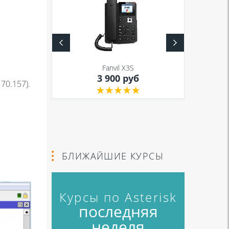
S
Fanvil X3S
уб
3 900 руб
70.157).
БЛИЖАЙШИЕ КУРСЫ
Курсы по Asterisk
последняя
неделя