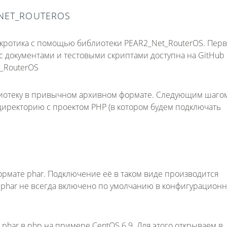
NET_ROUTEROS
микротика с помощью библиотеки PEAR2_Net_RouterOS. Пер
 с документами и тестовыми скриптами доступна на GitHub
t_RouterOS
лиотеку в привычном архивном формате. Следующим шаго
иректорию с проектом PHP (в котором будем подключать
ормате phar. Подключение её в таком виде производится
 phar не всегда включено по умолчанию в конфигурацион
phar в php на примере CentOS 6.9. Для этого открываем в