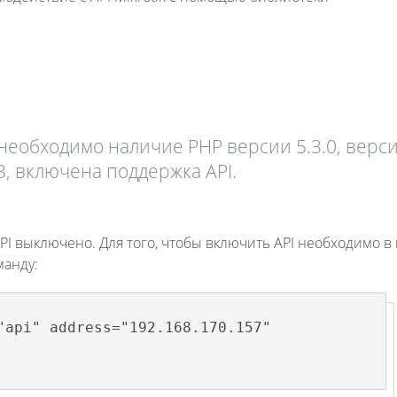
необходимо наличие PHP версии 5.3.0, верс
3, включена поддержка API.
API выключено. Для того, чтобы включить API необходимо в
манду:
"api" address="192.168.170.157"