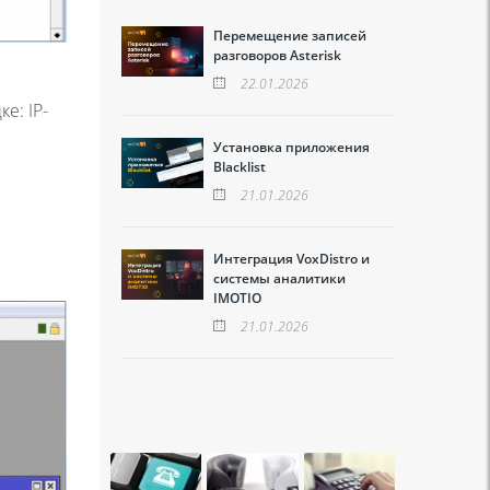
Перемещение записей
разговоров Asterisk
22.01.2026
дке:
IP-
Установка приложения
Blacklist
21.01.2026
Интеграция VoxDistro и
системы аналитики
IMOTIO
21.01.2026