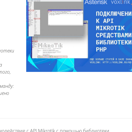
лиотеки
а
того,
манду:
ешено
модействие с API Mikrotik с помощью библиотеки