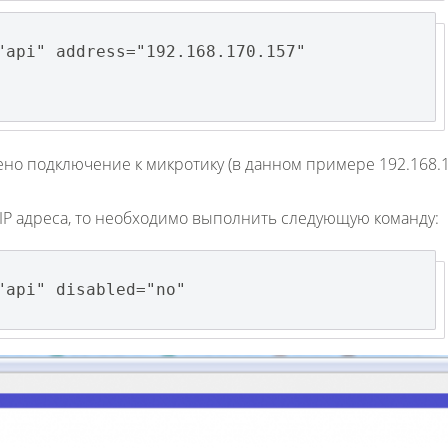
"api" address="192.168.170.157"
Fanvil X3
2 990 р
ешено подключение к микротику (в данном примере 192.168.1
 IP адреса, то необходимо выполнить следующую команду:
"api" disabled="no"