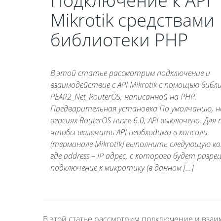
Подключение к API
Mikrotik средствами
библиотеки PHP
В этой статье рассмотрим подключение и
взаимодействие с API Mikrotik с помощью биб
PEAR2_Net_RouterOS, написанной на PHP.
Предварительная установка По умолчанию, н
версиях RouterOS ниже 6.0, API выключено. Для 
чтобы включить API необходимо в консоли
(терминале Mikrotik) выполнить следующую ко
где address – IP адрес, с которого будет разр
подключение к микротику (в данном […]
В этой статье рассмотрим подключение и взаи