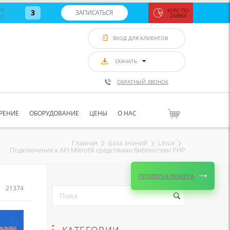
во
КУРС ПО
3
ЗАПИСАТЬСЯ
ст
ZABBIX
Zabbix:
монитор
ВХОД ДЛЯ КЛИЕНТОВ
Asterisk и
VoIP
с 7
сентябр
СКАЧАТЬ
по 11
сентябр
ОБРАТНЫЙ ЗВОНОК
Количество
свободных
мест
8
РЕНИЕ
ОБОРУДОВАНИЕ
ЦЕНЫ
О НАС
ЗАПИСАТЬС
Главная
База знаний
Linux
Подключение к API Mikrotik средствами библиотеки PHP
ПРОВЕРКА НОМЕРА
21374
КАТЕГОРИИ