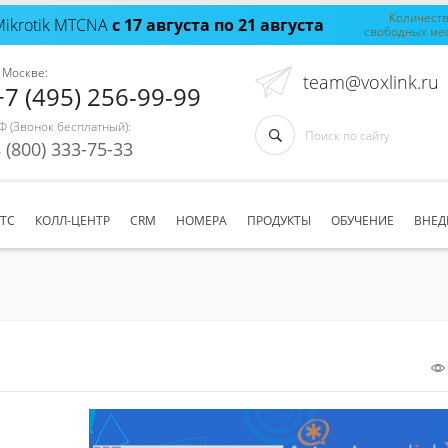
Количест
Mikrotik MTCNA
с 17 августа по 21 августа
свободных ме
 Москве:
team@voxlink.ru
+7 (495) 256-99-99
Ф (Звонок бесплатный):
 (800) 333-75-33
АТС
КОЛЛ-ЦЕНТР
CRM
НОМЕРА
ПРОДУКТЫ
ОБУЧЕНИЕ
ВНЕД