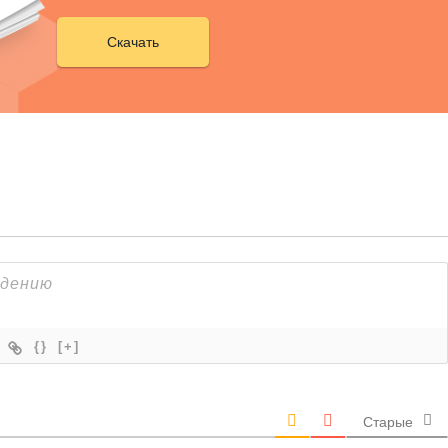
Скачать
{}
[+]
Старые