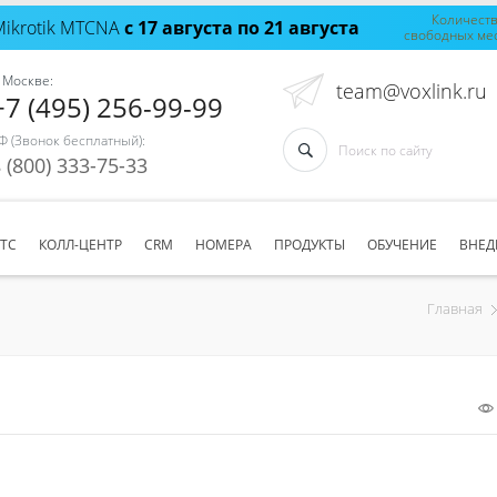
Количест
Mikrotik MTCNA
с 17 августа по 21 августа
свободных ме
 Москве:
team@voxlink.ru
+7 (495) 256-99-99
Ф (Звонок бесплатный):
 (800) 333-75-33
АТС
КОЛЛ-ЦЕНТР
CRM
НОМЕРА
ПРОДУКТЫ
ОБУЧЕНИЕ
ВНЕД
Главная