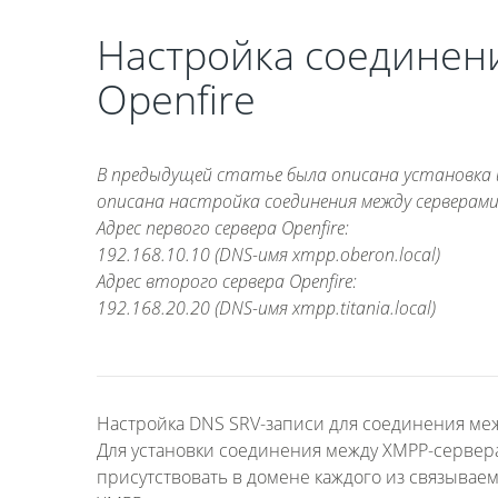
Настройка соединен
Openfire
В предыдущей статье была описана установка и
описана настройка соединения между серверами 
Адрес первого сервера Openfire:
192.168.10.10 (DNS-имя xmpp.oberon.local)
Адрес второго сервера Openfire:
192.168.20.20 (DNS-имя xmpp.titania.local)
Настройка DNS SRV-записи для соединения м
Для установки соединения между XMPP-сервера
присутствовать в домене каждого из связывае