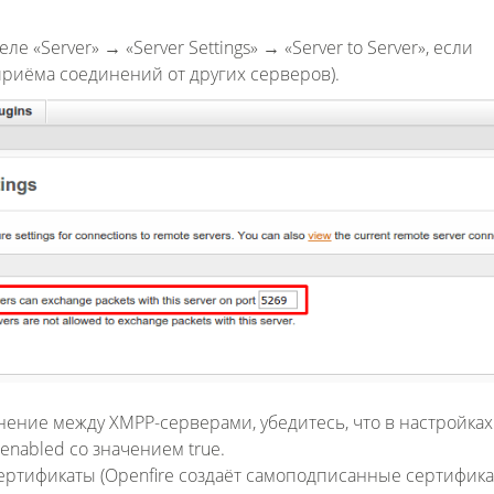
«Server» → «Server Settings» → «Server to Server», если
 приёма соединений от других серверов).
ение между XMPP-серверами, убедитесь, что в настройках
.enabled со значением true.
ертификаты (Openfire создаёт самоподписанные сертифик