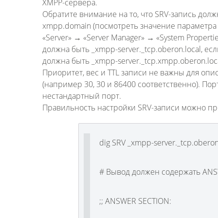
XMPP-сервера.
Обратите внимание на то, что SRV-запись долж
xmpp.domain (посмотреть значение параметра 
«Server» → «Server Manager» → «System Properti
должна быть _xmpp-server._tcp.oberon.local, е
должна быть _xmpp-server._tcp.xmpp.oberon.loca
Приоритет, вес и TTL записи не важны для оп
(например 30, 30 и 86400 соответственно). Пор
нестандартный порт.
Правильность настройки SRV-записи можно пр
dig SRV _xmpp-server._tcp.oberon
# Вывод должен содержать ANS
;; ANSWER SECTION: