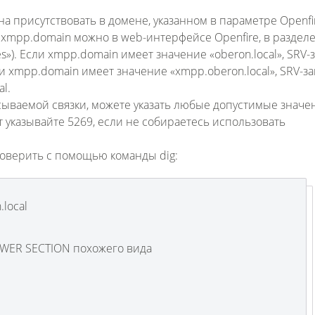
на присутствовать в домене, указанном в параметре Openfi
xmpp.domain можно в web-интерфейсе Openfire, в раздел
es»). Если xmpp.domain имеет значение «oberon.local», SRV-
сли xmpp.domain имеет значение «xmpp.oberon.local», SRV-з
l.
исываемой связки, можете указать любые допустимые значе
т указывайте 5269, если не собираетесь использовать
оверить с помощью команды dig:
.local
WER SECTION похожего вида