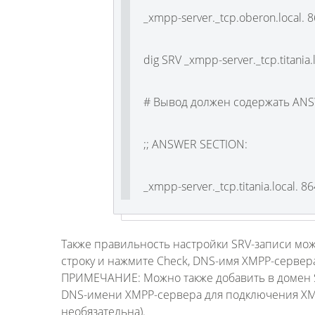
_xmpp-server._tcp.oberon.local. 
dig SRV _xmpp-server._tcp.titania.
# Вывод должен содержать ANS
;; ANSWER SECTION:
_xmpp-server._tcp.titania.local. 8
Также правильность настройки SRV-записи мо
строку и нажмите Check, DNS-имя XMPP-сервер
ПРИМЕЧАНИЕ: Можно также добавить в домен SRV
DNS-имени XMPP-сервера для подключения XMP
необязательна).