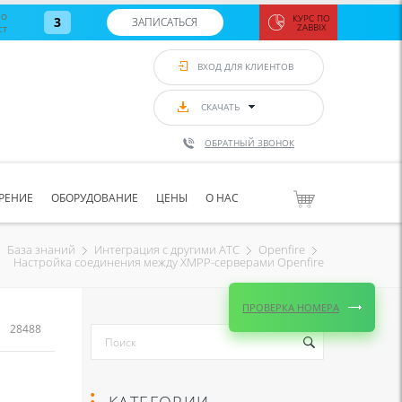
во
КУРС ПО
3
ЗАПИСАТЬСЯ
ст
ZABBIX
Zabbix:
монитор
ВХОД ДЛЯ КЛИЕНТОВ
Asterisk и
VoIP
с 7
сентябр
СКАЧАТЬ
по 11
сентябр
ОБРАТНЫЙ ЗВОНОК
Количество
свободных
мест
8
РЕНИЕ
ОБОРУДОВАНИЕ
ЦЕНЫ
О НАС
ЗАПИСАТЬС
База знаний
Интеграция с другими АТС
Openfire
Настройка соединения между XMPP-серверами Openfire
ПРОВЕРКА НОМЕРА
28488
КАТЕГОРИИ