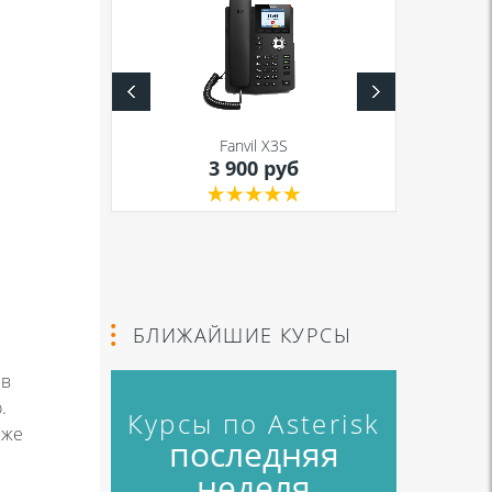
S
Fanvil X3S
уб
3 900 руб
БЛИЖАЙШИЕ КУРСЫ
 в
.
Курсы по Asterisk
 же
последняя
неделя