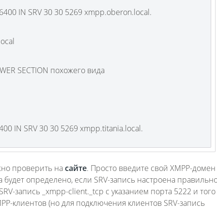
86400 IN SRV 30 30 5269 xmpp.oberon.local.
local
Fanvil X3
2 990 р
WER SECTION похожего вида
6400 IN SRV 30 30 5269 xmpp.titania.local.
жно проверить на
сайте
. Просто введите свой XMPP-домен
а будет определено, если SRV-запись настроена правильно
-запись _xmpp-client._tcp с указанием порта 5222 и того
P-клиентов (но для подключения клиентов SRV-запись