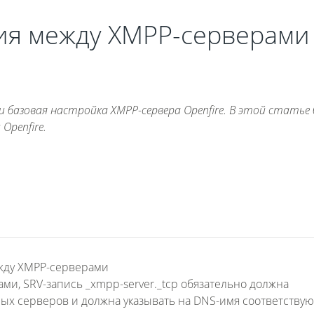
ия между XMPP-серверами
 базовая настройка XMPP-сервера Openfire. В этой статье
Openfire.
ежду XMPP-серверами
ми, SRV-запись _xmpp-server._tcp обязательно должна
мых серверов и должна указывать на DNS-имя соответству