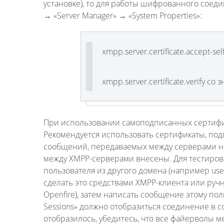
установке), то для работы шифрованного соед
→ «Server Manager» → «System Properties»:
xmpp.server.certificate.accept-se
xmpp.server.certificate.verify со 
При использовании самоподписанных сертификат
Рекомендуется использовать сертификаты, по
сообщений, передаваемых между серверами 
между XMPP-серверами внесены. Для тестирова
пользователя из другого домена (например user1
сделать это средствами XMPP-клиента или руч
Openfire), затем написать сообщение этому поль
Sessions» должно отобразиться соединение в 
отобразилось, убедитесь, что все файерволы 