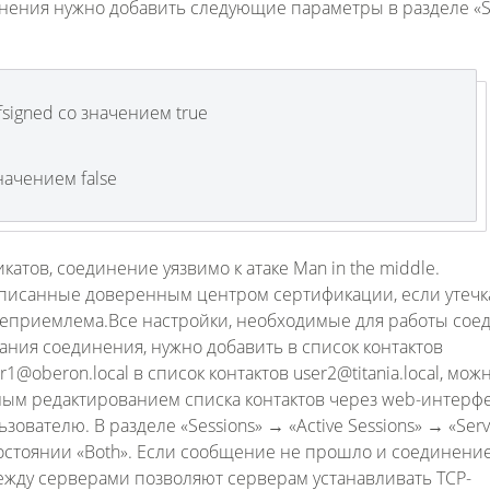
инения нужно добавить следующие параметры в разделе «S
lfsigned со значением true
значением false
ов, соединение уязвимо к атаке Man in the middle.
дписанные доверенным центром сертификации, если утечк
неприемлема.
Все настройки, необходимые для работы сое
ния соединения, нужно добавить в список контактов
@oberon.local в список контактов user2@titania.local, мож
ным редактированием списка контактов через web-интерф
зователю. В разделе «Sessions» → «Active Sessions» → «Serv
состоянии «Both». Если сообщение не прошло и соединени
между серверами позволяют серверам устанавливать TCP-