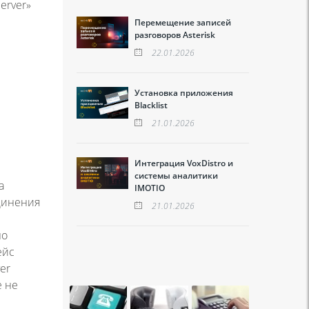
erver»
Перемещение записей
разговоров Asterisk
22.01.2026
Установка приложения
Blacklist
21.01.2026
Интеграция VoxDistro и
системы аналитики
а
IMOTIO
динения
21.01.2026
но
ейс
er
е не