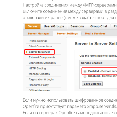
Настройка соединения между XMPP-серверами
Включите соединения между серверами в разделе 
отключали их ранее (там же задаётся порт для
Если нужно использовать шифрованное соедин
Openfire присутствует параметр xmpp.server.tls
Если на серверах Openfire самоподписанные с