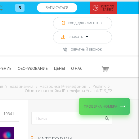
во
КУРС ПО
3
ЗАПИСАТЬСЯ
ст
ZABBIX
Zabbix:
монитор
ВХОД ДЛЯ КЛИЕНТОВ
Asterisk и
VoIP
с 7
сентябр
СКАЧАТЬ
по 11
сентябр
ОБРАТНЫЙ ЗВОНОК
Количество
свободных
мест
8
РЕНИЕ
ОБОРУДОВАНИЕ
ЦЕНЫ
О НАС
ЗАПИСАТЬС
ая
База знаний
Настройка IP-телефонов
Yealink
Обзор и настройка IP-телефона Yealink T19_E2
ПРОВЕРКА НОМЕРА
19341
КАТЕГОРИИ