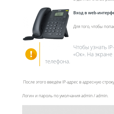
Вход в
web
-интерф
Для того, чтобы попа
Чтобы узнать IP
«Ок». На экран
телефона.
После этого введём IP-адрес в адресную строк
Логин и пароль по умолчания admin / admin.