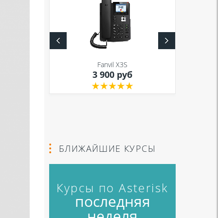
S
Fanvil X3S
уб
3 900 руб
БЛИЖАЙШИЕ КУРСЫ
Курсы по Asterisk
последняя
неделя