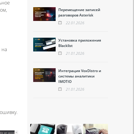
льное
ом,
Перемещение записей
разговоров Asterisk
22.01.2026
Установка приложения
Blacklist
 на
21.01.2026
Интеграция VoxDistro и
системы аналитики
IMOTIO
21.01.2026
рошивку.