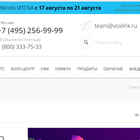
Количест
Mikrotik MTCNA
с 17 августа по 21 августа
свободных ме
 Москве:
team@voxlink.ru
+7 (495) 256-99-99
Ф (Звонок бесплатный):
 (800) 333-75-33
АТС
КОЛЛ-ЦЕНТР
CRM
НОМЕРА
ПРОДУКТЫ
ОБУЧЕНИЕ
ВНЕД
Главн