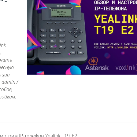
P-
ink
ы
знать
ресную
ации
 admin /
собов,
ройкам.
мотрим IP-телефон Yealink T19_E2.