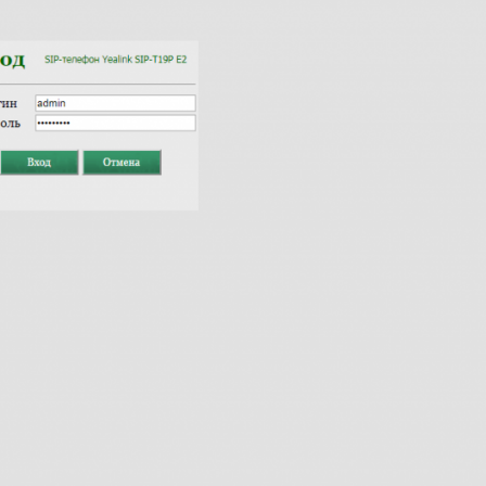
Fanvil X3
2 990 р