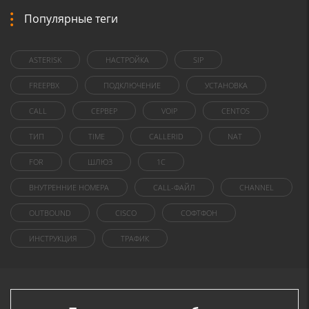
Популярные теги
ASTERISK
НАСТРОЙКА
SIP
FREEPBX
ПОДКЛЮЧЕНИЕ
УСТАНОВКА
CALL
СЕРВЕР
VOIP
CENTOS
ТИП
TIME
CALLERID
NAT
FOR
ШЛЮЗ
1C
ВНУТРЕННИЕ НОМЕРА
CALL-ФАЙЛ
CHANNEL
OUTBOUND
CISCO
СОФТФОН
ИНСТРУКЦИЯ
ТРАФИК