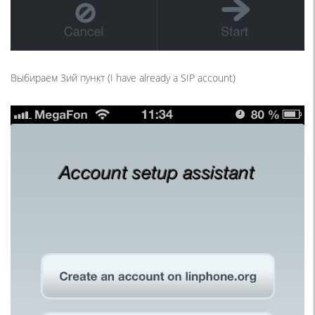
Выбираем 3ий пункт
(I
have already a SIP account)