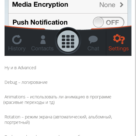
Ну и в Advanced
Debug – логирование
Animations – использовать ли анимацию в программе
(
красивые переходы и тд)
Rotation – режим экрана
(
автоматический, альбомный,
портретный)