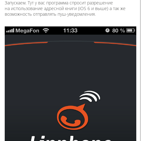
Запускаем. Тут у вас программа спросит разрешение
на использование адресной книги
(iOS
6 и выше) а так же
возможность отправлять пуш-уведомления.