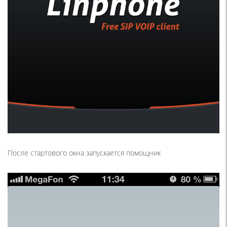
После стартового окна запускается помощник