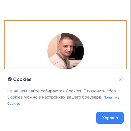
ОСТАЛИСЬ ВОПРОСЫ?
🍪 Cookies
Я -
Компаниец Никита
, менеджер компании Voxlink.
На нашем сайте собираются Cookies. Отключить сбор
Хотите уточнить детали или готовы оставить заявку?
Cookies можно в настройках вашего браузера.
Политика
Укажите номер телефона, я перезвоню в течение 3-х
Cookies
секунд.
Хорошо
Заказать звонок