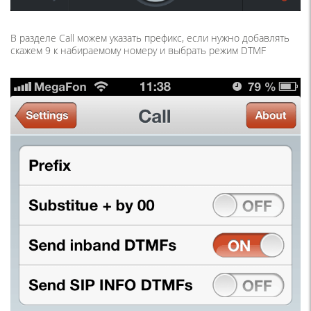
В разделе Call можем указать префикс, если нужно добавлять
скажем 9 к набираемому номеру и выбрать режим DTMF