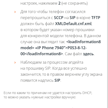
настроек, нажимаем
2
(
не сохранять)
Для того чтобы телефон согласился
перепрошиться с
SCCP
на
SIP
в корне
TFTP
должен быть файл
XMLDefault.cnf.xml
,
в котором будет указан номер прошивки
для конкрентой модели телефона. В данном
случае она выглядит так:
<loadInformation8
model=
«IP
Phone 7940″>P0S3-8-12-
00</loadInformation8>
. Сам файл
здесь
.
Наблюдаем за процессом апдейта
на прошивку SIP. Когда все успешно
закончится, то в правом верхнем углу экрана
появится надпись
SIP
.
Если по каким то причинам не удается настроить DHCP,
то можно указать нужные настройки вручную: