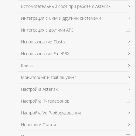
Я даю согласие на обработку моих персональных данных для связи
Вспомогательный софт при работе с Asterisk
в соответствии с
Политикой в отношении обработки персональных
данных
и
Политикой конфиденциальности
Интеграция с CRM и другими системами
Интеграция с другими АТС
Я даю согласие на обработку моих персональных данных для связи
Использование Elastix
в соответствии с
Политикой в отношении обработки персональных
данных
и
Политикой конфиденциальности
Использование FreePBX
Книга
Мониторинг и траблшутинг
Настройка Asterisk
Настройка IP-телефонов
Настройка VoIP-оборудования
Новости и Статьи