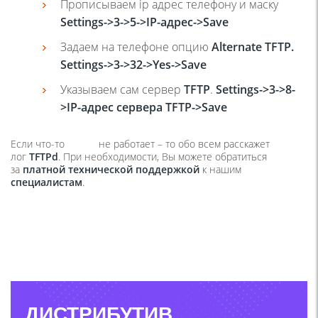
Прописываем ip адрес телефону и маску
Settings->3->5->IP-адрес->Save
Задаем на телефоне опцию
Alternate TFTP.
Settings->3->32->Yes->Save
Указываем сам сервер
TFTP
.
Settings->3->8-
>IP-адрес сервера TFTP->Save
Если
что-то
не работает – то обо всем расскажет
лог
TFTPd
. При необходимости, Вы можете обратиться
за
платной технической поддержкой
к нашим
специалистам
.
ДИСТРИБУТИВ