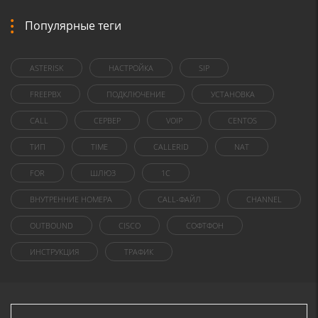
Популярные теги
ASTERISK
НАСТРОЙКА
SIP
FREEPBX
ПОДКЛЮЧЕНИЕ
УСТАНОВКА
CALL
СЕРВЕР
VOIP
CENTOS
ТИП
TIME
CALLERID
NAT
FOR
ШЛЮЗ
1C
ВНУТРЕННИЕ НОМЕРА
CALL-ФАЙЛ
CHANNEL
OUTBOUND
CISCO
СОФТФОН
ИНСТРУКЦИЯ
ТРАФИК