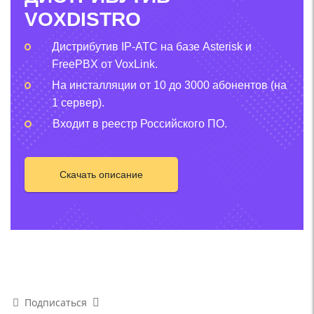
VOXDISTRO
Дистрибутив IP-АТС на базе Asterisk и
FreePBX от VoxLink.
На инсталляции от 10 до 3000 абонентов (на
1 сервер).
Входит в реестр Российского ПО.
Скачать описание
Подписаться