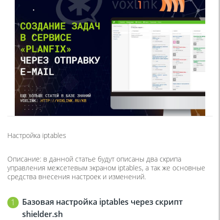
Настройка iptables
Описание: в данной статье будут описаны два скрипа
управления межсетевым экраном iptables, а так же основные
средства внесения настроек и изменений.
Базовая настройка
iptables
через скрипт
shielder
.
sh