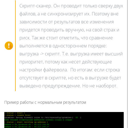
Скрипт-сканер. Он проводит только сверку двух
файлов, а не синхронизирует их. Поэтому вне
зависимости от результатов все изменения
придется проводить вручную, на свой страх и
риск. Так же стоит отметить, что сравнение
выполняется в одностороннем порядке:
выгрузка -> скрипт. Т.е. выгрузка имеет высший
приоритет, потому как несет действующие
настройки файервола. По итогам: если строка
отсутствует в скрипте, но есть в выгрузке будет
выведено предупреждение. Но не наоборот.
Пример работы с нормальным результатом