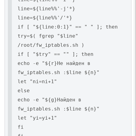
line=${line%%'-j'*}
line=${line%%'/'*}
if [ "${line:0:1}" == " " ]; then
try=$( fgrep "$line"
/root/fw_iptables.sh )
if [ "$try" == "" ]; then
echo -e "${r}Не найден в
fw_iptables.sh :$line ${n}"
let "ni=ni+1"
else
echo -e "${g}Найден в
fw_iptables.sh :$line ${n}"
let "yi=yi+1"
fi