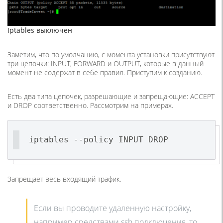
Iptables выключен
Заметим, что по умолчанию, с момента установки присутствуют
три цепочки: INPUT, FORWARD и OUTPUT, которые в данный
момент не содержат в себе правил. Приступим к созданию.
Есть два типа цепочек, разрешающие и запрещающие: ACCEPT
и DROP соответственно. Рассмотрим на примерах.
iptables --policy INPUT DROP
Запрещает весь входящий трафик.
Если вы проводите удаленную настройку,
например средствами ssh подключения, то