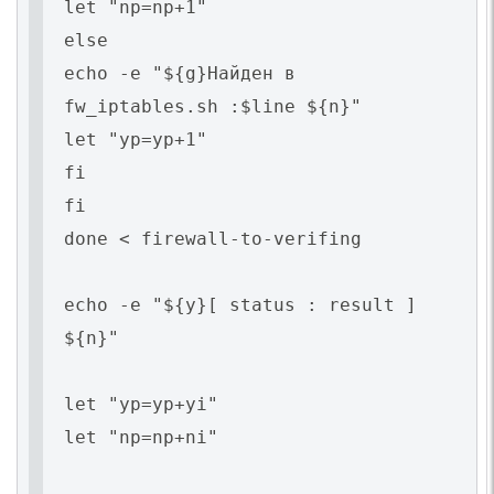
let "np=np+1"
else
echo -e "${g}Найден в
fw_iptables.sh :$line ${n}"
let "yp=yp+1"
fi
fi
done < firewall-to-verifing
echo -e "${y}[ status : result ]
${n}"
let "yp=yp+yi"
let "np=np+ni"