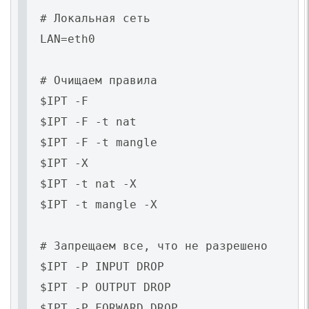
# Локальная сеть
LAN=eth0
# Очищаем правила
$IPT -F
$IPT -F -t nat
$IPT -F -t mangle
$IPT -X
$IPT -t nat -X
$IPT -t mangle -X
# Запрещаем все, что не разрешено
$IPT -P INPUT DROP
$IPT -P OUTPUT DROP
$IPT -P FORWARD DROP