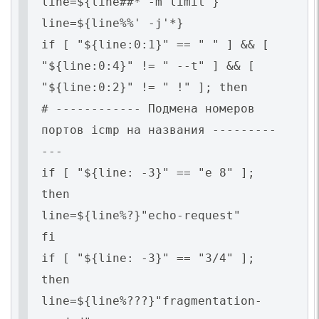
line=${line##*'-m limit'}
line=${line%%' -j'*}
if [ "${line:0:1}" == " " ] && [
"${line:0:4}" != " --t" ] && [
"${line:0:2}" != " !" ]; then
# ------------ Подмена номеров
портов icmp на названия ---------
---
if [ "${line: -3}" == "e 8" ];
then
line=${line%?}"echo-request"
fi
if [ "${line: -3}" == "3/4" ];
then
line=${line%???}"fragmentation-