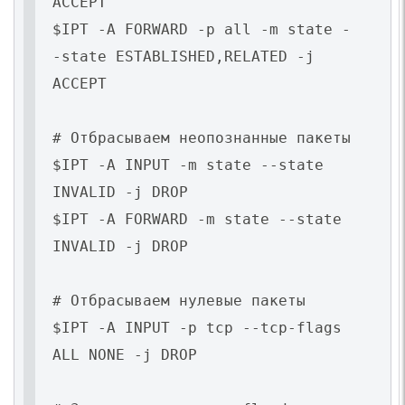
ACCEPT
$IPT -A FORWARD -p all -m state -
-state ESTABLISHED,RELATED -j
ACCEPT
# Отбрасываем неопознанные пакеты
$IPT -A INPUT -m state --state
INVALID -j DROP
$IPT -A FORWARD -m state --state
INVALID -j DROP
# Отбрасываем нулевые пакеты
$IPT -A INPUT -p tcp --tcp-flags
ALL NONE -j DROP