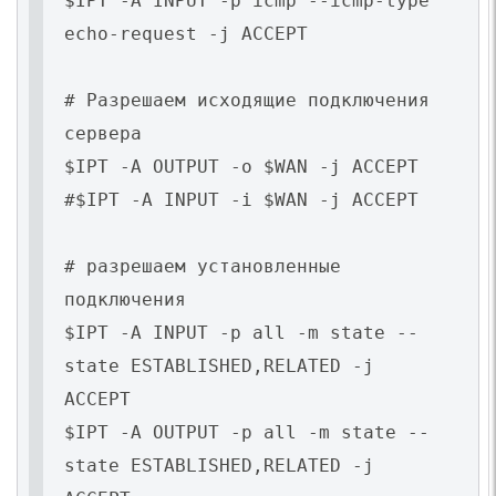
$IPT -A INPUT -p icmp --icmp-type
echo-request -j ACCEPT
# Разрешаем исходящие подключения
сервера
$IPT -A OUTPUT -o $WAN -j ACCEPT
#$IPT -A INPUT -i $WAN -j ACCEPT
# разрешаем установленные
подключения
$IPT -A INPUT -p all -m state --
state ESTABLISHED,RELATED -j
ACCEPT
$IPT -A OUTPUT -p all -m state --
state ESTABLISHED,RELATED -j