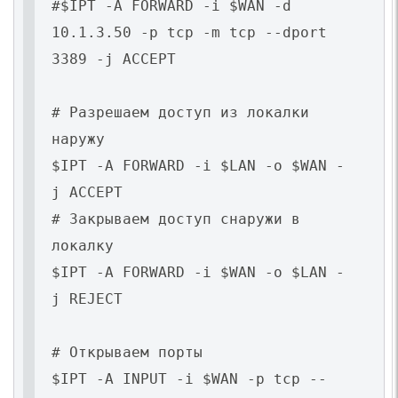
#$IPT -A FORWARD -i $WAN -d
10.1.3.50 -p tcp -m tcp --dport
3389 -j ACCEPT
# Разрешаем доступ из локалки
наружу
$IPT -A FORWARD -i $LAN -o $WAN -
j ACCEPT
# Закрываем доступ снаружи в
локалку
$IPT -A FORWARD -i $WAN -o $LAN -
j REJECT
# Открываем порты
$IPT -A INPUT -i $WAN -p tcp --