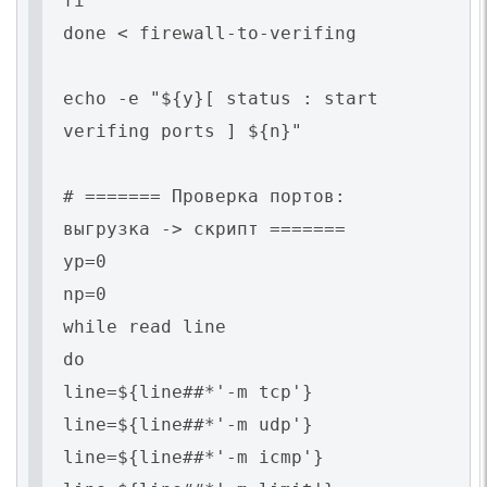
fi
done < firewall-to-verifing
echo -e "${y}[ status : start
verifing ports ] ${n}"
# ======= Проверка портов:
выгрузка -> скрипт =======
yp=0
np=0
while read line
do
line=${line##*'-m tcp'}
line=${line##*'-m udp'}
line=${line##*'-m icmp'}