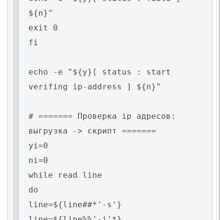
${n}"
exit 0
fi
echo -e "${y}[ status : start
verifing ip-address ] ${n}"
# ======= Проверка ip адресов:
выгрузка -> скрипт =======
yi=0
ni=0
while read line
do
line=${line##*'-s'}
line=${line%%'-i'*}