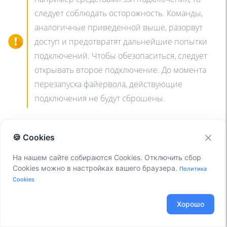
следует соблюдать осторожность. Команды,
аналогичные приведенной выше, разорвут
доступ и предотвратят дальнейшие попытки
подключений. Чтобы обезопаситься, следует
открывать второе подключение. До момента
перезапуска файервола, действующие
подключения не будут сброшены.
Отмена предыдущей команды:
🍪 Cookies
На нашем сайте собираются Cookies. Отключить сбор
iptables --policy INPUT ACCEPT
Cookies можно в настройках вашего браузера.
Политика
Cookies
То же самое применимо и для остальных цепочек. Т.е. в целом
Хорошо
синтаксис: