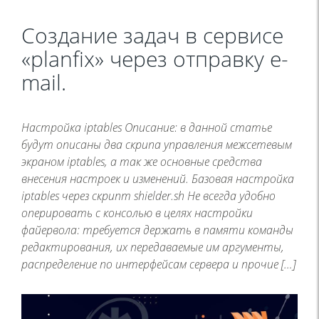
Создание задач в сервисе
«planfix» через отправку e-
mail.
Настройка iptables Описание: в данной статье
будут описаны два скрипа управления межсетевым
экраном iptables, а так же основные средства
внесения настроек и изменений. Базовая настройка
iptables через скрипт shielder.sh Не всегда удобно
оперировать с консолью в целях настройки
файервола: требуется держать в памяти команды
редактирования, их передаваемые им аргументы,
распределение по интерфейсам сервера и прочие […]