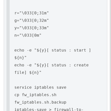
r="\033[0;31m"
g="\033[0;32m"
y="\033[0;33m"
n="\033[0m"
echo -e "${y}[ status : start ]
${n}"
echo -e "${y}[ status : create
file] ${n}"
service iptables save
cp fw_iptables.sh
fw_iptables.sh.backup
iptables-save > firewall-to-