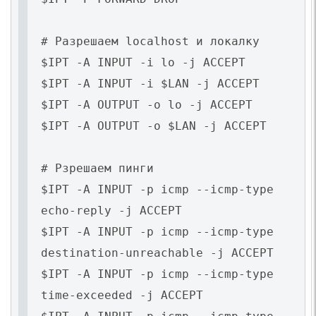
# Разрешаем localhost и локалку
$IPT -A INPUT -i lo -j ACCEPT
$IPT -A INPUT -i $LAN -j ACCEPT
$IPT -A OUTPUT -o lo -j ACCEPT
$IPT -A OUTPUT -o $LAN -j ACCEPT
# Рзрешаем пинги
$IPT -A INPUT -p icmp --icmp-type
echo-reply -j ACCEPT
$IPT -A INPUT -p icmp --icmp-type
destination-unreachable -j ACCEPT
$IPT -A INPUT -p icmp --icmp-type
time-exceeded -j ACCEPT