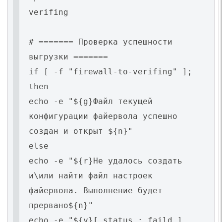
verifing
# ======= Проверка успешности
выгрузки =======
if [ -f "firewall-to-verifing" ];
then
echo -e "${g}Файл текущей
конфигурации файервола успешно
создан и открыт ${n}"
else
echo -e "${r}Не удалось создать
и\или найти файл настроек
файервола. Выполнение будет
прервано${n}"
echo -e "${y}[ status : faild ]