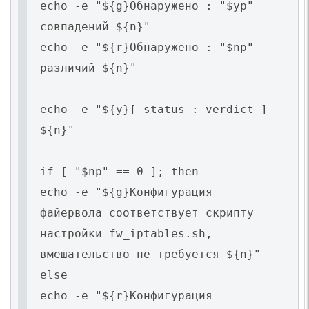
echo -e "${g}Обнаружено : "$yp"
совпадений ${n}"
echo -e "${r}Обнаружено : "$np"
различий ${n}"
echo -e "${y}[ status : verdict ]
${n}"
if [ "$np" == 0 ]; then
echo -e "${g}Конфигурация
файервола соответствует скрипту
настройки fw_iptables.sh,
вмешательство не требуется ${n}"
else
echo -e "${r}Конфигурация