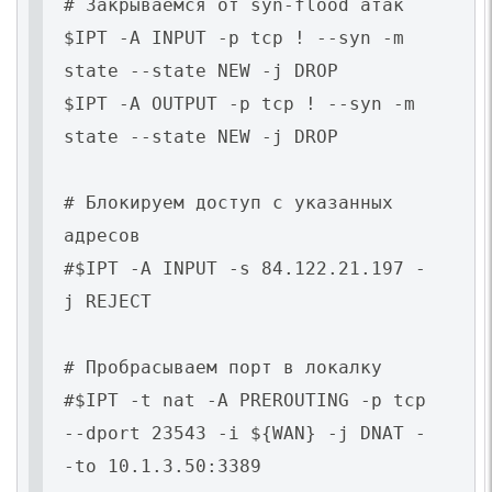
# Закрываемся от syn-flood атак
$IPT -A INPUT -p tcp ! --syn -m
state --state NEW -j DROP
$IPT -A OUTPUT -p tcp ! --syn -m
state --state NEW -j DROP
# Блокируем доступ с указанных
адресов
#$IPT -A INPUT -s 84.122.21.197 -
j REJECT
# Пробрасываем порт в локалку
#$IPT -t nat -A PREROUTING -p tcp
--dport 23543 -i ${WAN} -j DNAT -
-to 10.1.3.50:3389