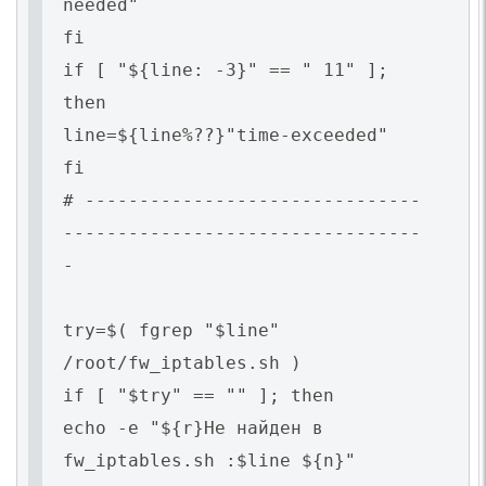
needed"
fi
if [ "${line: -3}" == " 11" ];
then
line=${line%??}"time-exceeded"
fi
# -------------------------------
---------------------------------
-
try=$( fgrep "$line"
/root/fw_iptables.sh )
if [ "$try" == "" ]; then
echo -e "${r}Не найден в
fw_iptables.sh :$line ${n}"