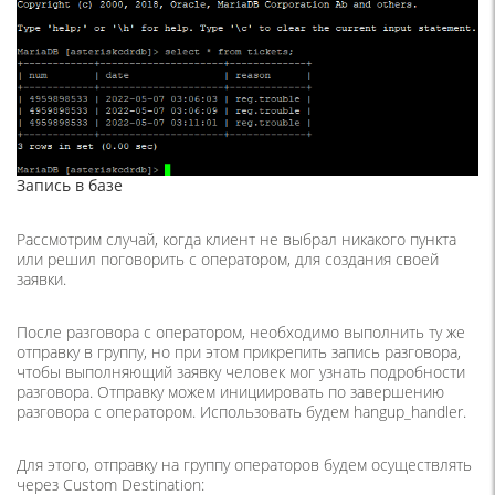
Запись в базе
Рассмотрим случай, когда клиент не выбрал никакого пункта
или решил поговорить с оператором, для создания своей
заявки.
После разговора с оператором, необходимо выполнить ту же
отправку в группу, но при этом прикрепить запись разговора,
чтобы выполняющий заявку человек мог узнать подробности
разговора. Отправку можем инициировать по завершению
разговора с оператором. Использовать будем hangup_handler.
Для этого, отправку на группу операторов будем осуществлять
через Custom Destination: