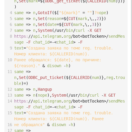
n
,
Set
(
mark
=
${
ODBC_get_ticket
(
${
CALLERID
(
num
)})}
)
4
same
=>
n
,
GotoIf
(
$[
"${mark}"
=
""
]
?n
ope
)
5
same
=>
n
,
Set
(
reason
=
${
CUT
(
mark
,\,,
2
)})
6
same
=>
n
,
Set
(
date
=
${
CUT
(
mark
,\,,
3
)})
7
same
=>
n
,
System
(
/usr/
bin
/
curl
-
X
GET
8
https:
//
api
.
telegram
.
org
/bot<botTocken>/
sendMes
sage
-
F
chat_id
=-<
chat_id
>
-
F
9
text
=
"Создана заявка по теме reg. trouble. 
Номер клиента: ${CALLERID(num)}. 
10
Ранее обращался: ${date}, по причине: 
${reason}."
 & 
disown
-
h
)
11
same
=>
n
,
Set
(
ODBC_put_ticket
(
${
CALLERID
(
num
)},
reg
.
trou
ble
)
=
)
12
same
=>
n
,
Hangup
13
same
=>
n
(
nope
),
System
(
/usr/
bin
/
curl
-
X
GET
14
https:
//
api
.
telegram
.
org
/bot<botTocken>/
sendMes
sage
-
F
chat_id
=-<
chat_id
>
-
F
15
text
=
"Создана заявка по теме reg. trouble. 
Номер клиента: ${CALLERID(num)}. Ранее 
16
не обращался"
 & 
disown
-
h
)
17
same
=>