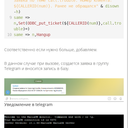
заявка по теме call.trouble. Номер клиента: 
${CALLERID(num)}. Ранее не обращался"
 & 
disown
-
h
)
9
same
=>
n
,
Set
(
ODBC_put_ticket
(
${
CALLERID
(
num
)},
call
.
tro
uble
)
=
)
10
same
=>
n
,
Hangup
Соответственно если нужно больше, добавляем.
В данном случае при вызове, создается заявка в группу
Telegram и вносится запись в базу.
Уведомление в telegram