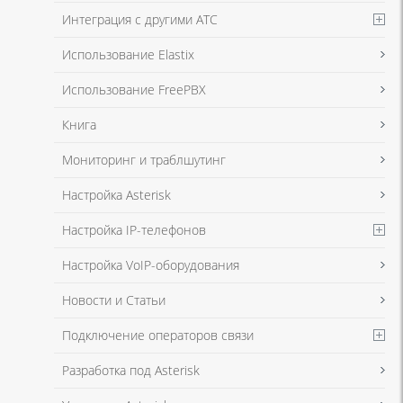
Интеграция с другими АТС
Я даю согласие на обработку моих персональных данных для связи
Использование Elastix
в соответствии с
Политикой в отношении обработки персональных
данных
и
Политикой конфиденциальности
Использование FreePBX
Книга
Мониторинг и траблшутинг
Настройка Asterisk
Настройка IP-телефонов
Настройка VoIP-оборудования
Новости и Статьи
Подключение операторов связи
Разработка под Asterisk