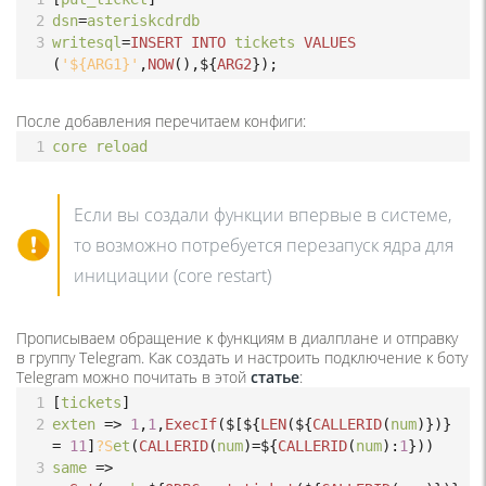
2
dsn
=
asteriskcdrdb
3
writesql
=
INSERT
INTO
tickets
VALUES
(
'${ARG1}'
,
NOW
(),
${
ARG2
});
После добавления перечитаем конфиги:
1
core
reload
Если вы создали функции впервые в системе,
то возможно потребуется перезапуск ядра для
инициации (core restart)
Прописываем обращение к функциям в диалплане и отправку
в группу Telegram. Как создать и настроить подключение к боту
Telegram можно почитать в этой
статье
:
1
[
tickets
]
2
exten
=>
1
,
1
,
ExecIf
(
$[${
LEN
(
${
CALLERID
(
num
)})} 
=
11
]
?S
et
(
CALLERID
(
num
)
=
${
CALLERID
(
num
)
:
1
}))
3
same
=>