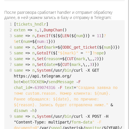
После разговора сработает handler и отправит обработку
далее, в ней укажем запись в базу и отправку в Telegram:
1
[
tickets_hndlr
]
2
exten
=>
s
,
1
,
DumpChan
()
3
same
=>
n
,
ExecIf
(
$[${
LEN
(
${
num
})} 
=
11
]
?
S
et
(
num
=
${
num:
1
}))
4
same
=>
n
,
Set
(
mark
=
${
ODBC_get_ticket
(
${
num
})})
5
same
=>
n
,
GotoIf
(
$[
"${mark}"
=
""
]
?n
ope
)
6
same
=>
n
,
Set
(
reason
=
${
CUT
(
mark
,\,,
2
)})
7
same
=>
n
,
Set
(
date
=
${
CUT
(
mark
,\,,
3
)})
8
same
=>
n
,
System
(
/usr/
bin
/curl -X GET 
https://api.telegram.org/
bot
<
botTOCKEN
>/
sendMessage
-
F
chat_id
=-
639074316
-
F
text
=
"Создана заявка по 
теме custom.reason. Номер клиента: ${num}. 
Ранее обращался: ${date}, по причине: 
${reason}. Запись будет отправлена ниже."
 & 
disown
-
h
)
9
same
=>
n
,
System
(
/usr/
bin
/curl -X POST -H 
"Content-Type: multipart/
form
-
data
" -F 
document=@"
/var/
spool
/asterisk/
monitor
/${YEAR}/