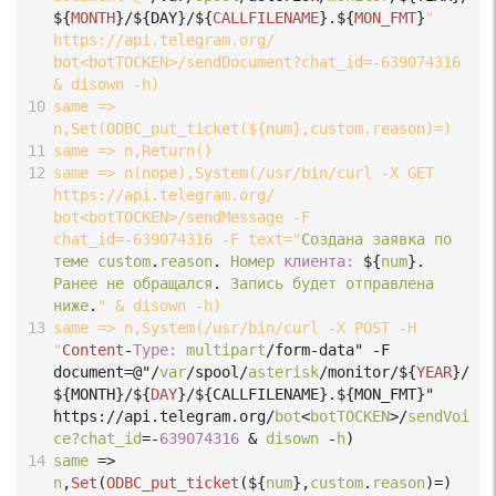
${
MONTH
}
/${DAY}/
${
CALLFILENAME
}
.
${
MON_FMT
}
" 
https://api.telegram.org/ 
bot<botTOCKEN>/sendDocument?chat_id=-639074316 
& disown -h)
10
same => 
n,Set(ODBC_put_ticket(${num},custom.reason)=)
11
same => n,Return()
12
same => n(nope),System(/usr/bin/curl -X GET 
https://api.telegram.org/ 
bot<botTOCKEN>/sendMessage -F 
chat_id=-639074316 -F text="
Создана
заявка
по
теме
custom
.
reason
.
Номер
клиента:
${
num
}
.
Ранее
не
обращался
.
Запись
будет
отправлена
ниже
.
" & disown -h)
13
same => n,System(/usr/bin/curl -X POST -H 
"
Content
-
Type:
multipart
/form-data" -F 
document=@"/
var
/spool/
asterisk
/monitor/
${
YEAR
}
/
${MONTH}/
${
DAY
}
/${CALLFILENAME}.${MON_FMT}" 
https://api.telegram.org/
bot
<
botTOCKEN
>/
sendVoi
ce?chat_id
=-
639074316
 & 
disown
-
h
)
14
same
=>
n
,
Set
(
ODBC_put_ticket
(
${
num
},
custom
.
reason
)
=
)