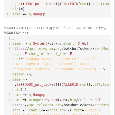
n
,
Set
(
ODBC_put_ticket
(
${
CALLERID
(
num
)},
reg
.
trou
ble
)
=
)
18
same
=>
n
,
Hangup
Аналогично прописываем другие обращения, меняться будут
лишь причины
1
…
2
same
=>
n
,
System
(
/usr/
bin
/
curl
-
X
GET
3
https:
//
api
.
telegram
.
org
/bot<botTocken>/
sendMes
sage
-
F
chat_id
=-<
chat_id
>
-
F
4
text
=
"Создана заявка по теме call.trouble. 
Номер клиента: ${CALLERID(num)}. Ранее 
обращался: ${date}, по причине: ${reason}."
 & 
disown
-
h
)
5
same
=>
n
,
Set
(
ODBC_put_ticket
(
${
CALLERID
(
num
)},
call
.
tro
uble
)
=
)
6
same
=>
n
,
Hangup
7
same
=>
n
(
nope
),
System
(
/usr/
bin
/
curl
-
X
GET
8
https:
//
api
.
telegram
.
org
/bot<botTocken>/
sendMes
sage
-
F
chat_id
=-<
chat_id
>
-
F
text
=
"Создана 