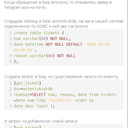
Когда обращение в базу внесено, то отправлять заявку в
Telegram или на почту.
Создадим таблицу в базе asteriskcdrdb, так как в нашей системе
подключение по ODBC к ней уже настроено.
1
create
table
tickets
 (
2
num
varchar
(
80
) 
NOT
NULL
,
3
date
datetime
NOT
NULL
DEFAULT
'0000-00-00 
00:00:00'
,
4
reason
varchar
(
80
) 
NOT
NULL
5
);
Создаем запрос в базу, на существование записи по клиенту.
1
[
get_ticket
]
2
dsn
=
asteriskcdrdb
3
readsql
=
SELECT
num
, 
reason
, 
date
from
tickets
where
num
like
'%${ARG1}%'
order
by
4
date
desc
limit
1
;
И запрос на добавление новой записи:
1
[
put_ticket
]