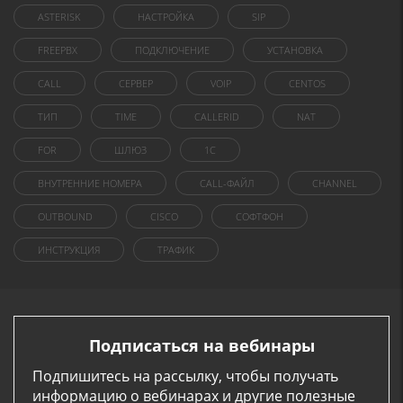
ASTERISK
НАСТРОЙКА
SIP
FREEPBX
ПОДКЛЮЧЕНИЕ
УСТАНОВКА
CALL
СЕРВЕР
VOIP
CENTOS
ТИП
TIME
CALLERID
NAT
FOR
ШЛЮЗ
1C
ВНУТРЕННИЕ НОМЕРА
CALL-ФАЙЛ
CHANNEL
OUTBOUND
CISCO
СОФТФОН
ИНСТРУКЦИЯ
ТРАФИК
Подписаться на вебинары
Подпишитесь на рассылку, чтобы получать
информацию о вебинарах и другие полезные