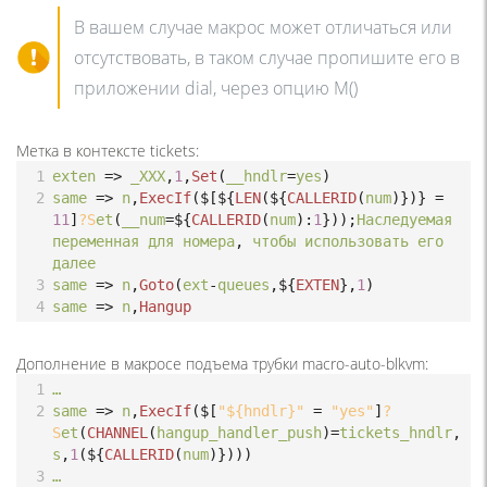
В вашем случае макрос может отличаться или
отсутствовать, в таком случае пропишите его в
приложении dial, через опцию M()
Метка в контексте tickets:
1
exten
=>
_XXX
,
1
,
Set
(
__hndlr
=
yes
)
2
same
=>
n
,
ExecIf
(
$[${
LEN
(
${
CALLERID
(
num
)})} 
=
11
]
?S
et
(
__num
=
${
CALLERID
(
num
)
:
1
}));
Наследуемая
переменная
для
номера
, 
чтобы
использовать
его
далее
3
same
=>
n
,
Goto
(
ext
-
queues
,
${
EXTEN
},
1
)
4
same
=>
n
,
Hangup
Дополнение в макросе подъема трубки macro-auto-blkvm:
1
…
2
same
=>
n
,
ExecIf
(
$[
"${hndlr}"
=
"yes"
]
?
S
et
(
CHANNEL
(
hangup_handler_push
)
=
tickets_hndlr
,
s
,
1
(
${
CALLERID
(
num
)})))
3
…