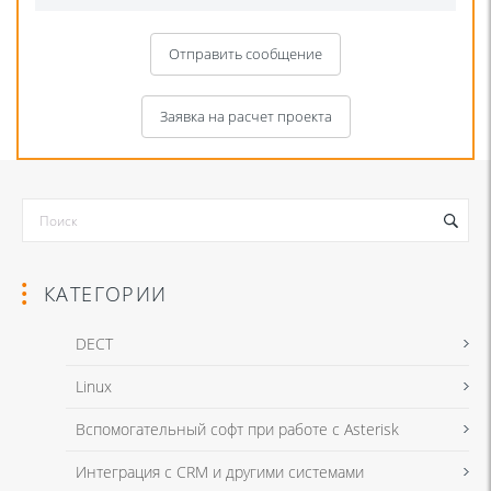
Отправить сообщение
Заявка на расчет проекта
КАТЕГОРИИ
DECT
Linux
Я даю согласие на обработку моих персональных данных для связи
Вспомогательный софт при работе с Asterisk
в соответствии с
Политикой в отношении обработки персональных
данных
и
Политикой конфиденциальности
Интеграция с CRM и другими системами