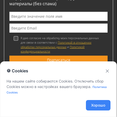
материалы (без спама)
Я даю согласие на обработку моих персональных данных
для связи в соответствии с
Политикой в отношении
обработки персональных данных
и
Политикой
конфиденциальности
🍪 Cookies
На нашем сайте собираются Cookies. Отключить сбор
Присоединяйтесь к нам
Cookies можно в настройках вашего браузера.
Политика
Cookies
Хорошо