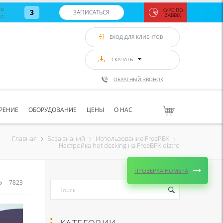
во
КУРС ПО
3
ЗАПИСАТЬСЯ
ст
ZABBIX
Zabbix:
монитор
ВХОД ДЛЯ КЛИЕНТОВ
Asterisk и
VoIP
с 7
сентябр
СКАЧАТЬ
по 11
сентябр
ОБРАТНЫЙ ЗВОНОК
Количество
свободных
мест
8
РЕНИЕ
ОБОРУДОВАНИЕ
ЦЕНЫ
О НАС
ЗАПИСАТЬС
Главная
База знаний
Использование FreePBX
Настройка hot desking на FreeBPX distro
ПРОВЕРКА НОМЕРА
7823
КАТЕГОРИИ