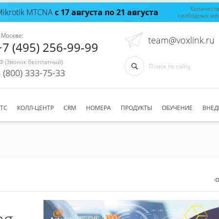
Количест
Mikrotik MTCNA
с 17 августа по 21 августа
свободных ме
 Москве:
team@voxlink.ru
+7 (495) 256-99-99
Ф (Звонок бесплатный):
 (800) 333-75-33
АТС
КОЛЛ-ЦЕНТР
CRM
НОМЕРА
ПРОДУКТЫ
ОБУЧЕНИЕ
ВНЕД