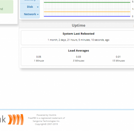
Fanvil X3
2 990 р