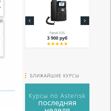
S
Fanvil X3S
уб
3 900 руб
БЛИЖАЙШИЕ КУРСЫ
Курсы по Asterisk
последняя
неделя