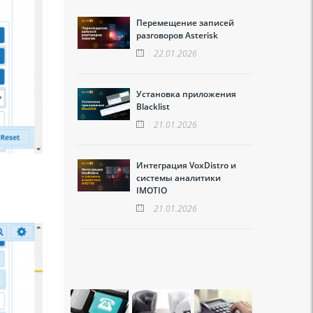
Перемещение записей
разговоров Asterisk
22.01.2026
Установка приложения
Blacklist
21.01.2026
Интеграция VoxDistro и
системы аналитики
IMOTIO
21.01.2026