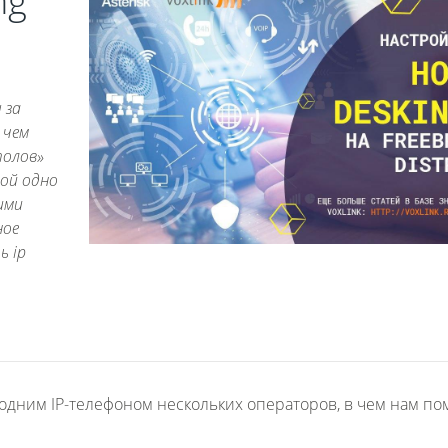
ng
 за
 чем
толов»
ой одно
ими
ное
ь ip
одним IP-телефоном нескольких операторов, в чем нам по