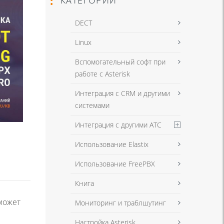
DECT
Linux
Вспомогательный софт при
работе с Asterisk
Интеграция с CRM и другими
системами
Интеграция с другими АТС
Использование Elastix
Использование FreePBX
Книга
может
Мониторинг и траблшутинг
Настройка Asterisk