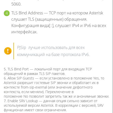
5060.
TLS Bind Address — TCP порт на котором Asterisk
слушает TLS (защищенные) обращения.
Конфигурация вида[::], слушает IPv4 и IPv6 на всех
интерфейсах.
PJSip лучше использовать для всех
коммуникаций на базе протокола IPv6.
5. TLS Bind Port — локальной порт для входящих TCP
обращений в рамках TLS SIP пакетов.
6. Allow SIP Guests — если установлено в положение Yes, то
Asterisk разрешит гостевые SIP звонки и обработает их в
контексте from-sip-exernal (или значение дефолтного
контекста, если меняли). Переключение в
положение No позволит запретить так же и анонимные звонки.
7. Enable SRV Lookup — данная опция сильно зависит от
используемой версии Asterisk. В корреляции с версией, SRV
функционал имеет свои ограничения
.