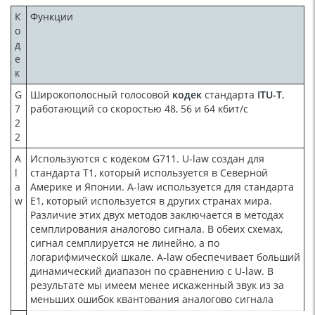
К
Функции
о
д
е
к
G
Широкополосный голосовой
кодек
стандарта
ITU-T
,
7
работающий со скоростью 48, 56 и 64 кбит/с
2
2
A
Используются с кодеком G711. U-law создан для
l
стандарта T1, который используется в Северной
a
Америке и Японии. A-law используется для стандарта
w
E1, который используется в других странах мира.
Различие этих двух методов заключается в методах
семплирования аналогово сигнала. В обеих схемах,
сигнал семплируется не линейно, а по
логарифмической шкале. A-law обеспечивает больший
динамический диапазон по сравнению с U-law. В
результате мы имеем менее искаженный звук из за
меньших ошибок квантования аналогово сигнала