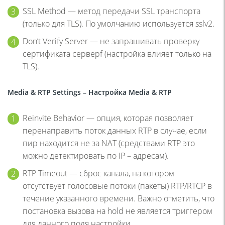
SSL Method — метод передачи SSL транспорта
(только для TLS). По умолчанию используется sslv2.
Don’t Verify Server — не запрашивать проверку
сертификата серверf (настройка влияет только на
TLS).
Media & RTP Settings –
Настройка
Media & RTP
Reinvite Behavior — опция, которая позволяет
перенаправить поток данных RTP в случае, если
пир находится не за NAT (средствами RTP это
можно детектировать по IP – адресам).
RTP Timeout — сброс канала, на котором
отсутствует голосовые потоки (пакеты) RTP/RTCP в
течение указанного времени. Важно отметить, что
постановка вызова на hold не является триггером
для данного поля настройки.