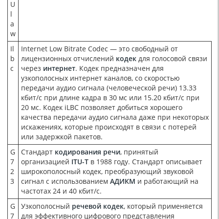
U
l
a
w
Il
Internet Low Bitrate Codec — это свободный от
b
лицензионных отчислений
кодек
для голосовой связи
c
через
интернет
. Кодек предназначен для
узкополосных интернет каналов, со скоростью
передачи аудио сигнала (человеческой речи) 13.33
кбит/с при длине кадра в 30 мс или 15.20 кбит/с при
20 мс. Кодек iLBC позволяет добиться хорошего
качества передачи аудио сигнала даже при некоторых
искажениях, которые происходят в связи с потерей
или задержкой пакетов.
G
Cтандарт
кодирования речи
, принятый
7
организацией
ITU-T
в 1988 году. Стандарт описывает
2
широкополосный кодек, преобразующий звуковой
3
сигнал с использованием
АДИКМ
и работающий на
частотах 24 и 40 кбит/с.
G
Узкополосный
речевой кодек
, который применяется
7
для эффективного цифрового представления