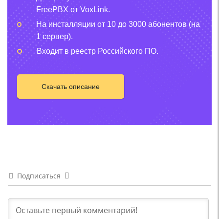
FreePBX от VoxLink.
На инсталляции от 10 до 3000 абонентов (на
1 сервер).
Входит в реестр Российского ПО.
Скачать описание
Подписаться