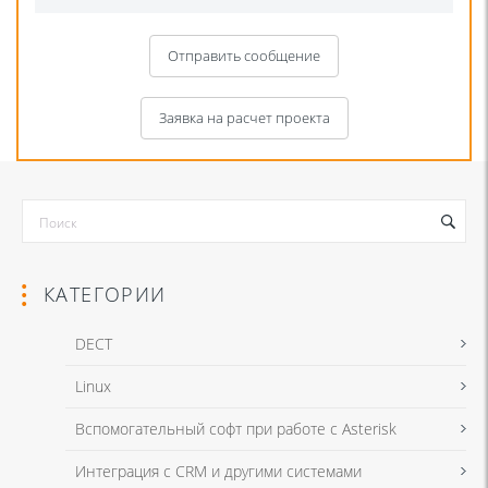
Отправить сообщение
Заявка на расчет проекта
КАТЕГОРИИ
DECT
Linux
Я даю согласие на обработку моих персональных данных для связи
Вспомогательный софт при работе с Asterisk
в соответствии с
Политикой в отношении обработки персональных
данных
и
Политикой конфиденциальности
Интеграция с CRM и другими системами