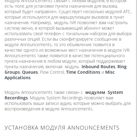
Модуль Announcements связан с любым модулем, в котором
есть поле для установки пункта назначения для вызова,
который будет направлен. Существует несколько модулей АТС,
которые используются для маршрутизации вызовов в пункт
назначения. Например, модуль IVR позволяет вам настроить
систему меню, в которой вызывающий абонент может
использовать свой телефон с тональным набором для выбора
различных опций. Если вы сконфигурируете сообщение в
модуле Announcements, то это объявление появится в
качестве одного из возможных мест назначения в модуле IVR.
Announcements также появится в качестве потенциального
пункта назначения в любом модуле, который поддерживает
пункты назначения, включая модуль
Inbound Routes
,
Ring
Groups
,
Queues
, Flow Control,
Time Conditions
и
Misc
Applications
.
Модуль Announcements также связан с
модулем
System
Recordings
. Модуль System Recordings позволяет вам
использовать ваши записи аудио, которые можно выбрать для
воспроизведения в модуле Announcements.
УСТАНОВКА МОДУЛЯ ANNOUNCEMENTS