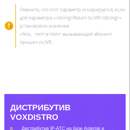
Помните, что этот параметр игнорируется, если
для параметра «<strong>Return to IVR</strong>»
установлено значение
«Yes», <em>а</em> вызывающий абонент
пришел из IVR.
ДИСТРИБУТИВ
VOXDISTRO
Дистрибутив IP-АТС на базе Asterisk и