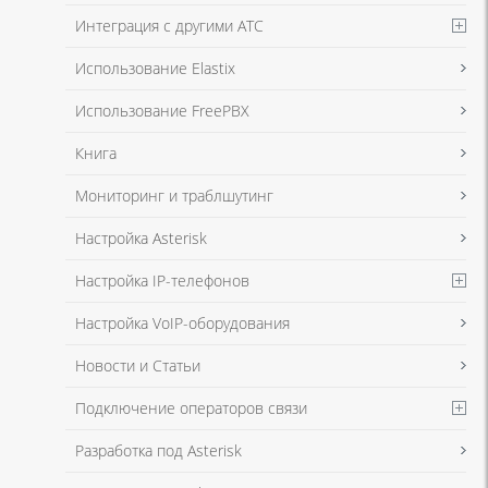
Интеграция с другими АТС
Я даю согласие на обработку моих персональных данных для связи
Использование Elastix
в соответствии с
Политикой в отношении обработки персональных
данных
и
Политикой конфиденциальности
Использование FreePBX
Книга
Мониторинг и траблшутинг
Настройка Asterisk
Настройка IP-телефонов
Настройка VoIP-оборудования
Новости и Статьи
Подключение операторов связи
Разработка под Asterisk