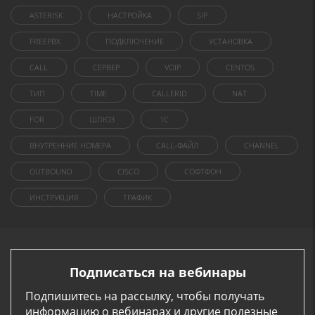
ASTERISK
НАСТРОЙКА
SIP
FREEPBX
ПОДКЛЮЧЕНИЕ
УСТАНОВКА
CALL
СЕРВЕР
VOIP
CENTOS
ТИП
TIME
CALLERID
NAT
FOR
ШЛЮЗ
1C
ВНУТРЕННИЕ НОМЕРА
CALL-ФАЙЛ
CHANNEL
OUTBOUND
CISCO
СОФТФОН
ИНСТРУКЦИЯ
ТРАФИК
Подписаться на вебинары
Подпишитесь на рассылку, чтобы получать
информацию о вебинарах и другие полезные