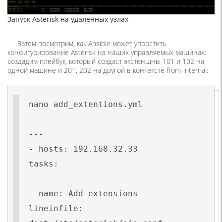
Запуск Asterisk на удаленных узлах
Затем посмотрим, как Ansible может упростить
конфигурирование Asterisk на наших управляемых машинах:
создадим плейбук, который создаст экстеншны 101 и 102 на
одной машине и 201, 202 на другой в контексте from-internal:
nano add_extentions.yml
---
- hosts: 192.168.32.33
tasks:
- name: Add extensions
lineinfile: