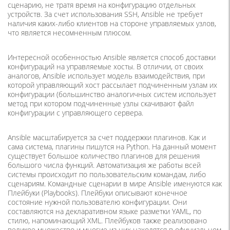
сценарию, не тратя время на конфигурацию отдельных
устройств. За счет использования SSH, Ansible не требует
наличия каких-либо клиентов на стороне управляемых узлов,
что является несомненным плюсом.
Интересной особенностью Ansible является способ доставки
конфигураций на управляемые хосты. В отличии, от своих
аналогов, Ansible использует модель взаимодействия, при
которой управляющий хост рассылает подчиненным узлам их
конфигурации (большинство аналогичных систем использует
метод при котором подчиненные узлы скачивают файл
конфигурации с управляющего сервера.
Ansible масштабируется за счет поддержки плагинов. Как и
сама система, плагины пишутся на Python. На данный момент
существует большое количество плагинов для решения
большого числа функций. Автоматизация же работы всей
системы происходит по пользовательским командам, либо
сценариям. Командные сценарии в мире Ansible именуются как
Плейбуки (Playbooks). Плейбуки описывают конечное
состояние нужной пользователю конфигурации. Они
составляются на декларативном языке разметки YAML, по
стилю, напоминающий XML. Плейбуков также реализовано
великое множество и многие из них находятся в официальном