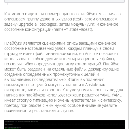
Как можно видеть на примере данного плейбука, мы сначала
описываем группу удаленных узлов (test), затем описываем
задачу (upgrade all packages), затем модуль (yum) и конечное
состояние конфигурации (name=* state=latest).
Плейбуки являются сценариями, описывающими конечное
состояние настраиваемых узлов. Каждый плейбук в своей
структуре имеет файл инвентаризации, но Ansible позволяет
использовать любые другие инвентаризационные файлы,
позволяя гибко определять доставку конфигураций. Плейбук
может быть разделен на отдельные файлы, декларирующие
создание определенных промежуточных целей и
выполняемых последовательно. Этапы выполнения
промежуточных целей могут выполняться Ansible как
синхронно, так и асинхронно. Как уже упоминалось выше, для
написания плейбуков используется язык разметки YAML. YAML
имеет строгую типизацию и очень чувствителен к синтаксису,
поэтому при работе с ним нужно особое внимание уделить
правильности расстановки отступов.