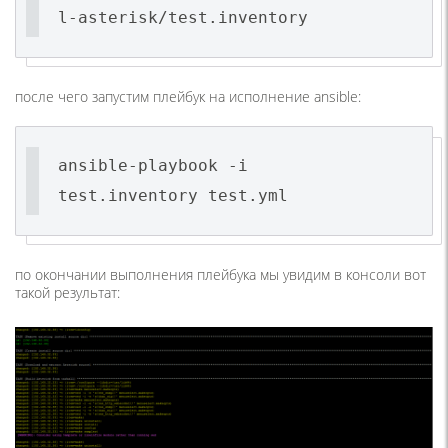
l-asterisk/test.inventory
после чего запустим плейбук на исполнение ansible:
ansible-playbook -i
test.inventory test.yml
по окончании выполнения плейбука мы увидим в консоли вот
такой результат: