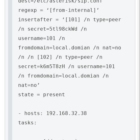
dest=/etc/asterisk/sip.conf
regexp = ‘[from-internal]’
insertafter = ‘[101] /n type=peer
/n secret=5tl98ckWd /n
username=101 /n
fromdomain=local.domian /n nat=no
/n /n [102] /n type=peer /n
secret=k6m5T8zH /n username=101
/n fromdomain=local.domian /n
nat=no’
state = present
- hosts: 192.168.32.38
tasks: