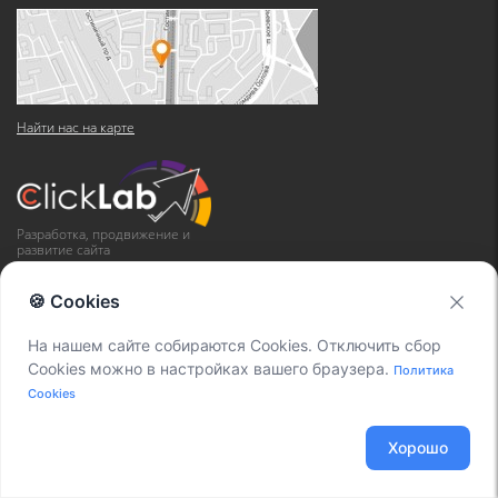
Найти нас на карте
Разработка, продвижение и
развитие сайта
🍪 Cookies
Новые статьи
На нашем сайте собираются Cookies. Отключить сбор
Cookies можно в настройках вашего браузера.
Политика
Cookies
Перемещение записей разговоров Asterisk
22.01.2026
Хорошо
Установка приложения Blacklist