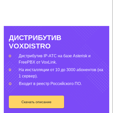
ДИСТРИБУТИВ
VOXDISTRO
Дистрибутив IP-АТС на базе Asterisk и
FreePBX от VoxLink.
На инсталляции от 10 до 3000 абонентов (на
1 сервер).
Входит в реестр Российского ПО.
Скачать описание