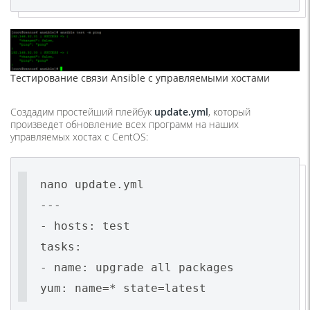
Тестирование связи Ansible с управляемыми хостами
Создадим простейший плейбук
update.yml
, который
произведет обновление всех программ на наших
управляемых хостах с CentOS:
nano update.yml
---
- hosts: test
tasks:
- name: upgrade all packages
yum: name=* state=latest