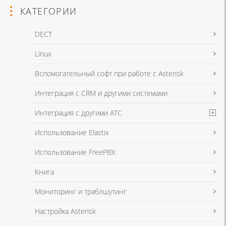
КАТЕГОРИИ
DECT
Linux
Я даю согласие на обработку моих персональных данных для связи
Вспомогательный софт при работе с Asterisk
в соответствии с
Политикой в отношении обработки персональных
данных
и
Политикой конфиденциальности
Интеграция с CRM и другими системами
Интеграция с другими АТС
Я даю согласие на обработку моих персональных данных для связи
Использование Elastix
в соответствии с
Политикой в отношении обработки персональных
данных
и
Политикой конфиденциальности
Использование FreePBX
Книга
Мониторинг и траблшутинг
Настройка Asterisk