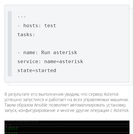
---
- hosts: test
tasks:
- name: Run asterisk
service: name=asterisk
state=started
В результате его выполнения увидим, что сервер Asterisk
успешно запустился и работает на всех управляемых машинах.
Таким образом Ansible позволяет автоматизировать установку,
запуск, конфигурирование и многие другие операции с Asterisk.