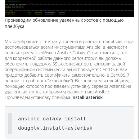
Производим обновление удаленных хостов с помощью
плейбука
Мы разобрались с тем как устроены и работают плейбуки, пора
воспользоваться всеми инструментами Ansible, в частности
репозиторием плейбуков Ansible-Galaxy. Стоит отметить, что
для корректной работы данного репозитория вы должны
обеспечить поддержку SSL-сертификатов в консоли вашей
операционной системы (если вы используете CentOS 6 вам
придется добавить сертификаты самостоятельно, в CentOS 7
версии это работает “из коробки”). Воспользуемся плейбуком, с
помощью которого произведем установку сервера Asterisk на
удаленные хосты, которыми управляет наш Ansible.
Произведем установку плейбука
install-asterisk
.
ansible-galaxy install
dougbtv.install-asterisk