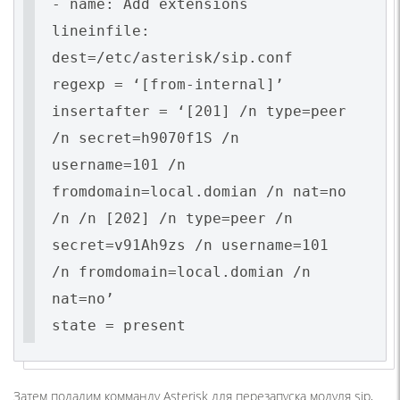
- name: Add extensions
lineinfile:
dest=/etc/asterisk/sip.conf
regexp = ‘[from-internal]’
insertafter = ‘[201] /n type=peer
/n secret=h9070f1S /n
username=101 /n
fromdomain=local.domian /n nat=no
/n /n [202] /n type=peer /n
secret=v91Ah9zs /n username=101
/n fromdomain=local.domian /n
nat=no’
state = present
Затем подадим комманду Asterisk для перезапуска модуля sip,