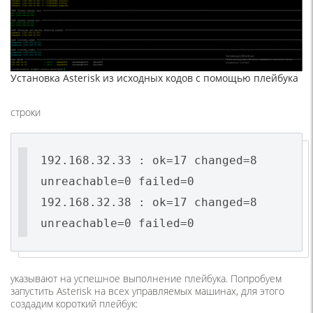
Установка Asterisk из исходных кодов с помощью плейбука
строки
192.168.32.33 : ok=17 changed=8
unreachable=0 failed=0
192.168.32.38 : ok=17 changed=8
unreachable=0 failed=0
указывают на успешное выполнение плейбука. Попробуем
запустить Asterisk на всех управляемых машинах, для этого
создадим короткий плейбук: