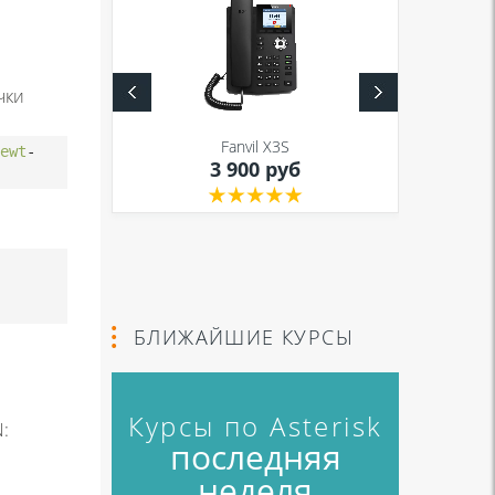
чки
S
Fanvil X3S
уб
ewt
-
3 900 руб
БЛИЖАЙШИЕ КУРСЫ
Курсы по Asterisk
:
последняя
неделя