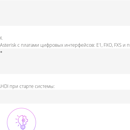
I.
terisk с платами цифровых интерфейсов: E1, FXO, FXS и п
*
AHDI при старте системы: