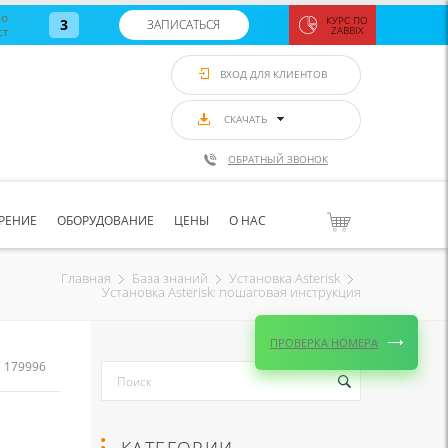
во
КУРС ПО
3
ЗАПИСАТЬСЯ
ст
ZABBIX
Zabbix:
монитор
ВХОД ДЛЯ КЛИЕНТОВ
Asterisk и
VoIP
с 7
сентябр
СКАЧАТЬ
по 11
сентябр
ОБРАТНЫЙ ЗВОНОК
Количество
свободных
мест
8
РЕНИЕ
ОБОРУДОВАНИЕ
ЦЕНЫ
О НАС
ЗАПИСАТЬС
Главная
База знаний
Установка Asterisk
Установка Asterisk: пошаговая инструкция
ПРОВЕРКА НОМЕРА
179996
КАТЕГОРИИ