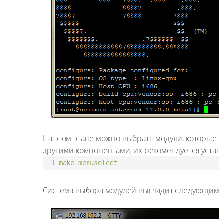
На этом этапе можно выбрать модули, которые б
другими компонентами, их рекомендуется уста
1
make
menuselect
Система выбора модулей выглядит следующим о