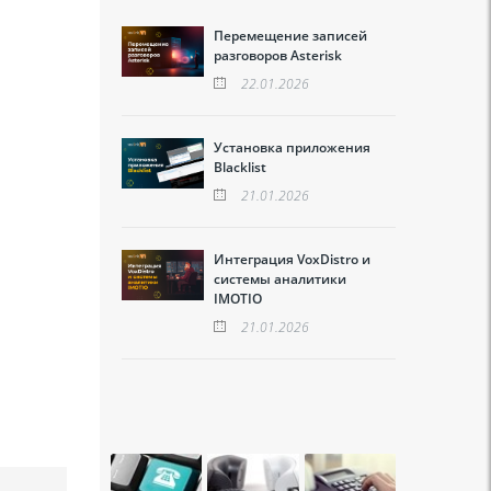
Перемещение записей
разговоров Asterisk
22.01.2026
Установка приложения
Blacklist
21.01.2026
Интеграция VoxDistro и
системы аналитики
IMOTIO
21.01.2026