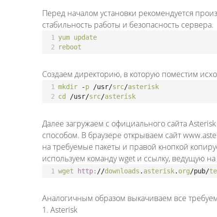
Перед началом установки рекомендуется прои
стабильность работы и безопасность сервера.
1
yum
update
2
reboot
Создаем директорию, в которую поместим исход
1
mkdir
-
p
/usr/
src
/
asterisk
2
cd
/usr/
src
/
asterisk
Далее загружаем с официального сайта Asteris
способом. В браузере открываем сайт www.aste
на требуемые пакеты и правой кнопкой копируе
используем команду wget и ссылку, ведущую на 
1
wget
http:
//
downloads
.
asterisk
.
org
/pub/
te
Аналогичным образом выкачиваем все требуем
1. Asterisk