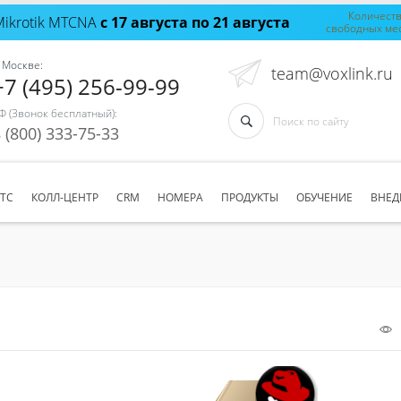
Количест
Mikrotik MTCNA
с 17 августа по 21 августа
свободных ме
 Москве:
team@voxlink.ru
+7 (495) 256-99-99
Ф (Звонок бесплатный):
 (800) 333-75-33
АТС
КОЛЛ-ЦЕНТР
CRM
НОМЕРА
ПРОДУКТЫ
ОБУЧЕНИЕ
ВНЕД