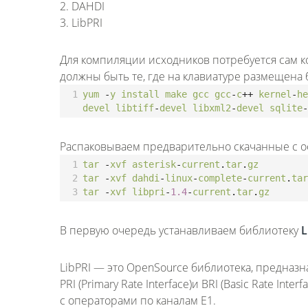
2. DAHDI
3. LibPRI
Для компиляции исходников потребуется сам к
должны быть те, где на клавиатуре размещена б
1
yum
-
y
install
make
gcc
gcc
-
c
++
kernel
-
he
devel
libtiff
-
devel
libxml2
-
devel
sqlite
-
Распаковываем предварительно скачанные с о
1
tar
-
xvf
asterisk
-
current
.
tar
.
gz
2
tar
-
xvf
dahdi
-
linux
-
complete
-
current
.
tar
3
tar
-
xvf
libpri
-
1.4
-
current
.
tar
.
gz
В первую очередь устанавливаем библиотеку
L
LibPRI — это OpenSource библиотека, предназ
PRI (Primary Rate Interface)и BRI (Basic Rate Int
с операторами по каналам Е1.