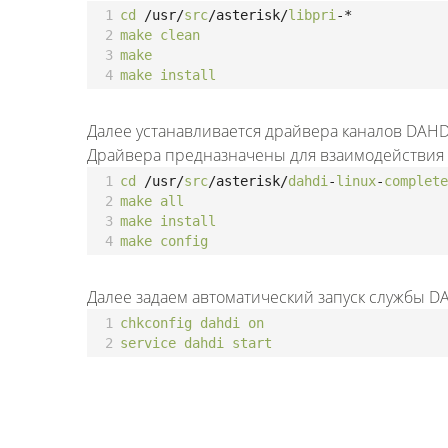
1
cd
/usr/
src
/asterisk/
libpri
-*
2
make
clean
3
make
4
make
install
Далее устанавливается драйвера каналов DAHD
Драйвера предназначены для взаимодействия As
1
cd
/usr/
src
/asterisk/
dahdi
-
linux
-
complete
2
make
all
3
make
install
4
make
config
Далее задаем автоматический запуск службы D
1
chkconfig
dahdi
on
2
service
dahdi
start