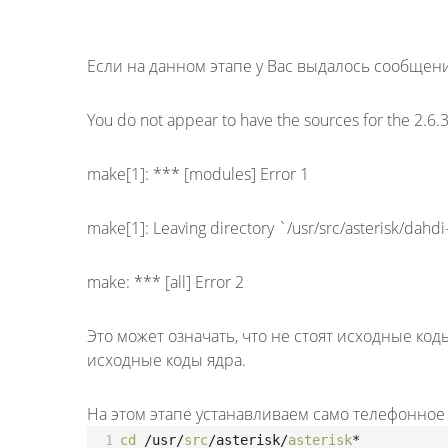
Если на данном этапе у Вас выдалось сообщен
You do not appear to have the sources for the 2.6.3
make[1]: *** [modules] Error 1
make[1]: Leaving directory `/usr/src/asterisk/dahdi
make: *** [all] Error 2
Это может означать, что не стоят исходные код
исходные коды ядра.
На этом этапе устанавливаем само телефонное я
1
cd
/usr/
src
/asterisk/
asterisk
*