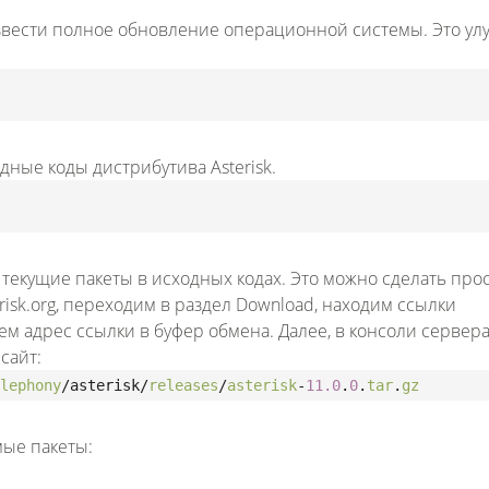
звести полное обновление операционной системы. Это ул
ные коды дистрибутива Asterisk.
k текущие пакеты в исходных кодах. Это можно сделать про
risk.org, переходим в раздел Download, находим ссылки
м адрес ссылки в буфер обмена. Далее, в консоли сервер
сайт:
lephony
/asterisk/
releases
/
asterisk
-
11.0
.
0
.
tar
.
gz
ые пакеты: