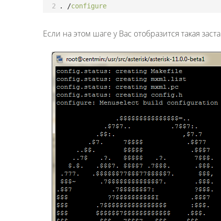
2
.
/
configure
Если на этом шаге у Вас отобразится такая заста