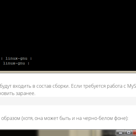
удут входить в состав сборки. Если требуется работа с My
новить заранее.
бразом (хотя, она может быть и на черно-белом фоне):