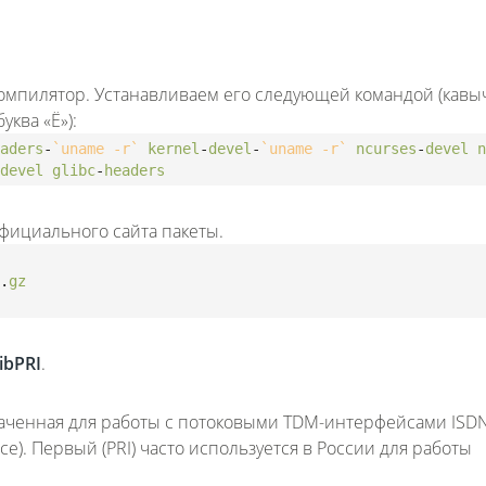
омпилятор. Устанавливаем его следующей командой (кавы
уква «Ё»):
Fanvil X3
2 990 р
aders
-
`uname -r`
kernel
-
devel
-
`uname -r`
ncurses
-
devel
n
devel
glibc
-
headers
фициального сайта пакеты.
.
gz
ibPRI
.
наченная для работы с потоковыми TDM-интерфейсами ISDN
erface). Первый (PRI) часто используется в России для работы