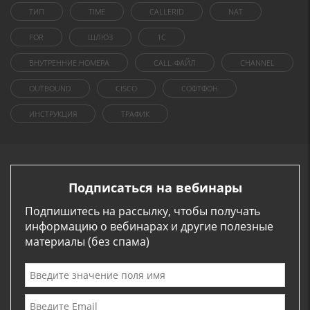
ТИП
TIME
CALLERID
NAT
FOR
ШЛЮЗ
1C
ВНУТРЕННИЕ НОМЕРА
CALL-ФАЙЛ
CHANNEL
OUTBOUND
CISCO
СОФТФОН
ИНСТРУКЦИЯ
ТРАФИК
Подписаться на вебинары
Подпишитесь на рассылку, чтобы получать
информацию о вебинарах и другие полезные
материалы (без спама)