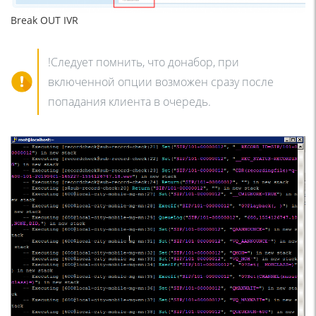
Break OUT IVR
!Следует помнить, что донабор, при
включенной опции возможен сразу после
попадания клиента в очередь.