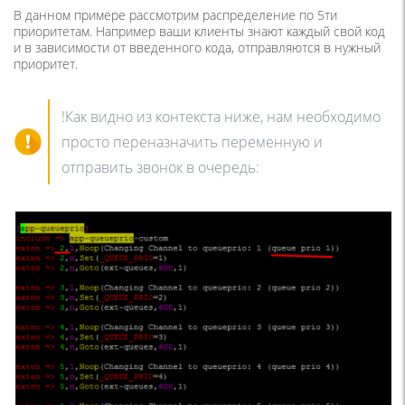
В данном примере рассмотрим распределение по 5ти
приоритетам. Например ваши клиенты знают каждый свой код
и в зависимости от введенного кода, отправляются в нужный
приоритет.
!Как видно из контекста ниже, нам необходимо
просто переназначить переменную и
отправить звонок в очередь: