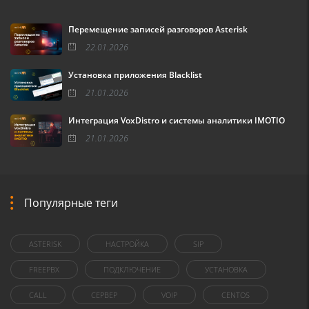
Перемещение записей разговоров Asterisk
22.01.2026
Установка приложения Blacklist
21.01.2026
Интеграция VoxDistro и системы аналитики IMOTIO
21.01.2026
Популярные теги
ASTERISK
НАСТРОЙКА
SIP
FREEPBX
ПОДКЛЮЧЕНИЕ
УСТАНОВКА
CALL
СЕРВЕР
VOIP
CENTOS