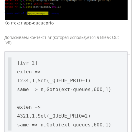
Контекст app-queueprio
Дописываем контекст ivr (которая используется в Break Out
IVR):
[ivr-2]
exten =>
1234,1,Set(_QUEUE_PRIO=1)
same => n,Goto(ext-queues,600,1)
exten =>
4321,1,Set(_QUEUE_PRIO=2)