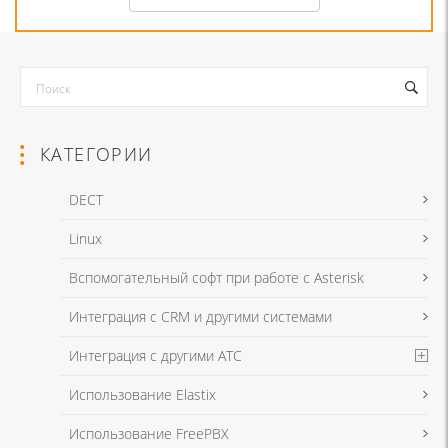
КАТЕГОРИИ
DECT
Linux
Я даю согласие на обработку моих персональных данных для связи
Вспомогательный софт при работе с Asterisk
в соответствии с
Политикой в отношении обработки персональных
данных
и
Политикой конфиденциальности
Интеграция с CRM и другими системами
Интеграция с другими АТС
Я даю согласие на обработку моих персональных данных для связи
Использование Elastix
в соответствии с
Политикой в отношении обработки персональных
данных
и
Политикой конфиденциальности
Использование FreePBX