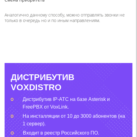
Аналогично данному способу, можно отправлять звонки не
только в очередь но и по иным направлениям.
ДИСТРИБУТИВ
VOXDISTRO
Дистрибутив IP-АТС на базе Asterisk и
FreePBX от VoxLink.
На инсталляции от 10 до 3000 абонентов (на
1 сервер).
Входит в реестр Российского ПО.