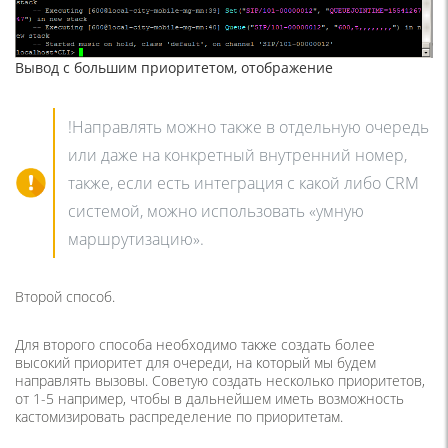
Вывод с большим приоритетом, отображение
!Направлять можно также в отдельную очередь
или даже на конкретный внутренний номер,
также, если есть интеграция с какой либо CRM
системой, можно использовать «умную
маршрутизацию».
Второй способ.
Для второго способа необходимо также создать более
высокий приоритет для очереди, на который мы будем
направлять вызовы. Советую создать несколько приоритетов,
от 1-5 например, чтобы в дальнейшем иметь возможность
кастомизировать распределение по приоритетам.