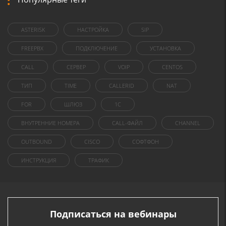
ASTERISK
НАСТРОЙКА
SIP
FREEPBX
ПОДКЛЮЧЕНИЕ
УСТАНОВКА
CALL
СЕРВЕР
VOIP
CENTOS
ТИП
TIME
CALLERID
NAT
FOR
ШЛЮЗ
1C
ВНУТРЕННИЕ НОМЕРА
CALL-ФАЙЛ
CHANNEL
OUTBOUND
CISCO
СОФТФОН
ИНСТРУКЦИЯ
ТРАФИК
Подписаться на вебинары