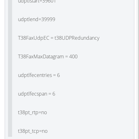
udptlstart=39601
udptlend=39999
T38FaxUdpEC = t38UDPRedundancy
T38FaxMaxDatagram = 400
udptlfecentries = 6
udptlfecspan = 6
t38pt_rtp=no
t38pt_tcp=no