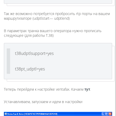
Так же возможно потребуется пробросить rtp порты на вашем
маршрутизаторе
(udptlstart
— udptlend)
В параметрах транка вашего оператора нужно прописать
следующее
(
для работы T.38)
t38udptlsupport=yes
t38pt_udptl=yes
Теперь перейдем к настройке ventafax. Качаем
тут
.
Устанавливаем, запускаем и идем в настройки