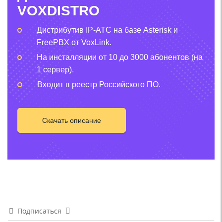
VOXDISTRO
Дистрибутив IP-АТС на базе Asterisk и
FreePBX от VoxLink.
На инсталляции от 10 до 3000 абонентов (на
1 сервер).
Входит в реестр Российского ПО.
Скачать описание
Подписаться