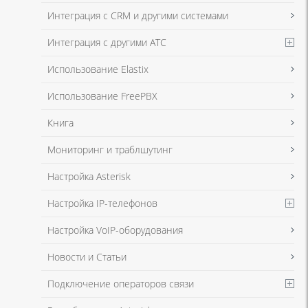
данных
и
Политикой конфиденциальности
Интеграция с CRM и другими системами
Интеграция с другими АТС
Я даю согласие на обработку моих персональных данных для связи
Использование Elastix
в соответствии с
Политикой в отношении обработки персональных
данных
и
Политикой конфиденциальности
Использование FreePBX
Книга
Мониторинг и траблшутинг
Настройка Asterisk
Настройка IP-телефонов
Настройка VoIP-оборудования
Новости и Статьи
Подключение операторов связи