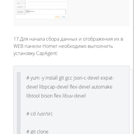
17.Для начала сбора данных и отображения их в
WEB панели Homer необходимо выполнить
установку CapAgent:
# yum -y install git gcc json-c-devel expat-
devel libpcap-devel flex-devel automake
libtool bison flex libuv-devel
# cd /usr/src
# git clone