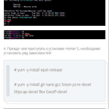
4. Прежде чем приступать к установке Homer 5, необходимо
установить ряд зависимостей:
# yum -y install epel-release
# yum -y install git nano gcc bison pcre-devel
libpcap-devel flex GeoIP-devel