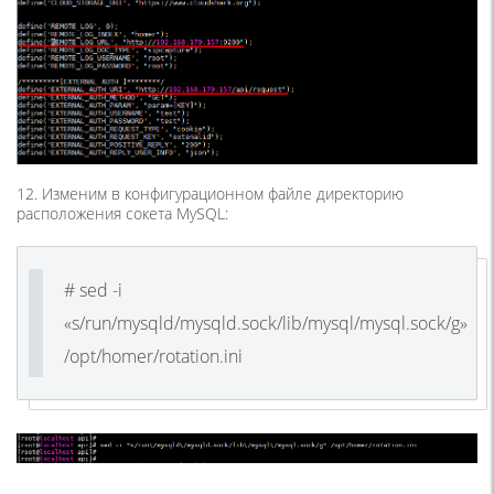
12. Изменим в конфигурационном файле директорию
расположения сокета MySQL:
# sed -i
«s/run/mysqld/mysqld.sock/lib/mysql/mysql.sock/g»
/opt/homer/rotation.ini