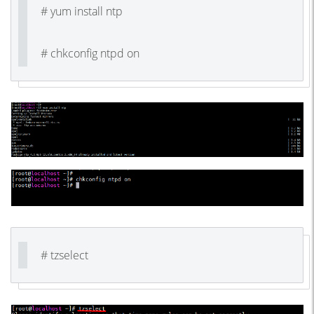
# yum install ntp
# chkconfig ntpd on
# tzselect