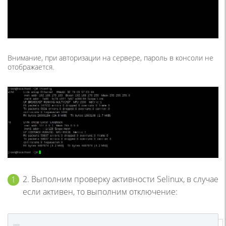
Внимание, при авторизации на сервере, пароль в консоли не
отображается.
2. Выполним проверку активности Selinux, в случае
если активен, то выполним отключение: