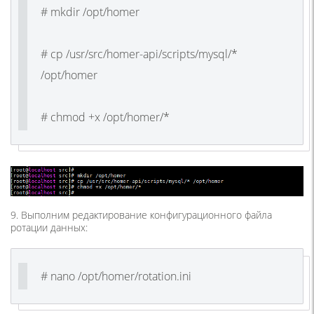
# mkdir /opt/homer
# cp /usr/src/homer-api/scripts/mysql/*
/opt/homer
# chmod +x /opt/homer/*
9. Выполним редактирование конфигурационного файла
ротации данных:
# nano /opt/homer/rotation.ini