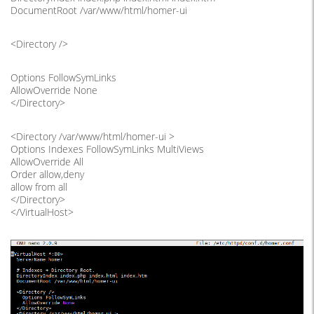
DocumentRoot /var/www/html/homer-ui
<Directory />
Options FollowSymLinks
AllowOverride None
</Directory>
<Directory /var/www/html/homer-ui >
Options Indexes FollowSymLinks MultiViews
AllowOverride All
Order allow,deny
allow from all
</Directory>
</VirtualHost>