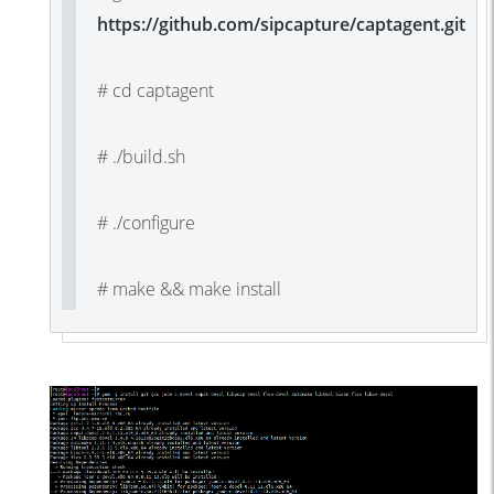
https://github.com/sipcapture/captagent.git
# cd captagent
# ./build.sh
# ./configure
# make && make install