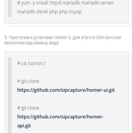
# yum -y install httpd mariadb mariadb-server
mariadb-devel php php-mysql
5. Приступим к установке Homer 5. Для этого в SSH консоли
выполним ряд команд вида:
# cd /usr/src/
# git clone
https://github.com/sipcapture/homer-ui.git
# git clone
https://github.com/sipcapture/homer-
api.git