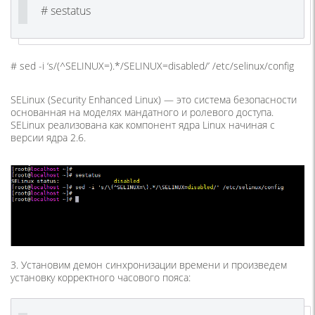
# sestatus
# sed -i ‘s/(^SELINUX=).*/SELINUX=disabled/’ /etc/selinux/config
SELinux (Security Enhanced Linux) — это система безопасности
основанная на моделях мандатного и ролевого доступа.
SELinux реализована как компонент ядра Linux начиная с
версии ядра 2.6.
3. Установим демон синхронизации времени и произведем
установку корректного часового пояса: