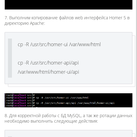
7. Выполним копирование файлов web интерфейса Homer 5 в
директорию Apache:
cp -R /usr/src/homer-ui /var/www/html
cp -R /usr/src/homer-api/api
/var/www/html/homer-ui/api
8. Для корректной работы с БД MySQL, а так же ротации данных
необходимо выполнить следующие действия: