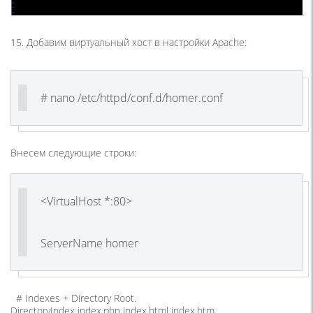
15. Добавим виртуальный хост в настройки Apache:
# nano /etc/httpd/conf.d/homer.conf
Внесем следующие строки:
<VirtualHost *:80>
ServerName homer
# Indexes + Directory Root.
DirectoryIndex index.php index.html index.htm