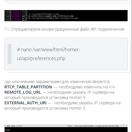
11. Отредактируем конфигурационный файл API подключения:
# nano /var/www/html/homer-
ui/api/preferences.php
где ключевыми параметрами для изменения является:
RTCP_TABLE_PARTITION
— необходимо изменить на «1»
REMOTE_LOG_URL
— необходимо указать IP сервера на
который производится установка Homer 5
EXTERNAL_AUTH_URI
— необходимо указать IP сервера на
который производится установка Homer 5