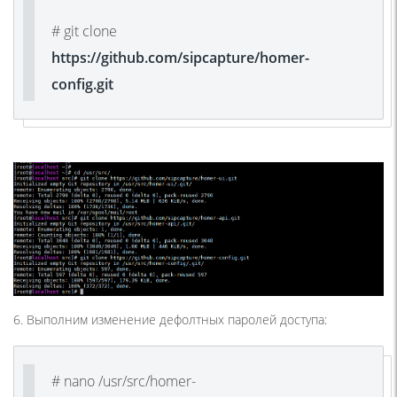
# git clone
https://github.com/sipcapture/homer-
config.git
6. Выполним изменение дефолтных паролей доступа:
# nano /usr/src/homer-