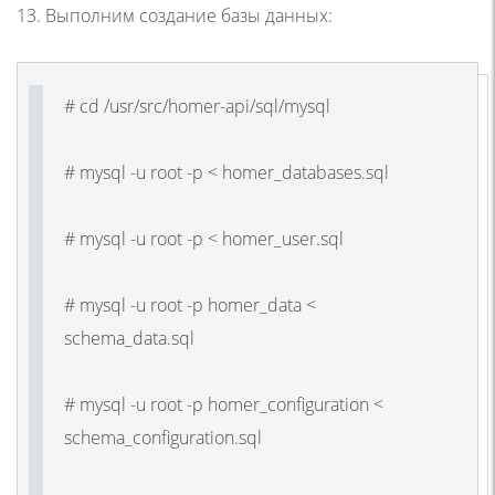
13. Выполним создание базы данных:
# cd /usr/src/homer-api/sql/mysql
# mysql -u root -p < homer_databases.sql
# mysql -u root -p < homer_user.sql
# mysql -u root -p homer_data <
schema_data.sql
# mysql -u root -p homer_configuration <
schema_configuration.sql