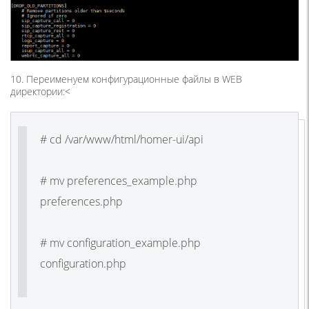
10. Переименуем конфигурационные файлы в WEB
директории:<
# cd /var/www/html/homer-ui/api
# mv preferences_example.php
preferences.php
# mv configuration_example.php
configuration.php