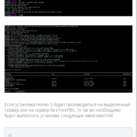
Если установка
Homer 5
будет производиться на выделенный
сервер или на сервер без
FreePBX,
то так же необходимо
будет выполнить установку следующих зависимостей: