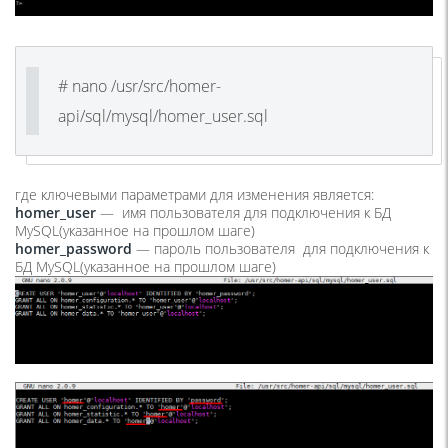
# nano /usr/src/homer-
api/sql/mysql/homer_user.sql
где ключевыми параметрами для изменения является:
homer_user
— имя пользователя для подключения к БД
MySQL(указанное на прошлом шаге)
homer_password
— пароль пользователя для подключения к
БД MySQL(указанное на прошлом шаге)