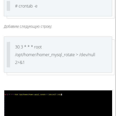
# crontab -e
Добавим следующую строку:
30 3 * * * root
/opt/homer/homer_mysql_rotate > /dev/null
2>&1