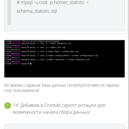
# mysql -u root -p homer_statistic <
schema_statistic.sql
Во время создание базы данных потребуется ввести пароль
root
пользователя.
14. Добавим в Crontab скрипт ротации для
возможности начала сбора данных: