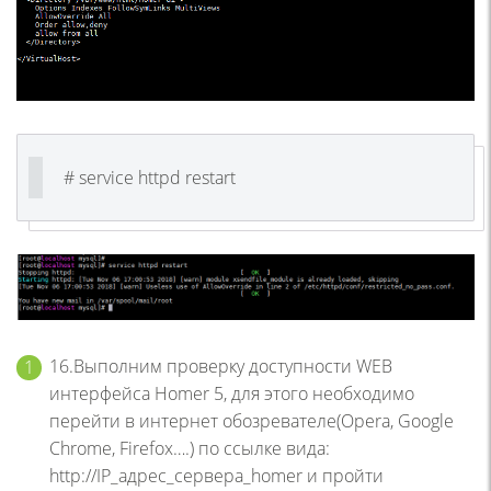
# service httpd restart
16.Выполним проверку доступности WEB
интерфейса Homer 5, для этого необходимо
перейти в интернет обозревателе(Opera, Google
Chrome, Firefox….) по ссылке вида:
http://IP_адрес_сервера_homer и пройти