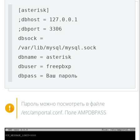
[asterisk]
;dbhost = 127.0.0.1
;dbport = 3306
dbsock =
/var/lib/mysql/mysql.sock
dbname = asterisk
dbuser = freepbxp
dbpass = Ваш пароль
Пароль можно посмотреть в файле
/etc/amportal.conf. Поле AMPDBPASS