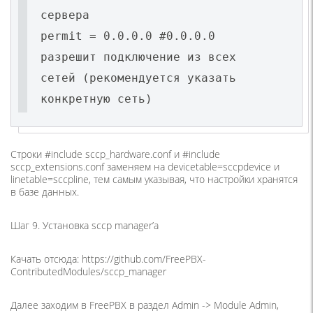
сервера
permit = 0.0.0.0 #0.0.0.0
разрешит подключение из всех
сетей (рекомендуется указать
конкретную сеть)
Строки #include sccp_hardware.conf и #include
sccp_extensions.conf заменяем на devicetable=sccpdevice и
linetable=sccpline, тем самым указывая, что настройки хранятся
в базе данных.
Шаг 9. Установкa sccp manager’a
Качать отсюда: https://github.com/FreePBX-
СontributedModules/sccp_manager
Далее заходим в FreePBX в раздел Admin -> Module Admin,