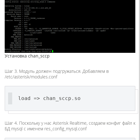
Установка chan_sccp
Шаг 3. Модуль должен подгружаться. Добавляем в
/etc/asterisk/modules.conf
load => chan_sccp.so
Шаг 4. Поскольку у нас Asterisk Realtime, создаем конфиг файл к
БД mysql с именем res_config_mysql.conf