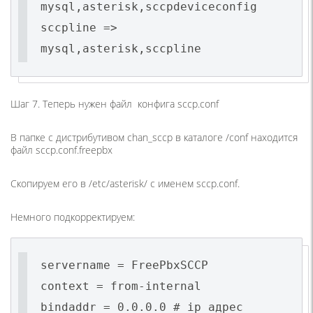
mysql,asterisk,sccpdeviceconfig
sccpline =>
mysql,asterisk,sccpline
Шаг 7. Теперь нужен файл конфига sccp.conf
В папке с дистрибутивом chan_sccp в каталоге /conf находится
файл sccp.conf.freepbx
Скопируем его в /etc/asterisk/ с именем sccp.conf.
Немного подкорректируем:
servername = FreePbxSCCP
context = from-internal
bindaddr = 0.0.0.0 # ip адрес