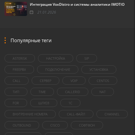
Интеграция VoxDistro и системы аналитики IMOTIO
21.01.2026
Популярные теги
ASTERISK
НАСТРОЙКА
SIP
FREEPBX
ПОДКЛЮЧЕНИЕ
УСТАНОВКА
CALL
СЕРВЕР
VOIP
CENTOS
ТИП
TIME
CALLERID
NAT
FOR
ШЛЮЗ
1C
ВНУТРЕННИЕ НОМЕРА
CALL-ФАЙЛ
CHANNEL
OUTBOUND
CISCO
СОФТФОН