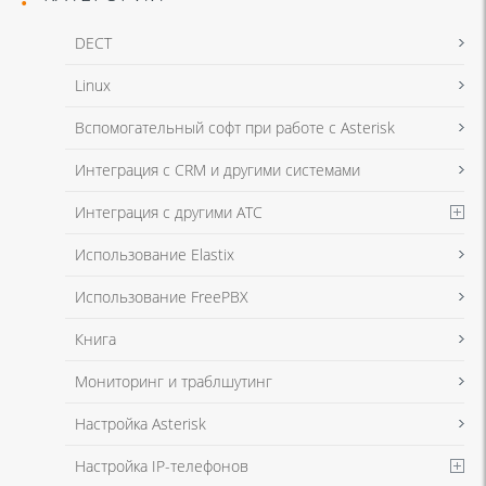
DECT
Linux
Я даю согласие на обработку моих персональных данных для связи
Вспомогательный софт при работе с Asterisk
в соответствии с
Политикой в отношении обработки персональных
данных
и
Политикой конфиденциальности
Интеграция с CRM и другими системами
Интеграция с другими АТС
Я даю согласие на обработку моих персональных данных для связи
Использование Elastix
в соответствии с
Политикой в отношении обработки персональных
данных
и
Политикой конфиденциальности
Использование FreePBX
Книга
Мониторинг и траблшутинг
Настройка Asterisk
Настройка IP-телефонов