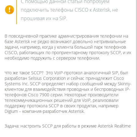
С помощью данной статьи попробуем
подключить телефоны CISCO к Asterisk, не
прошивая их на SIP.
В повседневной практике администрирования телефонии на
базе Asterisk не редко возникают довольно нетривиальные
задачи, например, когда у клиента большой парк телефонов
CISCO, работающих по проприентарному протоколу SCCP, и их
необходимо подружить с сервером телефонии.
Что же такое SCCP? Это VoIP-протокол аналогичный SIP, был
разработан Selsius Corporation и сейчас принадлежит Cisco
Systems Inc. SCCP определяет набор сообщений между Skinny-
клиентом для взаимодействия проводных и беспроводных IP-
телефонов Cisco 7900 серии. Некоторые производители
телекоммуникационных решений для VoIP, реализовали
поддержку протокола SCCP в своих продуктах, например
Digium – компания-разработчик Asterisk.
Задача: настроить SCCP для работы в режиме Asterisk Realtime