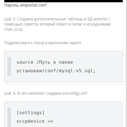
Пароль amportal.conf
Шаг 5. Создаем дополнительные таблицы в БД asterisk с
помощью скрипта, который лежит в папке и исходниками
chan_sccp.
Подключимся к mysql и выполним скрипт
source /Путь к папке
установки/conf/mysql-v5.sql;
Шаг 6. В /etc/asterisk/ создаем extconfig.conf
[settings]
sccpdevice =>