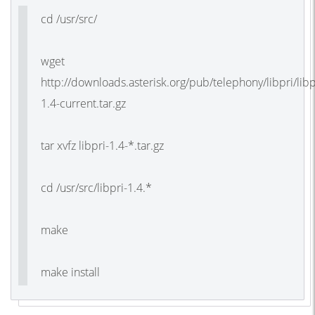
cd /usr/src/
wget
http://downloads.asterisk.org/pub/telephony/libpri/libp
1.4-current.tar.gz
tar xvfz libpri-1.4-*.tar.gz
cd /usr/src/libpri-1.4.*
make
make install