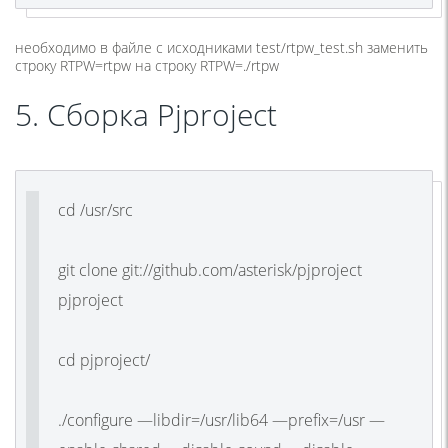
необходимо в файле с исходниками
test/rtpw_test.sh
заменить
строку RTPW=rtpw на строку RTPW=./rtpw
5. Сборка Pjproject
cd /usr/src
git clone git://github.com/asterisk/pjproject
pjproject
cd pjproject/
./configure —libdir=/usr/lib64 —prefix=/usr —