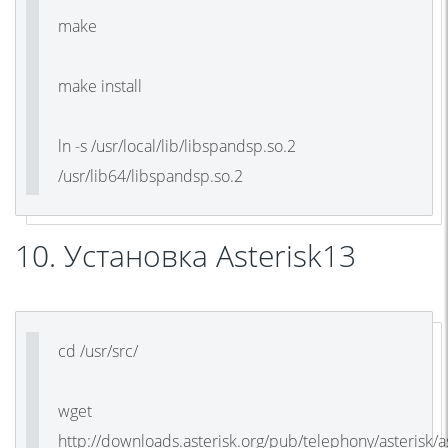
make
make install
ln -s /usr/local/lib/libspandsp.so.2
/usr/lib64/libspandsp.so.2
10. Установка Asterisk13
cd /usr/src/
wget
http://downloads.asterisk.org/pub/telephony/asterisk/as