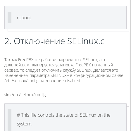
reboot
2. Отключение SELinux.с
Так как FreePBX не работает корректно c SELinux, а в
дальнейшем планируется установка FreePBX на данный
сервер, то следует отключить службу SELinux. Делается это
изменением параметра SELINUX= в конфигурационном файле
/etc/selinux/config
на значение disabled
vim /etc/selinux/config
# This file controls the state of SELinux on the
system.