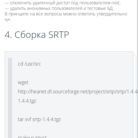
— отключить удаленный доступ под пользователем root;
— удалить анонимных пользователей и тестовые БД.
В принципе на все вопросы можно ответить утвердительно
«y».
4. Сборка SRTP
cd /usr/src
wget
http://heanet.dl.sourceforge.net/project/srtp/srtp/1.4.4
1.4.4.tgz
tar xvf srtp-1.4.4.tgz
make runtest