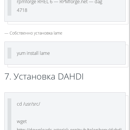
rpmforge RHEL 6 — RPMforge.net — dag
4718
— Собственно установка lame
yum install lame
7. Установка DAHDI
cd /usr/src/
wget
http://downloads.asterisk.org/pub/telephony/dahdi-