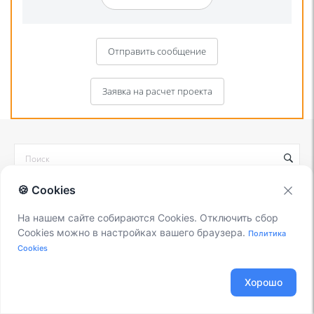
Отправить сообщение
Заявка на расчет проекта
🍪 Cookies
КАТЕГОРИИ
На нашем сайте собираются Cookies. Отключить сбор
Cookies можно в настройках вашего браузера.
Политика
DECT
Cookies
Linux
Хорошо
Я даю согласие на обработку моих персональных данных для связи
Вспомогательный софт при работе с Asterisk
в соответствии с
Политикой в отношении обработки персональных
данных
и
Политикой конфиденциальности