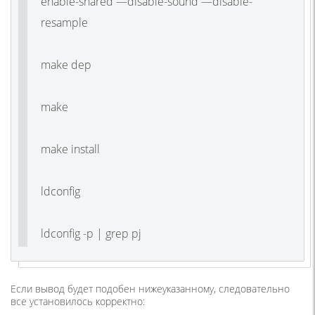
enable-shared —disable-sound —disable-
resample
make dep
make
make install
ldconfig
ldconfig -p | grep pj
Если вывод будет подобен нижеуказанному, следовательно
все установилось корректно: