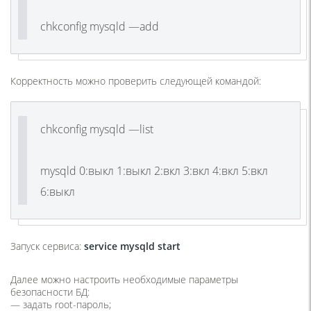
chkconfig mysqld —add
Корректность можно проверить следующей командой:
chkconfig mysqld —list
mysqld 0:выкл 1:выкл 2:вкл 3:вкл 4:вкл 5:вкл
6:выкл
Запуск сервиса:
service mysqld start
Далее можно настроить необходимые параметры
безопасности БД:
— задать root-пароль;