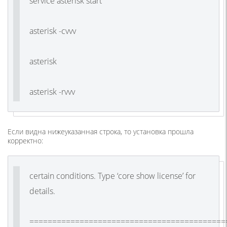
service asterisk start
asterisk -cvvv
asterisk
asterisk -rvvv
Если видна нижеуказанная строка, то установка прошла
корректно:
certain conditions. Type ‘core show license’ for
details.
===========================================