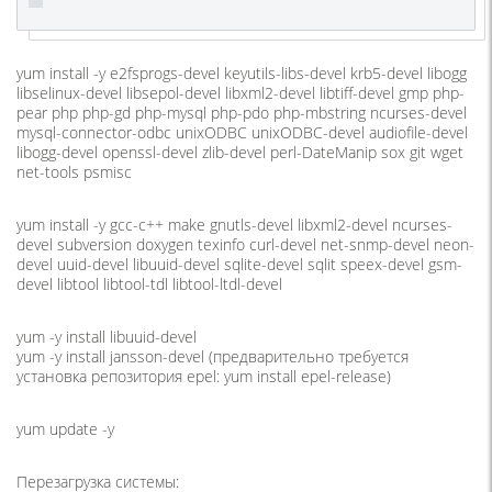
yum install -y e2fsprogs-devel keyutils-libs-devel krb5-devel libogg
libselinux-devel libsepol-devel libxml2-devel libtiff-devel gmp php-
pear php php-gd php-mysql php-pdo php-mbstring ncurses-devel
mysql-connector-odbc unixODBC unixODBC-devel audiofile-devel
libogg-devel openssl-devel zlib-devel perl-DateManip sox git wget
net-tools psmisc
yum install -y gcc-c++ make gnutls-devel libxml2-devel ncurses-
devel subversion doxygen texinfo curl-devel net-snmp-devel neon-
devel uuid-devel libuuid-devel sqlite-devel sqlit speex-devel gsm-
devel libtool libtool-tdl libtool-ltdl-devel
yum -y install libuuid-devel
yum -y install jansson-devel (предварительно требуется
установка репозитория epel: yum install epel-release)
yum update -y
Перезагрузка системы: