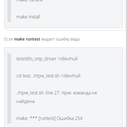
make install
Если
make runtest
выдает ошибку вида:
test/dtls_srtp_driver >/dev/null
cd test; ./rtpw_test.sh >/dev/null
./rtpw_test.sh: line 27: rtpw: команда не
найдена
make: *** [runtest] Ошибка 254