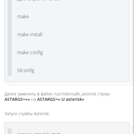
make
make install
make config
ldconfig
Далее заменить в файле
/usr/sbin/safe_asterisk
строку
ASTARGS=»»
на
ASTARGS=»-U asterisk»
Запуск службы Asterisk: