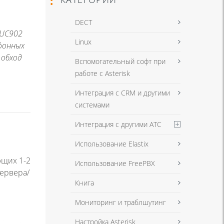
DECT
 UC902
Linux
ефонных
 обход
Вспомогательный софт при
работе с Asterisk
Интеграция с CRM и другими
системами
Интеграция с другими АТС
Использование Elastix
ющих 1-2
Использование FreePBX
сервера/
Книга
Мониторинг и траблшутинг
Настройка Asterisk