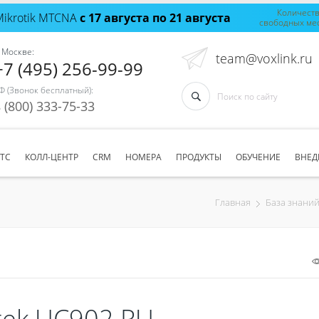
Количест
Mikrotik MTCNA
с 17 августа по 21 августа
свободных ме
 Москве:
team@voxlink.ru
+7 (495) 256-99-99
Ф (Звонок бесплатный):
 (800) 333-75-33
АТС
КОЛЛ-ЦЕНТР
CRM
НОМЕРА
ПРОДУКТЫ
ОБУЧЕНИЕ
ВНЕД
Главная
База знани
tek UC902 RU