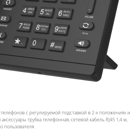
Fanvil X3
2 990 р
-телефонов c регулируемой подставкой в 2-х положениях 
аксессуары трубка телефонная, сетевой кабель RJ45 1,4 м,
во пользователя.