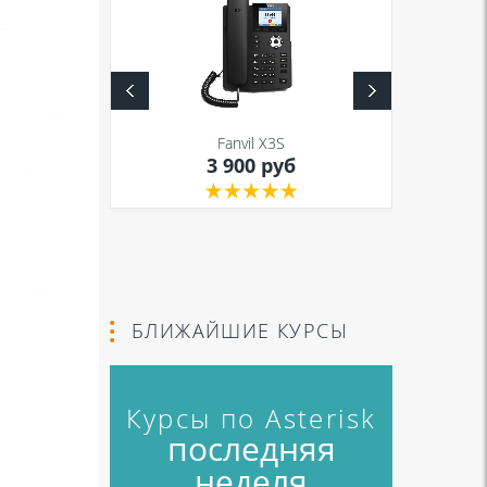
S
Fanvil X3S
уб
3 900 руб
БЛИЖАЙШИЕ КУРСЫ
Курсы по Asterisk
и
последняя
неделя