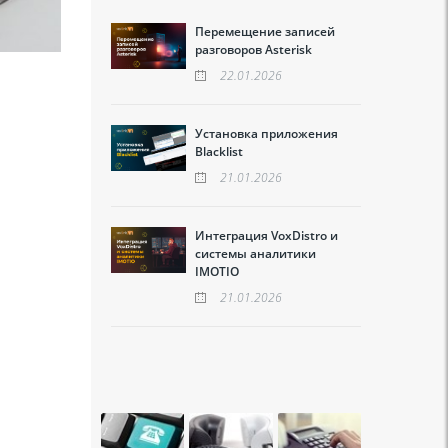
Перемещение записей
разговоров Asterisk
22.01.2026
Установка приложения
Blacklist
21.01.2026
Интеграция VoxDistro и
системы аналитики
IMOTIO
21.01.2026