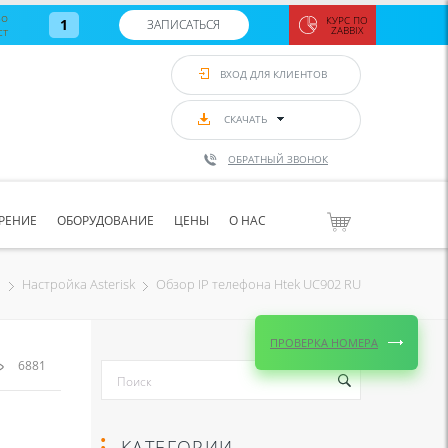
во
КУРС ПО
1
ЗАПИСАТЬСЯ
ст
ZABBIX
Zabbix:
монитор
ВХОД ДЛЯ КЛИЕНТОВ
Asterisk и
VoIP
с 7
сентябр
СКАЧАТЬ
по 11
сентябр
ОБРАТНЫЙ ЗВОНОК
Количество
свободных
мест
8
РЕНИЕ
ОБОРУДОВАНИЕ
ЦЕНЫ
О НАС
ЗАПИСАТЬС
Обзор IP телефона Htek UC902 RU
й
Настройка Asterisk
ПРОВЕРКА НОМЕРА
6881
КАТЕГОРИИ