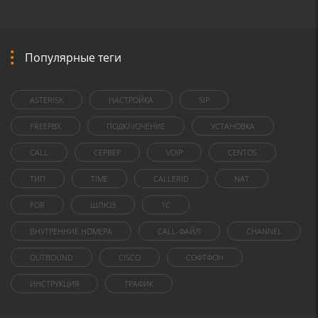
Популярные теги
ASTERISK
НАСТРОЙКА
SIP
FREEPBX
ПОДКЛЮЧЕНИЕ
УСТАНОВКА
CALL
СЕРВЕР
VOIP
CENTOS
ТИП
TIME
CALLERID
NAT
FOR
ШЛЮЗ
1C
ВНУТРЕННИЕ НОМЕРА
CALL-ФАЙЛ
CHANNEL
OUTBOUND
CISCO
СОФТФОН
ИНСТРУКЦИЯ
ТРАФИК