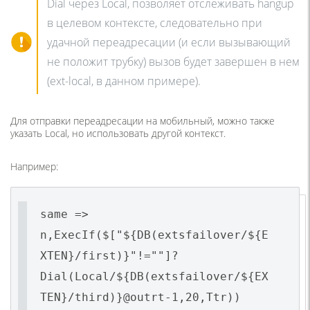
Dial через Local, позволяет отслеживать hangup
в целевом контексте, следовательно при
удачной переадресации (и если вызывающий
не положит трубку) вызов будет завершен в нем
(ext-local, в данном примере).
Для отправки переадресации на мобильный, можно также
указать Local, но использовать другой контекст.
Например:
same =>
n,ExecIf($["${DB(extsfailover/${E
XTEN}/first)}"!=""]?
Dial(Local/${DB(extsfailover/${EX
TEN}/third)}@outrt-1,20,Ttr))