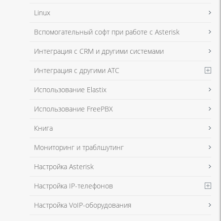
Linux
Я даю согласие на обработку моих персональных данных для связи
Вспомогательный софт при работе с Asterisk
в соответствии с
Политикой в отношении обработки персональных
данных
и
Политикой конфиденциальности
Интеграция с CRM и другими системами
Интеграция с другими АТС
Я даю согласие на обработку моих персональных данных для связи
Использование Elastix
в соответствии с
Политикой в отношении обработки персональных
данных
и
Политикой конфиденциальности
Использование FreePBX
Книга
Мониторинг и траблшутинг
Настройка Asterisk
Настройка IP-телефонов
Настройка VoIP-оборудования