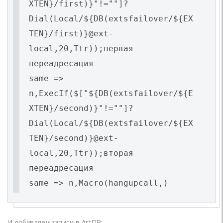
XTEN}/first)}"!=""]?
Dial(Local/${DB(extsfailover/${EX
TEN}/first)}@ext-
local,20,Ttr));первая
переадресация
same =>
n,ExecIf($["${DB(extsfailover/${E
XTEN}/second)}"!=""]?
Dial(Local/${DB(extsfailover/${EX
TEN}/second)}@ext-
local,20,Ttr));вторая
переадресация
same => n,Macro(hangupcall,)
И добавляем записи в AstDB: