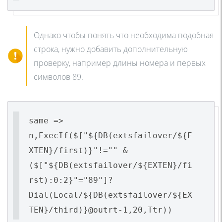
Однако чтобы понять что необходима подобная
строка, нужно добавить дополнительную
проверку, например длины номера и первых
символов 89.
same =>
n,ExecIf($["${DB(extsfailover/${E
XTEN}/first)}"!="" &
($["${DB(extsfailover/${EXTEN}/fi
rst):0:2}"="89"]?
Dial(Local/${DB(extsfailover/${EX
TEN}/third)}@outrt-1,20,Ttr))