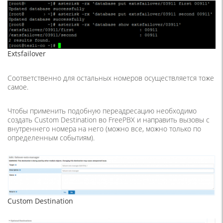
Extsfailover
Соответственно для остальных номеров осуществляется тоже
самое.
Чтобы применить подобную переадресацию необходимо
создать Custom Destination во FreePBX и направить вызовы с
внутреннего номера на него (можно все, можно только по
определенным событиям).
Custom Destination