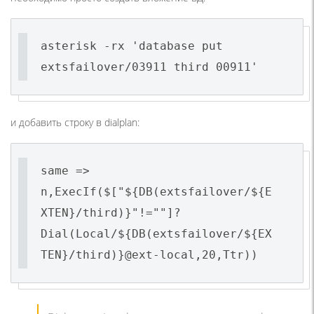
asterisk -rx 'database put
extsfailover/03911 third 00911'
и добавить строку в dialplan:
same =>
n,ExecIf($["${DB(extsfailover/${E
XTEN}/third)}"!=""]?
Dial(Local/${DB(extsfailover/${EX
TEN}/third)}@ext-local,20,Ttr))