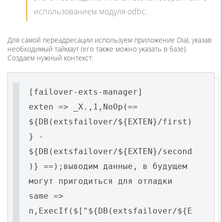
использованием модуля odbc.
Для самой переадресации используем приложение Dial, указав
необходимый таймаут (его также можно указать в базе).
Создаем нужный контекст:
[failover-exts-manager]
exten => _X.,1,NoOp(==
${DB(extsfailover/${EXTEN}/first)
} -
${DB(extsfailover/${EXTEN}/second
)} ==);выводим данные, в будущем
могут пригодиться для отладки
same =>
n,ExecIf($["${DB(extsfailover/${E