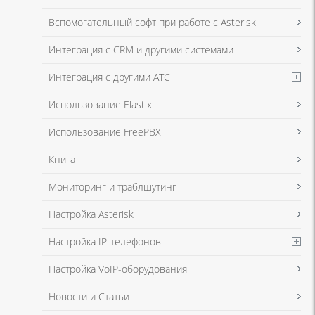
Я даю согласие на обработку моих персональных данных для связи
Вспомогательный софт при работе с Asterisk
в соответствии с
Политикой в отношении обработки персональных
данных
и
Политикой конфиденциальности
Интеграция с CRM и другими системами
Интеграция с другими АТС
Я даю согласие на обработку моих персональных данных для связи
Использование Elastix
в соответствии с
Политикой в отношении обработки персональных
данных
и
Политикой конфиденциальности
Использование FreePBX
Книга
Мониторинг и траблшутинг
Настройка Asterisk
Настройка IP-телефонов
Настройка VoIP-оборудования
Новости и Статьи