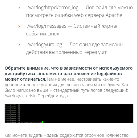
/var/log/httpd/error_log — Лог-файл где можно
посмотреть ошибки web сервера Apache
/var/log/messages — Системный журнал
событий Linux
/var/log/yum.log — Лог-файл где записаны
действия выполненных через yum
Обратите внимание, что в зависимости от используемого
дистрибутива
Linux
место расположение
log-файлов
может отличаться.
Тем не менее, настраивать какие-то
дополнительные условия для логирования мы не будем. Как
было написано выше – стандартный путь логов следующий:
/var/log/asterisk. Перейдем туда
Как можете видеть – здесь содержится огромное количество