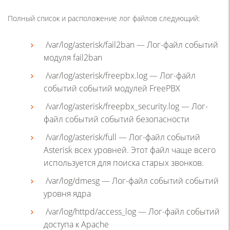
Полный список и расположение лог файлов следующий:
/var/log/asterisk/fail2ban — Лог-файл событий
модуля fail2ban
/var/log/asterisk/freepbx.log — Лог-файл
событий событий модулей FreePBX
/var/log/asterisk/freepbx_security.log — Лог-
файл событий событий безопасности
/var/log/asterisk/full — Лог-файл событий
Asterisk всех уровней. Этот файл чаще всего
используется для поиска старых звонков.
/var/log/dmesg — Лог-файл событий событий
уровня ядра
/var/log/httpd/access_log — Лог-файл событий
доступа к Apache