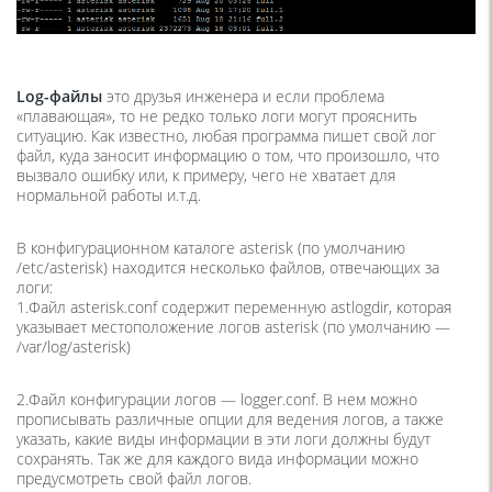
Log-файлы
это друзья инженера и если проблема
«плавающая», то не редко только логи могут прояснить
ситуацию. Как известно, любая программа пишет свой лог
файл, куда заносит информацию о том, что произошло, что
вызвало ошибку или, к примеру, чего не хватает для
нормальной работы и.т.д.
В конфигурационном каталоге asterisk (по умолчанию
/etc/asterisk) находится несколько файлов, отвечающих за
логи:
1.Файл asterisk.conf содержит переменную astlogdir, которая
указывает местоположение логов asterisk (по умолчанию —
/var/log/asterisk)
2.Файл конфигурации логов — logger.conf. В нем можно
прописывать различные опции для ведения логов, а также
указать, какие виды информации в эти логи должны будут
сохранять. Так же для каждого вида информации можно
предусмотреть свой файл логов.