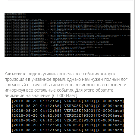
Как можете видеть утилита вывела все события которые
произошли в указанное время, однако нам нужен полный лог
связанный с этим событием и есть возможность его вывести
игнорируя все остальные события. Для этого обратите
внимание на значение [C-00004aec]