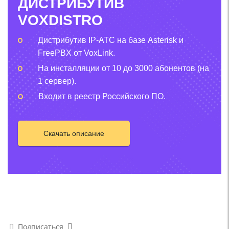
ДИСТРИБУТИВ
VOXDISTRO
Дистрибутив IP-АТС на базе Asterisk и
FreePBX от VoxLink.
На инсталляции от 10 до 3000 абонентов (на
1 сервер).
Входит в реестр Российского ПО.
Скачать описание
Подписаться