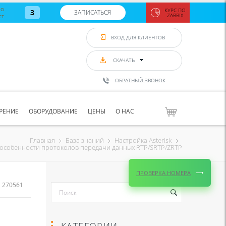
во
КУРС ПО
3
ЗАПИСАТЬСЯ
ст
ZABBIX
Zabbix:
монитор
ВХОД ДЛЯ КЛИЕНТОВ
Asterisk и
VoIP
с 7
сентябр
СКАЧАТЬ
по 11
сентябр
ОБРАТНЫЙ ЗВОНОК
Количество
свободных
мест
8
РЕНИЕ
ОБОРУДОВАНИЕ
ЦЕНЫ
О НАС
ЗАПИСАТЬС
Главная
База знаний
Настройка Asterisk
 особенности протоколов передачи данных RTP/SRTP/ZRTP
ПРОВЕРКА НОМЕРА
270561
КАТЕГОРИИ