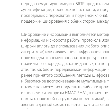
передаваемую мультимедиа. SRTP предоставл
аутентификации, проверке целостности, и пред
проводимых с перехватом и подменой ключа).
поддержки шифрования с обеих сторон, между
Шифрование информации выполняется методом
информации и скорости работы протокола.Во
широки вплоть до использования любого, опис
алгоритмом) или отключения шифрования вов
полезно для экономии аппаратных ресурсов в т
правильного порядка доставки данных, но не т
атак, так как блоки передаваемой информации
ранее принятого сообщения. Методы шифрован
и безопасное воспроизведение мультимедиа, т
и также не сможет их подменить либо воспрои
используется алгоритм HMAC-SHA1, в качестве
пакета о полезной нагрузке им переносимой, 
звеном в данной схеме является то, что загол