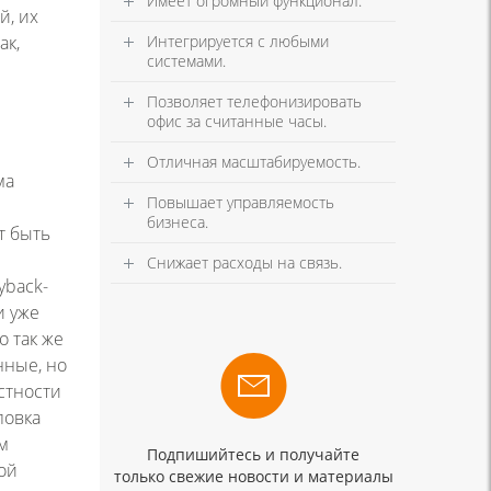
Имеет огромный функционал.
й, их
ак,
Интегрируется с любыми
системами.
Позволяет телефонизировать
офис за считанные часы.
Отличная масштабируемость.
ма
Повышает управляемость
бизнеса.
т быть
и
Снижает расходы на связь.
yback-
и уже
 так же
нные, но
стности
ловка
м
Подпишийтесь и получайте
ой
только свежие новости и материалы