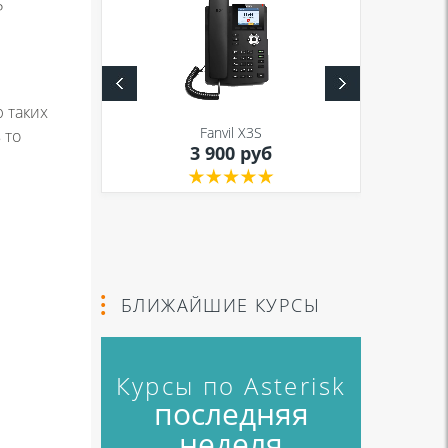
P
 таких
S
Fanvil X3S
уб
 то
3 900 руб
БЛИЖАЙШИЕ КУРСЫ
Курсы по Asterisk
последняя
неделя