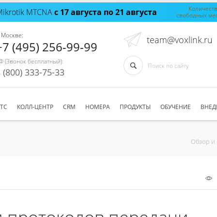
Количест
Mikrotik MTCNA
с 17 августа по 21 августа
свободных ме
 Москве:
team@voxlink.ru
+7 (495) 256-99-99
Ф (Звонок бесплатный):
 (800) 333-75-33
АТС
КОЛЛ-ЦЕНТР
CRM
НОМЕРА
ПРОДУКТЫ
ОБУЧЕНИЕ
ВНЕД
Обзор и