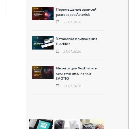
Перемещение записей
разговоров Asterisk
22.01.2026
Установка приложения
Blacklist
21.01.2026
Интеграция VoxDistro и
системы аналитики
IMOTIO
21.01.2026