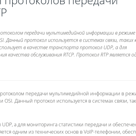
и протоколов передачи
TP
я протоколом передачи мультимедийной информации в режиме
SI. Данный протокол используется в системах связи, таких 
 использует в качестве транспорта протокол UDP, а для
ия качества обслуживания RTCP. Протокол RTP является о
тся протоколом передачи мультимедийной информации в ре
OSI. Данный протокол используется в системах связи, так
л UDP, а для мониторинга статистики передачи и обеспече
яется одним из технических основ в VoIP-телефонии, обес