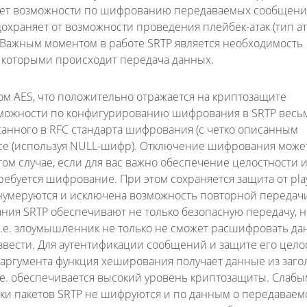
яет возможности по шифрованию передаваемых сообщени
охраняет от возможности проведения плейбек-атак (тип ат
 Важным моментом в работе SRTP является необходимость
 которыми происходит передача данных.
 AES, что положительно отражается на криптозащите
зможности по конфигурированию шифрования в SRTP весь
анного в RFC стандарта шифрования (с четко описанным
се (используя NULL-шифр). Отключение шифрования може
ом случае, если для вас важно обеспечение целостности 
ребуется шифрование. При этом сохраняется защита от pla
 нумеруются и исключена возможность повторной передач
ия SRTP обеспечивают не только безопасную передачу, но
.е. злоумышленник не только не сможет расшифровать да
звести. Для аутентификации сообщений и защите его цело
 аргумента функция хеширования получает данные из заго
т.е. обеспечивается высокий уровень криптозащиты. Слабы
овки пакетов SRTP не шифруются и по данным о передаваем