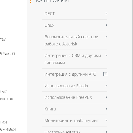
DECT
Linux
Вспомогательный софт при
как
работе с Asterisk
дним из
Интеграция с CRM и другими
системами
Интеграция с другими АТС
Использование Elastix
жиме
Использование FreePBX
их как
Книга
Мониторинг и траблшутинг
ния
печивая
Настройка Asterisk