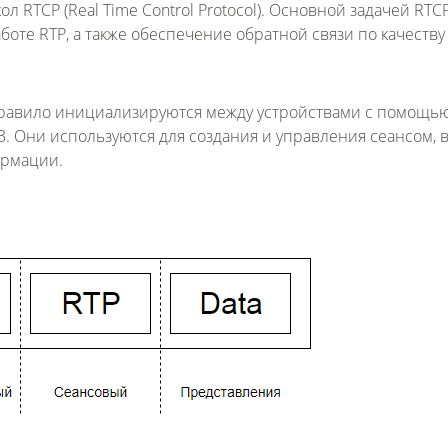
л RTCP (Real Time Control Protocol). Основной задачей RTC
оте RTP, а также обеспечение обратной связи по качеству
 правило инициализируются между устройствами с помощью
Fanvil X3
2 990 р
23. Они используются для создания и управления сеансом, в
ормации.