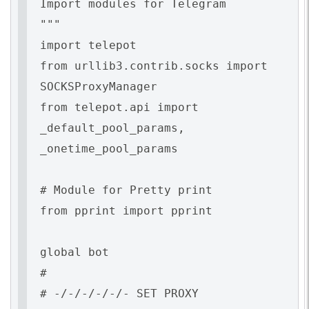
Import modules for Telegram
"""
import telepot
from urllib3.contrib.socks import
SOCKSProxyManager
from telepot.api import
_default_pool_params,
_onetime_pool_params
# Module for Pretty print
from pprint import pprint
global bot
#
# -/-/-/-/-/- SET PROXY