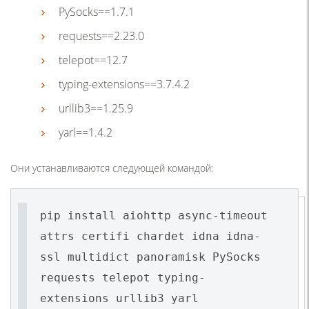
PySocks==1.7.1
requests==2.23.0
telepot==12.7
typing-extensions==3.7.4.2
urllib3==1.25.9
yarl==1.4.2
Они устанавливаются следующей командой:
pip install aiohttp async-timeout
attrs certifi chardet idna idna-
ssl multidict panoramisk PySocks
requests telepot typing-
extensions urllib3 yarl