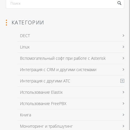
КАТЕГОРИИ
DECT
Linux
Я даю согласие на обработку моих персональных данных для связи
Вспомогательный софт при работе с Asterisk
в соответствии с
Политикой в отношении обработки персональных
данных
и
Политикой конфиденциальности
Интеграция с CRM и другими системами
Интеграция с другими АТС
Я даю согласие на обработку моих персональных данных для связи
Использование Elastix
в соответствии с
Политикой в отношении обработки персональных
данных
и
Политикой конфиденциальности
Использование FreePBX
Книга
Мониторинг и траблшутинг