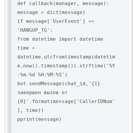
def callback(manager, message):
message = dict(message)
if message['UserEvent'] ==
'HANGUP_TG':
from datetime import datetime
time =
datetime.utcfromtimestamp(datetim
e.now().timestamp()).strftime('%Y
-%m-%d %H:%M:%S')
bot.sendMessage(chat_id,'{1}
завершен вызов от
{0}'.format(message['CallerIDNum'
], time))
pprint(message)