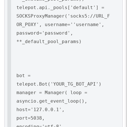
telepot.api._pools['default'] =
SOCKSProxyManager('socks5://URL_F
OR_POXY', username=''username',
password='password',
**_default_pool_params)
bot =
telepot.Bot('YOUR_TG_BOT_API')
manager = Manager( loop =
asyncio.get_event_loop(),
host='127.0.0.1',
port=5038,
encoding='utf-8',