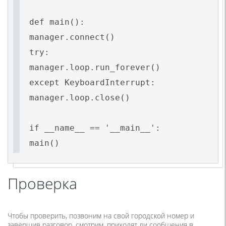
def main():
manager.connect()
try:
manager.loop.run_forever()
except KeyboardInterrupt:
manager.loop.close()
if __name__ == '__main__':
main()
Проверка
Чтобы проверить, позвоним на свой городской номер и
завершив разговор, смотрим. приходят ли сообщения в