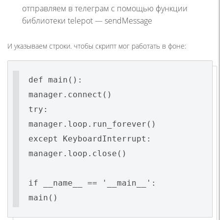
отправляем в телеграм с помощью функции
библиотеки telepot — sendMessage
И указываем строки. чтобы скрипт мог работать в фоне:
def main():
manager.connect()
try:
manager.loop.run_forever()
except KeyboardInterrupt:
manager.loop.close()
if __name__ == '__main__':
main()