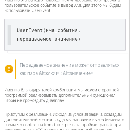
пользовательское событие в вывод AMI. Для этого мы будем
использовать UserEvent.
UserEvent(имя_события,
передаваемое значение)
Передаваемое значение может отправляться
как пара &lt;ключ> : &lt;значение>
Именно благодаря такой комбинации, мы можем сторонней
программой реализовывать дополнительный функционал,
чтобы не громоздить диалплан.
Приступим к реализации. Исходя из условия задачи, создадим
дополнительный контекст, куда мы направим вызов (изменить
параметр context на from-trunk-pre в настройках транка), при
поступлении на АТС и навесим на первичный канал наш