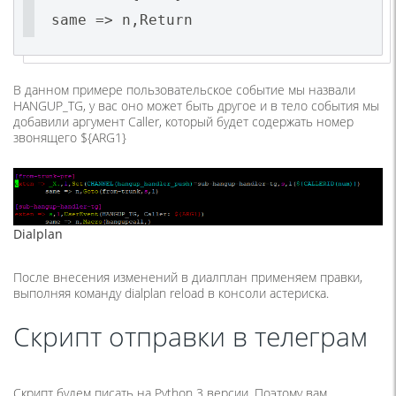
same => n,Return
В данном примере пользовательское событие мы назвали
HANGUP_TG, у вас оно может быть другое и в тело события мы
добавили аргумент Caller, который будет содержать номер
звонящего ${ARG1}
Dialplan
После внесения изменений в диалплан применяем правки,
выполняя команду dialplan reload в консоли астериска.
Скрипт отправки в телеграм
Скрипт будем писать на Python 3 версии. Поэтому вам