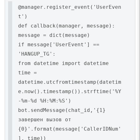
@manager.register_event('UserEven
t')
def callback(manager, message):
message = dict(message)
if message['UserEvent'] ==
'HANGUP_TG':
from datetime import datetime
time =
datetime.utcfromtimestamp(datetim
e.now().timestamp()).strftime('%Y
-%m-%d %H:%M:%S')
bot.sendMessage(chat_id,'{1}
завершен вызов от
{0}'.format(message['CallerIDNum'
], time))