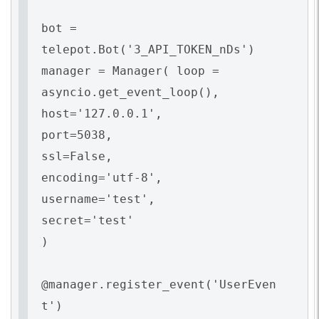
bot =
telepot.Bot('3_API_TOKEN_nDs')
manager = Manager( loop =
asyncio.get_event_loop(),
host='127.0.0.1',
port=5038,
ssl=False,
encoding='utf-8',
username='test',
secret='test'
)
@manager.register_event('UserEven
t')