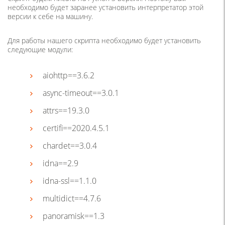
необходимо будет заранее установить интерпретатор этой
версии к себе на машину.
Для работы нашего скрипта необходимо будет установить
следующие модули:
aiohttp==3.6.2
async-timeout==3.0.1
attrs==19.3.0
certifi==2020.4.5.1
chardet==3.0.4
idna==2.9
idna-ssl==1.1.0
multidict==4.7.6
panoramisk==1.3