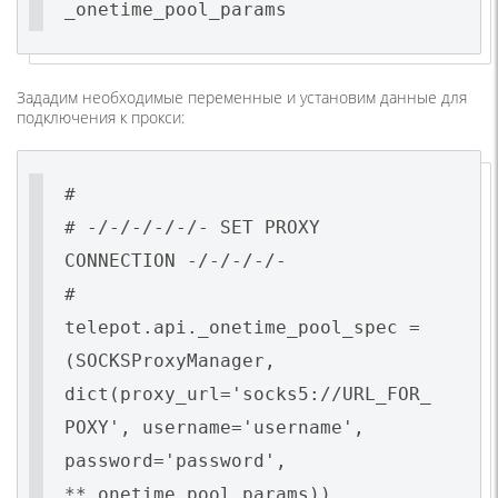
_onetime_pool_params
Зададим необходимые переменные и установим данные для
подключения к прокси:
#
# -/-/-/-/-/- SET PROXY
CONNECTION -/-/-/-/-
#
telepot.api._onetime_pool_spec =
(SOCKSProxyManager,
dict(proxy_url='socks5://URL_FOR_
POXY', username='username',
password='password',
**_onetime_pool_params))