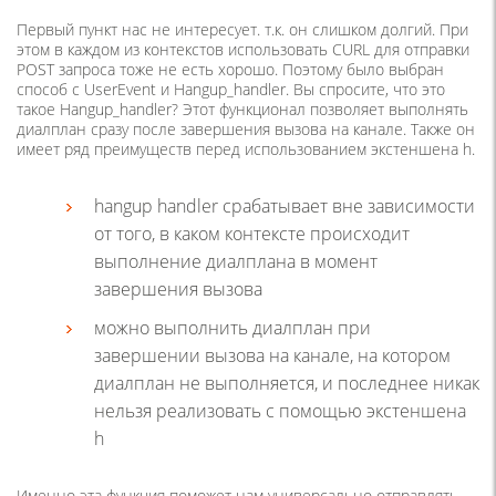
Первый пункт нас не интересует. т.к. он слишком долгий. При
этом в каждом из контекстов использовать CURL для отправки
POST запроса тоже не есть хорошо. Поэтому было выбран
способ с UserEvent и Hangup_handler. Вы спросите, что это
такое Hangup_handler? Этот функционал позволяет выполнять
диалплан сразу после завершения вызова на канале. Также он
имеет ряд преимуществ перед использованием экстеншена h.
hangup handler срабатывает вне зависимости
от того, в каком контексте происходит
выполнение диалплана в момент
завершения вызова
можно выполнить диалплан при
завершении вызова на канале, на котором
диалплан не выполняется, и последнее никак
нельзя реализовать с помощью экстеншена
h
Именно эта функция поможет нам универсально отправлять