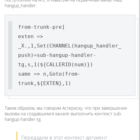
hangup_handler.
from-trunk-pre]
exten =>
_X.,1,Set(CHANNEL(hangup_handler_
push)=sub-hangup-handler-
tg,s,1(${CALLERID(num)})
same => n,Goto(from-
trunk,${EXTEN},1)
Таким образом, мы говорим Астериску, что при завершении
вызова на создавшемся канале выполнить контекст sub-
hangup-handler-tg.
Передадим в этот контекст аргумент