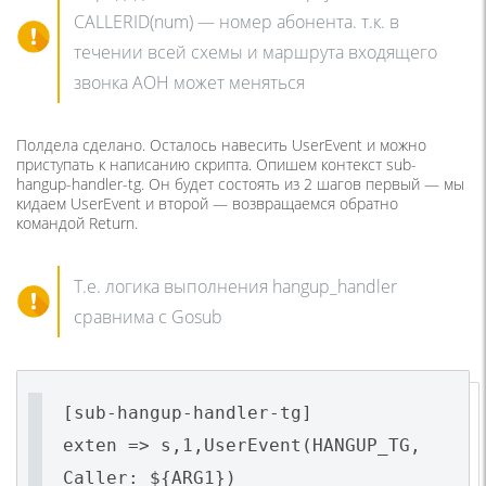
CALLERID(num) — номер абонента. т.к. в
течении всей схемы и маршрута входящего
звонка АОН может меняться
Полдела сделано. Осталось навесить UserEvent и можно
приступать к написанию скрипта. Опишем контекст sub-
hangup-handler-tg. Он будет состоять из 2 шагов первый — мы
кидаем UserEvent и второй — возвращаемся обратно
командой Return.
Т.е. логика выполнения hangup_handler
сравнима с Gosub
[sub-hangup-handler-tg]
exten => s,1,UserEvent(HANGUP_TG,
Caller: ${ARG1})