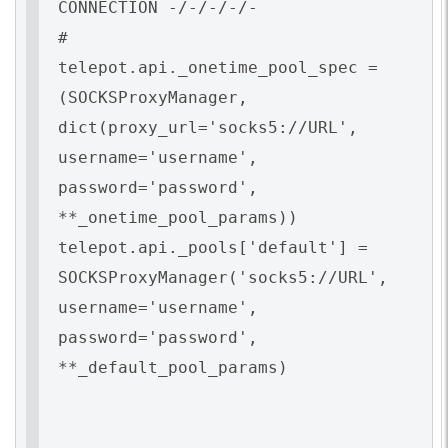
CONNECTION -/-/-/-/-
#
telepot.api._onetime_pool_spec =
(SOCKSProxyManager,
dict(proxy_url='socks5://URL',
username='username',
password='password',
**_onetime_pool_params))
telepot.api._pools['default'] =
SOCKSProxyManager('socks5://URL',
username='username',
password='password',
**_default_pool_params)