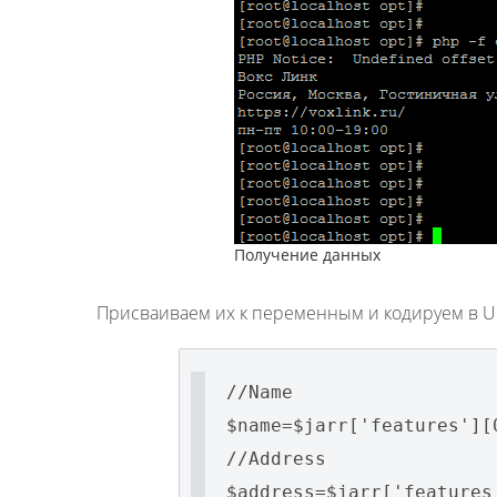
Получение данных
Присваиваем их к переменным и кодируем в U
//Name
$name=$jarr['features'][
//Address
$address=$jarr['features