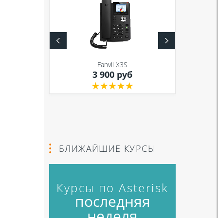
S
Fanvil X3S
уб
3 900 руб
БЛИЖАЙШИЕ КУРСЫ
Курсы по Asterisk
последняя
неделя