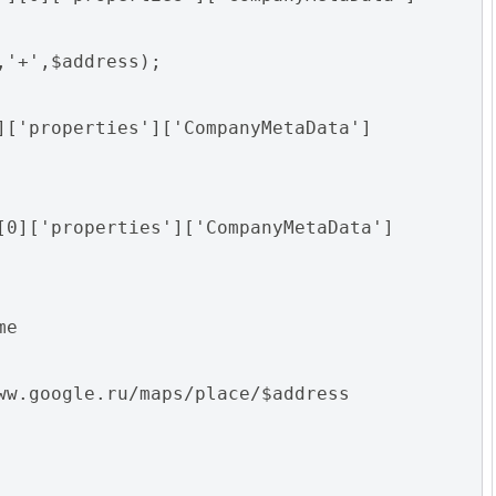
,'+',$address);
]['properties']['CompanyMetaData']
[0]['properties']['CompanyMetaData']
me
ww.google.ru/maps/place/$address