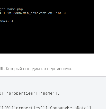
RL. Который выводим как переменную.
0]['properties']['name'];
'][0]['properties']['CompanyMetaData']