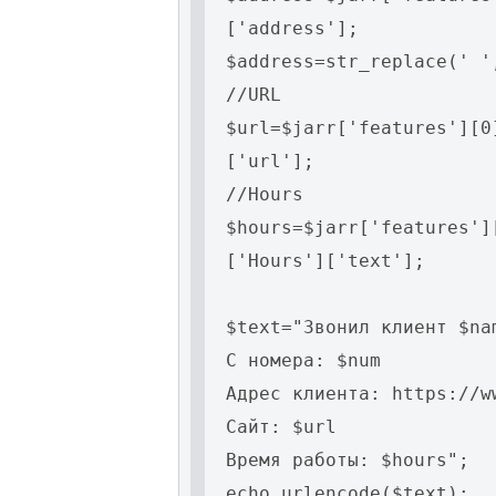
['address'];
$address=str_replace(' '
//URL
$url=$jarr['features'][0
['url'];
//Hours
$hours=$jarr['features']
['Hours']['text'];
$text="Звонил клиент $na
С номера: $num
Адрес клиента: https://w
Сайт: $url
Время работы: $hours";
echo urlencode($text);