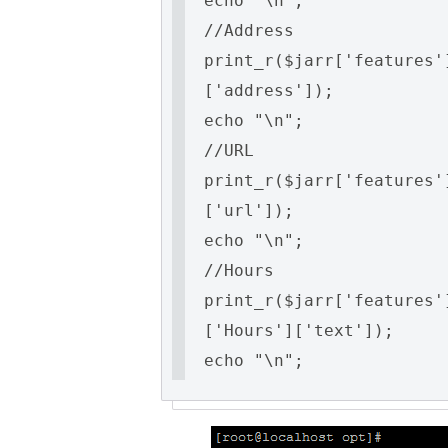
echo "\n";
//Address
print_r($jarr['features'
['address']);
echo "\n";
//URL
print_r($jarr['features'
['url']);
echo "\n";
//Hours
print_r($jarr['features'
['Hours']['text']);
echo "\n";