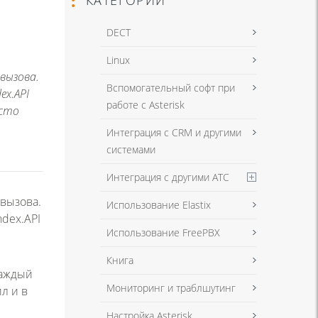
DECT
Linux
вызова.
Вспомогательный софт при
ex.API
работе с Asterisk
асто
Интеграция с CRM и другими
системами
Интеграция с другими АТС
 вызова.
Использование Elastix
dex.API
Использование FreePBX
Книга
каждый
Мониторинг и траблшутинг
л и в
Настройка Asterisk