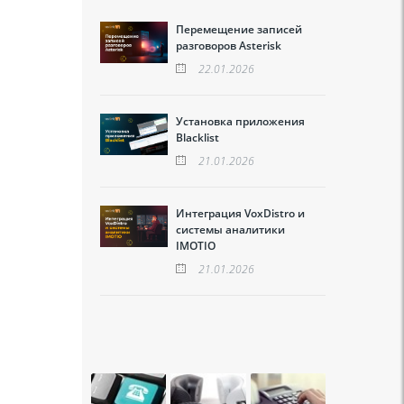
Перемещение записей
разговоров Asterisk
22.01.2026
Установка приложения
Blacklist
21.01.2026
Интеграция VoxDistro и
системы аналитики
IMOTIO
21.01.2026