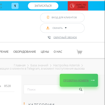
во
КУРС ПО
1
ЗАПИСАТЬСЯ
ст
ZABBIX
Zabbix:
монитор
ВХОД ДЛЯ КЛИЕНТОВ
Asterisk и
VoIP
с 7
сентябр
СКАЧАТЬ
по 11
сентябр
ОБРАТНЫЙ ЗВОНОК
Количество
свободных
мест
8
РЕНИЕ
ОБОРУДОВАНИЕ
ЦЕНЫ
О НАС
ЗАПИСАТЬС
Главная
База знаний
Настройка Asterisk
ации о клиенте в Telegram, в момент поступления вызова
ПРОВЕРКА НОМЕРА
8528
КАТЕГОРИИ