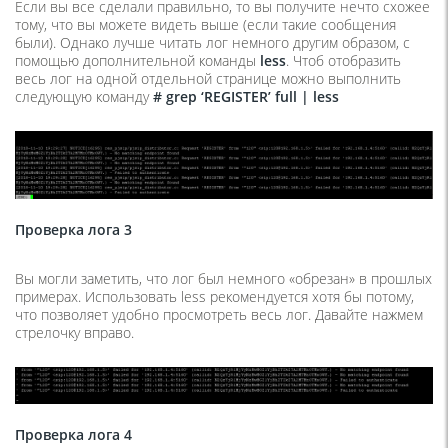
Если вы все сделали правильно, то вы получите нечто схожее
тому, что вы можете видеть выше (если такие сообщения
были). Однако лучше читать лог немного другим образом, с
помощью дополнительной команды
less
. Чтоб отобразить
весь лог на одной отдельной странице можно выполнить
следующую команду
#
grep
‘REGISTER’
full
|
less
Проверка лога 3
Вы могли заметить, что лог был немного «обрезан» в прошлых
примерах. Использовать less рекомендуется хотя бы потому,
что позволяет удобно просмотреть весь лог. Давайте нажмем
стрелочку вправо.
Проверка лога 4