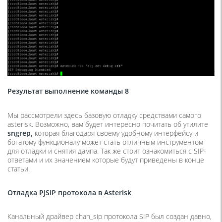
Результат выполнение команды 8
Мы рассмотрели здесь базовую отладку средствами самого
asterisk. Возможно, вам будет интересно почитать об утилите
sngrep,
которая благодаря своему удобному интерфейсу и
богатому функционалу может стать отличным инструментом
для отладки и снятия дампа. Так же стоит ознакомиться с SIP-
ответами и их значением которые будут приведены в конце
статьи.
Отладка
PJSIP
протокола в
Asterisk
Канальный драйвер chan_sip протокола SIP был создан давно,