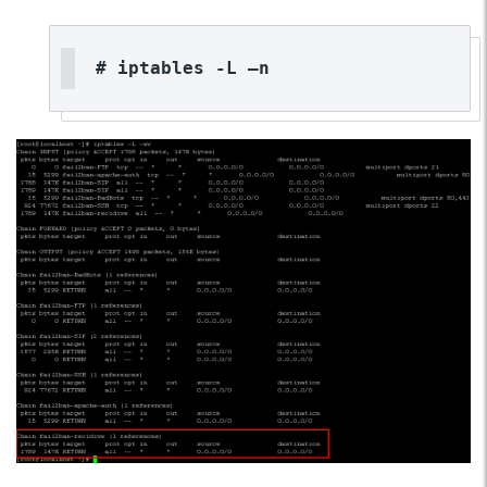
# iptables -L –n