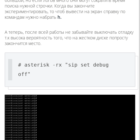
большой, но если логов много они могут сократить время
поиска нужной строчки. Когда вы закончите
экспериментировать, то чтоб вывести на экран справку по
командам нужно набрать
h
.
А теперь, после всей работы не забывайте выключать отладку
т.к высока вероятность того, что на жестком диске попросту
закончится место.
# asterisk -rx "sip set debug
off"