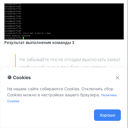
Результат выполнения команды 3
Не забывайте после отладки выключать захват
сообщений, иначе при большом потоке
звонков может закончиться место на жестком
🍪 Cookies
диске, что в свою очередь приведет к
На нашем сайте собираются Cookies. Отключить сбор
неполадкам.
Cookies можно в настройках вашего браузера.
Политика
Cookies
Просмотр:
Хорошо
И так, вы включили запись, прошло какое-то время,
пользователи совершали звонки, подключали аппараты и.т.д и