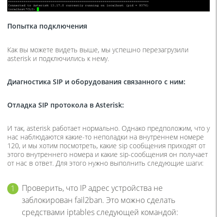
Попытка подключения
Как вы можете видеть выше, мы успешно перезагрузили
asterisk и подключились к нему.
Диагностика SIP и оборудования связанного с ним:
Отладка
SIP
протокола в
Asterisk
:
И так, asterisk работает нормально. Однако предположим, что у
нас наблюдаются какие-то неполадки на внутреннем номере
120, и мы хотим посмотреть, какие sip сообщения приходят от
этого внутреннего номера и какие sip-сообщения он получает
от нас в ответ. Для этого нужно выполнить следующие шаги:
Проверить, что IP адрес устройства не
заблокирован fail2ban. Это можно сделать
средствами iptables следующей командой: