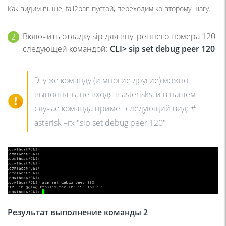
Как видим выше, fail2ban пустой, переходим ко второму шагу.
Включить отладку sip для внутреннего номера 120
следующей командой:
CLI
>
sip
set
debug
peer
120
Эту же команду (и многие другие) можно
выполнять, не входя в asterisks, и в нашем
случае команда примет следующий вид: #
asterisk –rx "sip set debug peer 120"
Результат выполнение команды 2