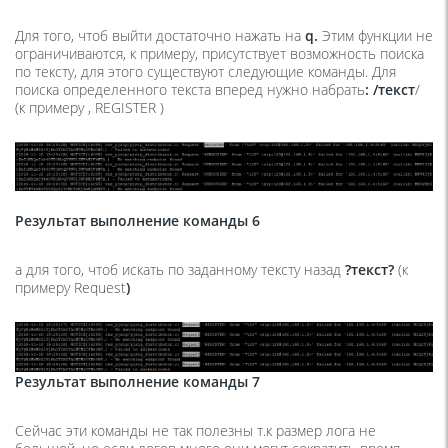
Для того, чтоб выйти достаточно нажать на
q
.
Этим функции не
ограничиваются, к примеру, присутствует возможность поиска
по тексту, для этого существуют следующие команды. Для
поиска определенного текста вперед нужно набрать
:
/текст
/
(к примеру , REGISTER )
Результат выполнение команды 6
а для того, чтоб искать по заданному тексту назад
?текст?
(к
примеру Request
)
Результат выполнение команды 7
Сейчас эти команды не так полезны т.к размер лога не