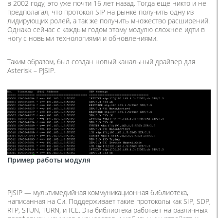
в 2002 году, это уже почти 16 лет назад. Тогда еще никто и не
предполагал, что протокол SIP на рынке получить одну из
лидирующих ролей, а так же получить множество расширений.
Однако сейчас с каждым годом этому модулю сложнее идти в
ногу с новыми технологиями и обновлениями.
Таким образом, был создан новый канальный драйвер для
Asterisk – PJSIP.
Пример работы модуля
PJSIP — мультимедийная коммуникационная библиотека,
написанная на Си. Поддерживает такие протоколы как SIP, SDP,
RTP, STUN, TURN, и ICE. Эта библиотека работает на различных