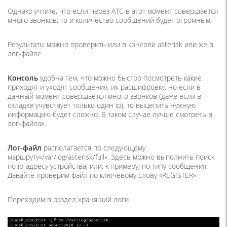
Однако учтите, что если через АТС в этот момент совершается
много звонков, то и количество сообщений будет огромным.
Результаты можно проверить или в консоли asterisk или же в
лог-файле.
Консоль
удобна тем, что можно быстро посмотреть какие
приходят и уходят сообщения, их расшифровку, но если в
данный момент совершается много звонков (даже если в
отладке учувствует только один ip), то выцепить нужную
информацию будет сложно. В таком случае лучше смотреть в
лог-файлах.
Лог-файл
располагается по следующему
маршруту«/var/log/asterisk/full». Здесь можно выполнить поиск
по ip-адресу устройства, или, к примеру, по типу сообщения.
Давайте проверим файл по ключевому слову «REGISTER»
Переходим в раздел хранящий логи