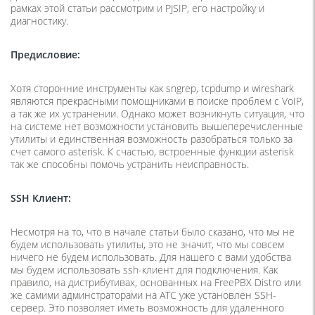
рамках этой статьи рассмотрим и PJSIP, его настройку и
диагностику.
Предисловие:
Хотя сторонние инструменты как sngrep, tcpdump и wireshark
являются прекрасными помощниками в поиске проблем с VoIP,
а так же их устранении. Однако может возникнуть ситуация, что
на системе нет возможности установить вышеперечисленные
утилиты и единственная возможность разобраться только за
счет самого asterisk. К счастью, встроенные функции asterisk
так же способны помочь устранить неисправность.
SSH
Клиент:
Несмотря на то, что в начале статьи было сказано, что мы не
будем использовать утилиты, это не значит, что мы совсем
ничего не будем использовать. Для нашего с вами удобства
мы будем использовать ssh-клиент для подключения. Как
правило, на дистрибутивах, основанных на FreePBX Distro или
же самими админстраторами на АТС уже установлен SSH-
сервер. Это позволяет иметь возможность для удаленного