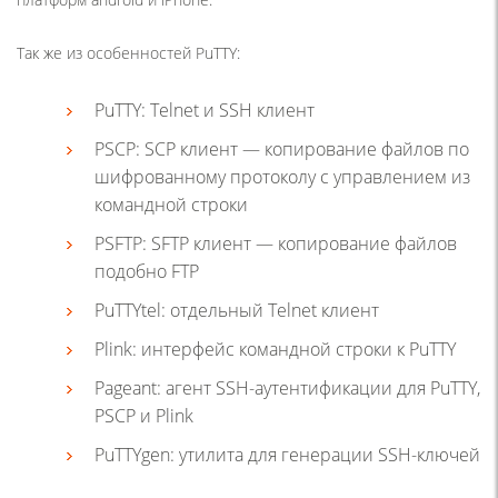
Так же из особенностей PuTTY:
PuTTY: Telnet и SSH клиент
PSCP: SCP клиент — копирование файлов по
шифрованному протоколу с управлением из
командной строки
PSFTP: SFTP клиент — копирование файлов
подобно FTP
PuTTYtel: отдельный Telnet клиент
Plink: интерфейс командной строки к PuTTY
Pageant: агент SSH-аутентификации для PuTTY,
PSCP и Plink
PuTTYgen: утилита для генерации SSH-ключей