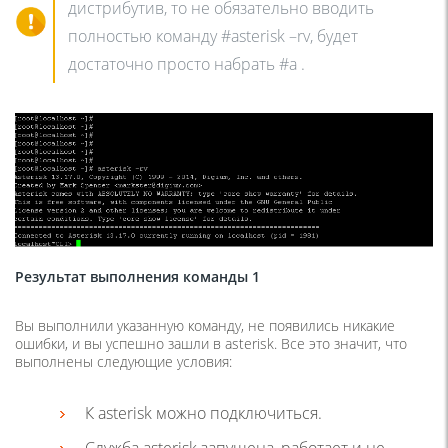
дистрибутив, то не обязательно вводить
полностью команду #asterisk –rv, будет
достаточно просто набрать #a .
Результат выполнения команды 1
Вы выполнили указанную команду, не появились никакие
ошибки, и вы успешно зашли в asterisk. Все это значит, что
выполнены следующие условия:
К asterisk можно подключиться.
Служба asterisk запущена, работает и не