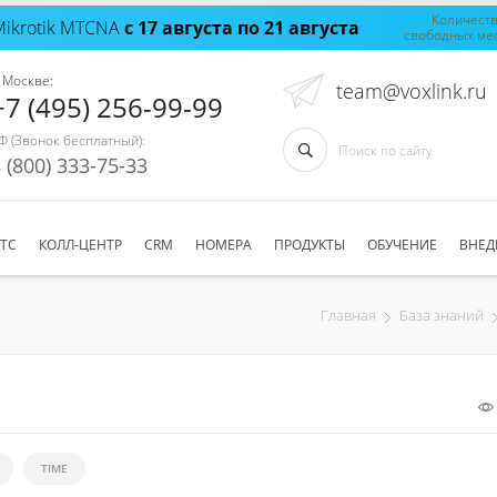
Количест
Mikrotik MTCNA
с 17 августа по 21 августа
свободных ме
 Москве:
team@voxlink.ru
+7 (495) 256-99-99
Ф (Звонок бесплатный):
 (800) 333-75-33
АТС
КОЛЛ-ЦЕНТР
CRM
НОМЕРА
ПРОДУКТЫ
ОБУЧЕНИЕ
ВНЕД
Главная
База знаний
TIME