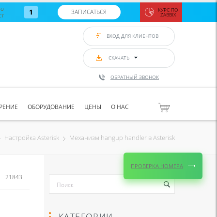
во
КУРС ПО
1
ЗАПИСАТЬСЯ
ст
ZABBIX
Zabbix:
монитор
ВХОД ДЛЯ КЛИЕНТОВ
Asterisk и
VoIP
с 7
сентябр
СКАЧАТЬ
по 11
сентябр
ОБРАТНЫЙ ЗВОНОК
Количество
свободных
мест
8
РЕНИЕ
ОБОРУДОВАНИЕ
ЦЕНЫ
О НАС
ЗАПИСАТЬС
Механизм hangup handler в Asterisk
Настройка Asterisk
ПРОВЕРКА НОМЕРА
21843
КАТЕГОРИИ