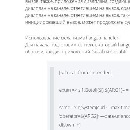
вызов, также, приложения диалплана, создающи
диалплан на канале, ответившем на вызов, сра
диалплан на канале, ответившем на вызов, такж
инициировавший вызов, может продолжать суще
Использование механизма hangup handler:
Для начала подготовим контекст, который hangu
образом, как для приложений Gosub и GosubIf:
[sub-call-from-cid-ended]
exten => s,1,GotoIf($[«${ARG1}» =
same => n,System(curl —max-time
‘operator=${ARG2}’ —data-urlenco
disown -h)