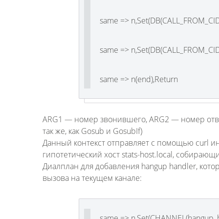
same => n,Set(DB(CALL_FROM_CI
same => n,Set(DB(CALL_FROM_CI
same => n(end),Return
ARG1 — номер звонившего, ARG2 — номер отве
так же, как Gosub и GosubIf)
Данный контекст отправляет с помощью curl 
гипотетический хост stats-host.local, собирающ
Диалплан для добавления hangup handler, кото
вызова на текущем канале:
same => n,Set(CHANNEL(hangup_ha