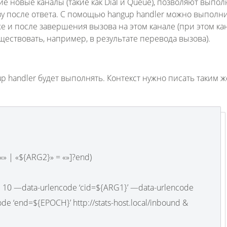
е новые каналы (такие как Dial и Queue), позволяют выпол
зу после ответа. С помощью hangup handler можно выполн
е и после завершения вызова на этом канале (при этом кан
ствовать, например, в результате перевода вызова).
p handler будет выполнять. Контекст нужно писать таким ж
 «» | «${ARG2}» = «»]?end)
 10 —data-urlencode ‘cid=${ARG1}’ —data-urlencode
de ‘end=${EPOCH}’ http://stats-host.local/inbound &