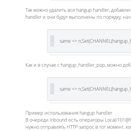
Так можно удалить все hangup handler, добавл
handler и они будут выполнены по порядку, на
same => n,Set(CHANNEL(hangup_h
Как и в случае с hangup_handler_pop, можно до
same => n,Set(CHANNEL(hangup_ha
Пример использования hangup handler
В очереди inbound есть операторы Local/101@fro
нужно отправлять HTTP-запрос в тот момент, ко