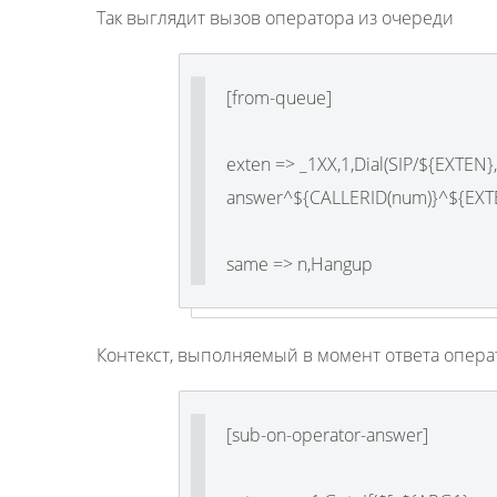
Так выглядит вызов оператора из очереди
[from-queue]
exten => _1XX,1,Dial(SIP/${EXTEN}
answer^${CALLERID(num)}^${EXTE
same => n,Hangup
Контекст, выполняемый в момент ответа опера
[sub-on-operator-answer]