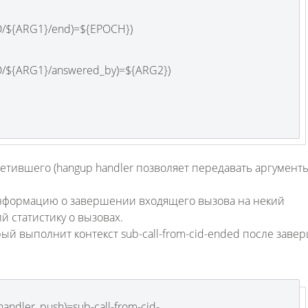
D/${ARG1}/end)=${EPOCH})
D/${ARG1}/answered_by)=${ARG2})
Fanvil X3
2 990 р
тившего (hangup handler позволяет передавать аргумент
информацию о завершении входящего вызова на некий
ий статистику о вызовах.
рый выполнит контекст sub-call-from-cid-ended после заве
ndler_push)=sub-call-from-cid-