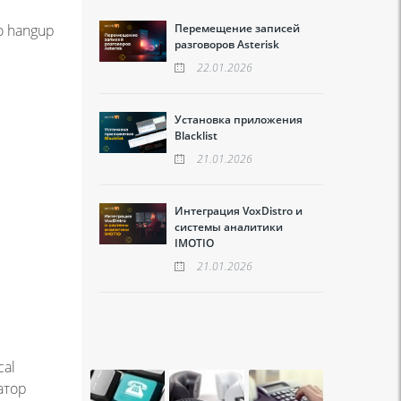
Перемещение записей
о hangup
разговоров Asterisk
22.01.2026
Установка приложения
Blacklist
21.01.2026
Интеграция VoxDistro и
системы аналитики
IMOTIO
21.01.2026
cal
атор