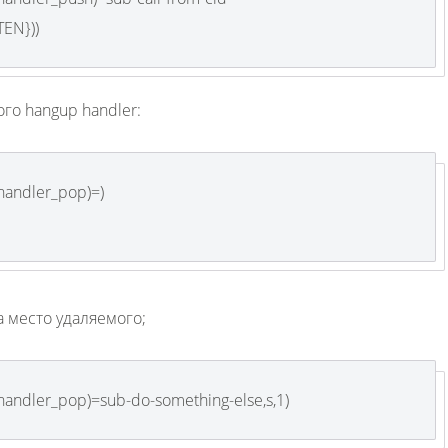
TEN}))
го hangup handler:
andler_pop)=)
а место удаляемого;
ndler_pop)=sub-do-something-else,s,1)