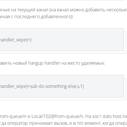
енные на текущий канал (на канал можно добавить нескольк
чиная с последнего добавленного):
andler_wipe)=)
бавить новый hangup handler на место удаляемых:
ndler_wipe)=sub-do-something-else,s,1)
m-queue/n и Local/102@from-queue/n. На хост stats-host.lo
гда оператор принимает вызов, и в тот момент, когда опер