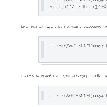
ended,s,1(${CALLERID(num)},${EX
Диалплан для удаления последнего добавленно
same => n,Set(CHANNEL(hangup_h
Также можно добавить другой hangup handler н
same => n,Set(CHANNEL(hangup_ha