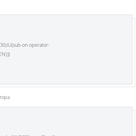
,30,tU(sub-on-operator-
N}))
тора