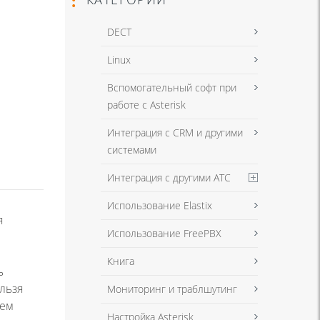
DECT
Linux
Вспомогательный софт при
работе с Asterisk
Интеграция с CRM и другими
системами
Интеграция с другими АТС
Использование Elastix
я
Использование FreePBX
Книга
ь
льзя
Мониторинг и траблшутинг
шем
Настройка Asterisk