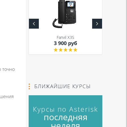
S
Fanvil X3S
уб
3 900 руб
ы точно
БЛИЖАЙШИЕ КУРСЫ
ршения
Курсы по Asterisk
последняя
неделя