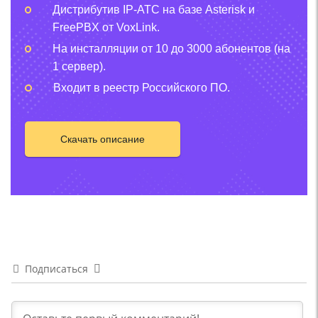
Дистрибутив IP-АТС на базе Asterisk и
FreePBX от VoxLink.
На инсталляции от 10 до 3000 абонентов (на
1 сервер).
Входит в реестр Российского ПО.
Скачать описание
Подписаться