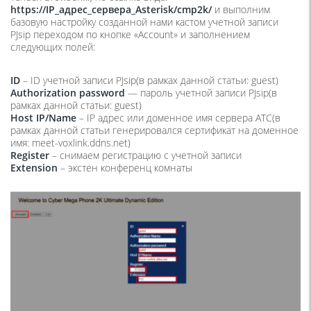
https://IP_адрес_сервера_Asterisk/cmp2k/
и выполним
базовую настройку созданной нами кастом учетной записи
PJsip переходом по кнопке
«Account»
и заполнением
следующих полей:
ID
– ID учетной записи PJsip(в рамках данной статьи: guest)
Authorization password
— пароль учетной записи PJsip(в
рамках данной статьи: guest)
Host IP/Name
– IP адрес или доменное имя сервера АТС(в
рамках данной статьи генерировался сертификат на доменное
имя: meet-voxlink.ddns.net)
Register
– снимаем регистрацию с учетной записи
Extension
– экстен конференц комнаты