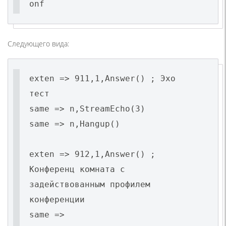
onf
Следующего вида:
exten => 911,1,Answer() ; Эхо
тест
same => n,StreamEcho(3)
same => n,Hangup()
exten => 912,1,Answer() ;
Конференц комната с
задействованным профилем
конференции
same =>