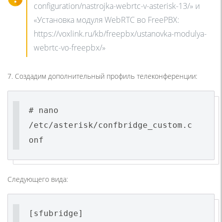
configuration/nastrojka-webrtc-v-asterisk-13/» и
«Установка модуля WebRTC во FreePBX:
https://voxlink.ru/kb/freepbx/ustanovka-modulya-
webrtc-vo-freepbx/»
7. Создадим дополнительный профиль телеконференции:
# nano
/etc/asterisk/confbridge_custom.c
onf
Следующего вида:
[sfubridge]