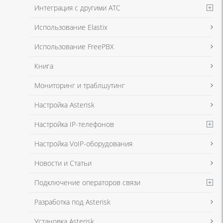
Интеграция с другими АТС
Я даю согласие на обработку моих персональных данных для связи
Использование Elastix
в соответствии с
Политикой в отношении обработки персональных
данных
и
Политикой конфиденциальности
Использование FreePBX
Книга
Мониторинг и траблшутинг
Настройка Asterisk
Настройка IP-телефонов
Настройка VoIP-оборудования
Новости и Статьи
Подключение операторов связи
Разработка под Asterisk
Установка Asterisk