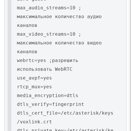
max_audio_streams=10 ;
максимальное количество аудио
каналов
max_video_streams=10 ;
максимальное количество видео
каналов
webrtc=yes ;разрешить
использовать WebRTC
use_avpf=yes
rtcp_mux=yes
media_encryption=dtls
dtls_verify=fingerprint
dtls_cert_file=/etc/asterisk/keys
/voxlink.crt
dtls_private_key=/etc/asterisk/ke