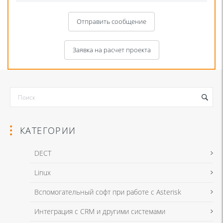
Отправить сообщение
Заявка на расчет проекта
КАТЕГОРИИ
DECT
Linux
Я даю согласие на обработку моих персональных данных для связи
Вспомогательный софт при работе с Asterisk
в соответствии с
Политикой в отношении обработки персональных
данных
и
Политикой конфиденциальности
Интеграция с CRM и другими системами