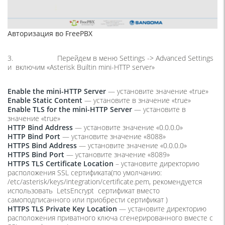
Авторизация во FreePBX
3. Перейдем в меню
Settings -> Advanced Settings
и включим «
Asterisk Builtin mini-HTTP server
»
Enable the mini-HTTP Server
— установите значение «true»
Enable Static Content
— установите в значение «true»
Enable TLS for the mini-HTTP Server
— установите в
значение «true»
HTTP Bind Address
— установите значение «0.0.0.0»
HTTP Bind Port
— установите значение «8088»
HTTPS Bind Address
— установите значение «0.0.0.0»
HTTPS Bind Port
— установите значение «8089»
HTTPS TLS Certificate Location
– установите директорию
расположения SSL сертификата(по умолчанию:
/etc/asterisk/keys/integration/certificate.pem, рекомендуется
использовать LetsEncrypt сертификат вместо
самоподписанного или приобрести сертификат )
HTTPS TLS Private Key Location
— установите директорию
расположения приватного ключа сгенерированного вместе с