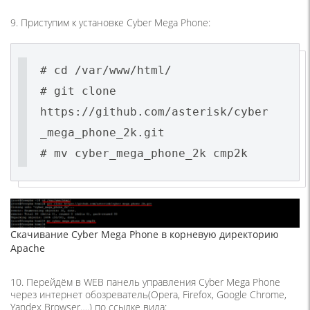
9. Приступим к установке Cyber Mega Phone:
# cd /var/www/html/
# git clone
https://github.com/asterisk/cyber
_mega_phone_2k.git
# mv cyber_mega_phone_2k cmp2k
Скачивание Cyber Mega Phone в корневую директорию
Apache
10. Перейдём в WEB панель управления Cyber Mega Phone
через интернет обозреватель(Opera, Firefox, Google Chrome,
Yandex Browser….) по ссылке вида: