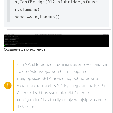
n,ConfBridge(912,sfubridge,sfuuse
r,sfumenu)
same => n,Hangup()
Создание двух экстенов
<em>P.S.Не менее важным моментом является
то что Asterisk должен быть собран с
поддержкой SRTP. Более подробно можно
узнать изстатьи «TLS SRTP для драйвера PJSIP в
Asterisk 15: https://voxlink.ru/kb/asterisk-
configuration/tls-srtp-dlya-drajvera-pjsip-v-asterisk-
15/»</em>