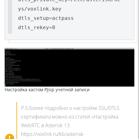
ys/voxlink.key
dtls_setup=actpass
dtls_rekey=0
Настройка кастом PJsip учетной записи
P.S.Более подробно о настройке SSL/DTLS
сертификата можно из статей «Настройка
WebRTC в Asterisk 13:
https://voxlink.ru/kb/asterisk-