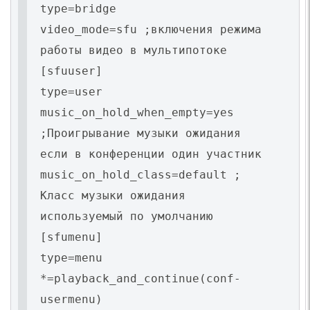
type=bridge
video_mode=sfu ;включения режима
работы видео в мультипотоке
[sfuuser]
type=user
music_on_hold_when_empty=yes
;Проигрывание музыки ожидания
если в конференции один участник
music_on_hold_class=default ;
Класс музыки ожидания
используемый по умолчанию
[sfumenu]
type=menu
*=playback_and_continue(conf-
usermenu)