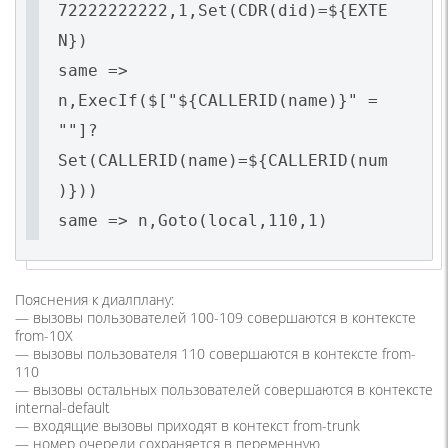
72222222222,1,Set(CDR(did)=${EXTE
N})
same =>
n,ExecIf($["${CALLERID(name)}" =
""]?
Set(CALLERID(name)=${CALLERID(num
)}))
same => n,Goto(local,110,1)
Пояснения к диалплану:
— вызовы пользователей 100-109 совершаются в контексте
from-10X
— вызовы пользователя 110 совершаются в контексте from-
110
— вызовы остальных пользователей совершаются в контексте
internal-default
— входящие вызовы приходят в контекст from-trunk
— номер очереди сохраняется в переменную