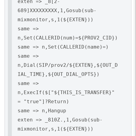
exten => _8[2-
689]XXXXXXXXX,1,Gosub(sub-
mixmonitor,s,1(${EXTEN}))
same =>
n,Set(CALLERID(num)=${PROV2_CID})
same => n,Set(CALLERID(name)=)
same =>
n,Dial(SIP/prov2/${EXTEN},${OUT_D
IAL_TIME},${OUT_DIAL_OPTS})
same =>
n,ExecIf($["${THIS_IS_TRANSFER}"
= "true"]?Return)
same => n,Hangup
exten => _810Z.,1,Gosub(sub-
mixmonitor,s,1(${EXTEN}))