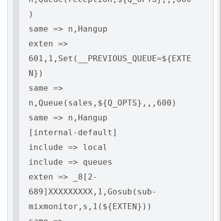
)
same => n,Hangup
exten =>
601,1,Set(__PREVIOUS_QUEUE=${EXTE
N})
same =>
n,Queue(sales,${Q_OPTS},,,600)
same => n,Hangup
[internal-default]
include => local
include => queues
exten => _8[2-
689]XXXXXXXXX,1,Gosub(sub-
mixmonitor,s,1(${EXTEN}))