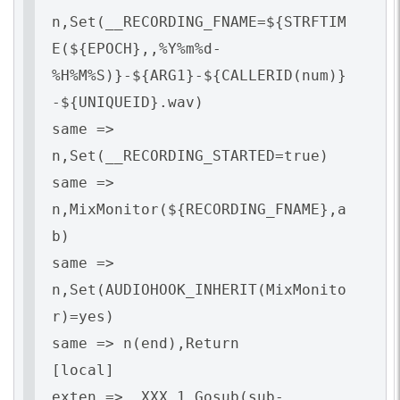
n,Set(__RECORDING_FNAME=${STRFTIM
E(${EPOCH},,%Y%m%d-
%H%M%S)}-${ARG1}-${CALLERID(num)}
-${UNIQUEID}.wav)
same =>
n,Set(__RECORDING_STARTED=true)
same =>
n,MixMonitor(${RECORDING_FNAME},a
b)
same =>
n,Set(AUDIOHOOK_INHERIT(MixMonito
r)=yes)
same => n(end),Return
[local]
exten => _XXX,1,Gosub(sub-