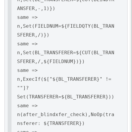
ANSFER,-,1)})
same =>
n,Set(FIELDNUM=${FIELDQTY(BL_TRAN
SFERER,/)})
same =>
n,Set(BL_TRANSFERER=${CUT(BL_TRAN
SFERER,/,${FIELDNUM})})
same =>
n,ExecIf($["${BL_TRANSFERER}" !=
""]?
Set(TRANSFERER=${BL_TRANSFERER}))
same =>
n(after_blindxfer_check),NoOp(tra
nsferer: ${TRANSFERER})