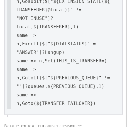
n,GosubIf($["${EXTENSION_STATE(${
TRANSFERER}@local)}" !=
"NOT_INUSE"]?
local,${TRANSFERER},1)
same =>
n,ExecIf($["${DIALSTATUS}" =
"ANSWER"]?Hangup)
same => n,Set(THIS_IS_TRANSFER=)
same =>
n,GotoIf($["${PREVIOUS_QUEUE}" !=
""]?queues,${PREVIOUS_QUEUE},1)
same =>
n,Goto(${TRANSFER_FAILOVER})
Вкратце, контекст выполняет следующее: