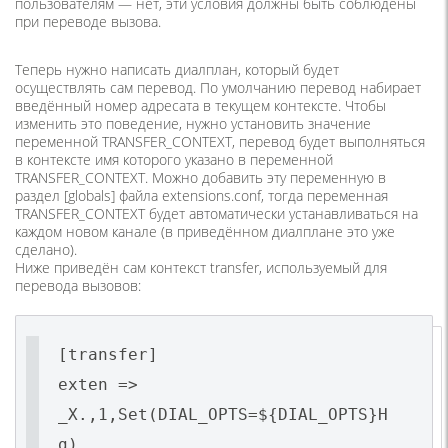
пользователям — нет, эти условия должны быть соблюдены
при переводе вызова.
Теперь нужно написать диалплан, который будет
осуществлять сам перевод. По умолчанию перевод набирает
введённый номер адресата в текущем контексте. Чтобы
изменить это поведение, нужно установить значение
переменной TRANSFER_CONTEXT, перевод будет выполняться
в контексте имя которого указано в переменной
TRANSFER_CONTEXT. Можно добавить эту переменную в
раздел [globals] файла extensions.conf, тогда переменная
TRANSFER_CONTEXT будет автоматически устанавливаться на
каждом новом канале (в приведённом диалплане это уже
сделано).
Ниже приведён сам контекст transfer, используемый для
перевода вызовов:
[transfer]
exten =>
_X.,1,Set(DIAL_OPTS=${DIAL_OPTS}H
g)