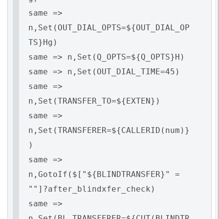
same =>
n,Set(OUT_DIAL_OPTS=${OUT_DIAL_OP
TS}Hg)
same => n,Set(Q_OPTS=${Q_OPTS}H)
same => n,Set(OUT_DIAL_TIME=45)
same =>
n,Set(TRANSFER_TO=${EXTEN})
same =>
n,Set(TRANSFERER=${CALLERID(num)}
)
same =>
n,GotoIf($["${BLINDTRANSFER}" =
""]?after_blindxfer_check)
same =>
n,Set(BL_TRANSFERER=${CUT(BLINDTR