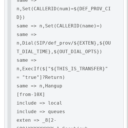
same =>
n,Set(CALLERID(num)=${DEF_PROV_CI
D})
same => n,Set(CALLERID(name)=)
same =>
n,Dial(SIP/def_prov/${EXTEN},${OU
T_DIAL_TIME},${OUT_DIAL_OPTS})
same =>
n,ExecIf($["${THIS_IS_TRANSFER}"
= "true"]?Return)
same => n,Hangup
[from-10X]
include => local
include => queues
exten => _8[2-