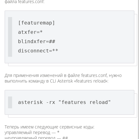
файла features.conf:
[featuremap]
atxfer=*
blindxfer=##
disconnect=**
Для применения изменений в файле features.conf, нужно
выполнить команду в CLI Asterisk «features reload»:
asterisk -rx "features reload"
Теперь имеем следующие сервисные коды:
управляемый перевод — *
неуправляемый перевод — ##