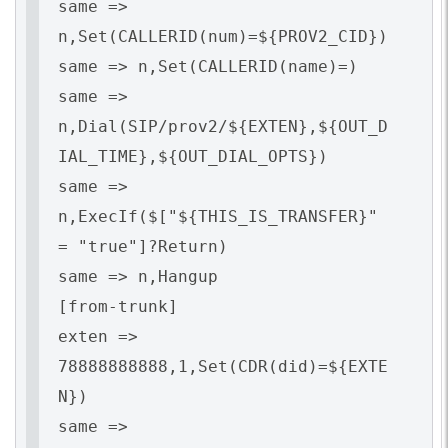
same =>
n,Set(CALLERID(num)=${PROV2_CID})
same => n,Set(CALLERID(name)=)
same =>
n,Dial(SIP/prov2/${EXTEN},${OUT_D
IAL_TIME},${OUT_DIAL_OPTS})
same =>
n,ExecIf($["${THIS_IS_TRANSFER}"
= "true"]?Return)
same => n,Hangup
[from-trunk]
exten =>
78888888888,1,Set(CDR(did)=${EXTE
N})
same =>