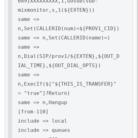
689]XXXXXXXXX,1,Gosub(sub-
mixmonitor,s,1(${EXTEN}))
same =>
n,Set(CALLERID(num)=${PROV1_CID})
same => n,Set(CALLERID(name)=)
same =>
n,Dial(SIP/prov1/${EXTEN},${OUT_D
IAL_TIME},${OUT_DIAL_OPTS})
same =>
n,ExecIf($["${THIS_IS_TRANSFER}"
= "true"]?Return)
same => n,Hangup
[from-110]
include => local
include => queues