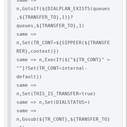
same =>
n,GotoIf(${DIALPLAN_EXISTS(queues
,${TRANSFER_TO},1)}?
queues,${TRANSFER_TO},1)
same =>
n,Set(TR_CONT=${SIPPEER(${TRANSFE
RER},context)})
same => n,ExecIf($["${TR_CONT}" =
""]?Set(TR_CONT=internal-
default))
same =>
n,Set(THIS_IS_TRANSFER=true)
same => n,Set(DIALSTATUS=)
same =>
n,Gosub(${TR_CONT},${TRANSFER_TO}