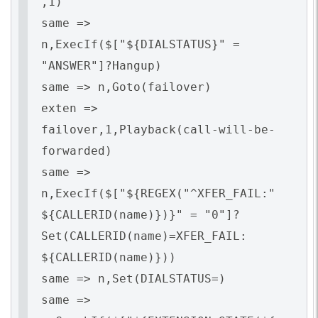
,1)
same =>
n,ExecIf($["${DIALSTATUS}" =
"ANSWER"]?Hangup)
same => n,Goto(failover)
exten =>
failover,1,Playback(call-will-be-
forwarded)
same =>
n,ExecIf($["${REGEX("^XFER_FAIL:"
${CALLERID(name)})}" = "0"]?
Set(CALLERID(name)=XFER_FAIL:
${CALLERID(name)}))
same => n,Set(DIALSTATUS=)
same =>