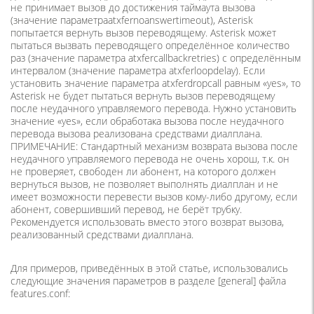
не принимает вызов до достижения таймаута вызова
(значение параметраatxfernoanswertimeout), Asterisk
попытается вернуть вызов переводящему. Asterisk может
пытаться вызвать переводящего определённое количество
раз (значение параметра atxfercallbackretries) с определённым
интервалом (значение параметра atxferloopdelay). Если
установить значение параметра atxferdropcall равным «yes», то
Asterisk не будет пытаться вернуть вызов переводящему
после неудачного управляемого перевода. Нужно установить
значение «yes», если обработака вызова после неудачного
перевода вызова реализована средствами диалплана.
ПРИМЕЧАНИЕ: Стандартный механизм возврата вызова после
неудачного управляемого перевода не очень хорош, т.к. он
не проверяет, свободен ли абонент, на которого должен
вернуться вызов, не позволяет выполнять диалплан и не
имеет возможности перевести вызов кому-либо другому, если
абонент, совершивший перевод, не берёт трубку.
Рекомендуется использовать вместо этого возврат вызова,
реализованный средствами диалплана.
Для примеров, приведённых в этой статье, использовались
следующие значения параметров в разделе [general] файла
features.conf: