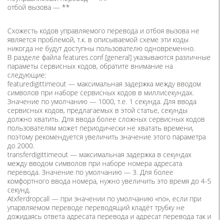
отбой вызова — **
Схожесть кодов управляемого перевода и отбоя вызова не
является проблемой, т.к. в описываемой схеме эти коды
никогда не будут доступны пользователю одновременно.
В разделе файла features.conf [general] указываются различные
параметы сервисных кодов, обратите внимание на
следующие:
featuredigittimeout — максимальная задержка между вводом
символов при наборе сервисных кодов в миллисекундах.
Значение по умолчанию — 1000, т.е. 1 секунда. Для ввода
сервисных кодов, предлагаемых в этой статье, секунды
должно хватить. Для ввода более сложных сервисных кодов
пользователям может периодически не хватать времени,
поэтому рекомендуется увеличить значение этого параметра
до 2000.
transferdigittimeout — максимальная задержка в секундах
между вводом символов при наборе номера адресата
перевода. Значение по умолчанию — 3. Для более
комфортного ввода номера, нужно увеличить это время до 4-5
секунд.
Atxferdropcall — при значении по умолчанию «no», если при
упарвляемом переводе переводящий кладёт трубку не
дожидаясь ответа адресата перевода и адресат перевода так и