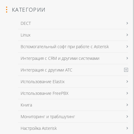
КАТЕГОРИИ
DECT
Linux
Я даю согласие на обработку моих персональных данных для связи
Вспомогательный софт при работе с Asterisk
в соответствии с
Политикой в отношении обработки персональных
данных
и
Политикой конфиденциальности
Интеграция с CRM и другими системами
Интеграция с другими АТС
Я даю согласие на обработку моих персональных данных для связи
Использование Elastix
в соответствии с
Политикой в отношении обработки персональных
данных
и
Политикой конфиденциальности
Использование FreePBX
Книга
Мониторинг и траблшутинг
Настройка Asterisk