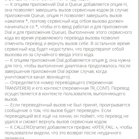
— К опциям приложений Dial и Queue добавляется опция H,
она позволяет завершить вызов сервисным кодом (в случае
приложения Queue, опция H позволяет завершить вызов
нажатием *, поэтому сервисный код отбоя вызова должен
начинаться со *, чтобы его ввод работал и для приложения
Dial и для приложения Queue). Выполнение этого сервисного
кода во время управляемого перевода вызова позволит
отменить перевод и вернуть вызов себе. В остальное время
сервисный код будет недоступен, что предотвратит отбой
вызоова из-за случайного ввода этого кода.
— К опциям приложения Dial добавляется опция g, она нужна
для того, чтобы выполнение диалплана продолжалось после
завершения приложения Dial (кроме случая, когда
уничтожается канал звонящего).
— Определяется номер переводящего (переменная
TRANSFERER) и его контекст (переменная TR_CONT). Перевод
осуществляется в контексте пользователя, выполняющего
вызов.
— Если переведённый вызов не был принят, проигрывается
сообщение о том, что вызов будет переведён. Если
переводящий всё ещё на линии, он поймёт, что перевод не
удался и сможет вернуть вызов сервисным кодом.
— К CALLERID(name) добавляется префикс «XFER_FAIL: », чтобы
пользователи видели, что это возврат после неудачного
перевода.