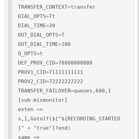
TRANSFER_CONTEXT=transfer
DIAL_OPTS=Tt
DIAL_TIME=20
OUT_DIAL_OPTS=T
OUT_DIAL_TIME=180
Q_OPTS=t
DEF_PROV_CID=78888888888
PROV1_CID=71111111111
PROV2_CID=72222222222
TRANSFER_FAILOVER=queues,600,1
[sub-mixmonitor]
exten =>
s,1,GotoIf($["${RECORDING_STARTED
}" = "true"]?end)
same =>