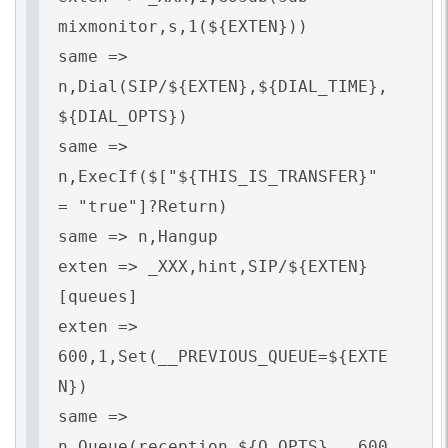
mixmonitor,s,1(${EXTEN}))
same =>
n,Dial(SIP/${EXTEN},${DIAL_TIME},
${DIAL_OPTS})
same =>
n,ExecIf($["${THIS_IS_TRANSFER}"
= "true"]?Return)
same => n,Hangup
exten => _XXX,hint,SIP/${EXTEN}
[queues]
exten =>
600,1,Set(__PREVIOUS_QUEUE=${EXTE
N})
same =>
n,Queue(reception,${Q_OPTS},,,600