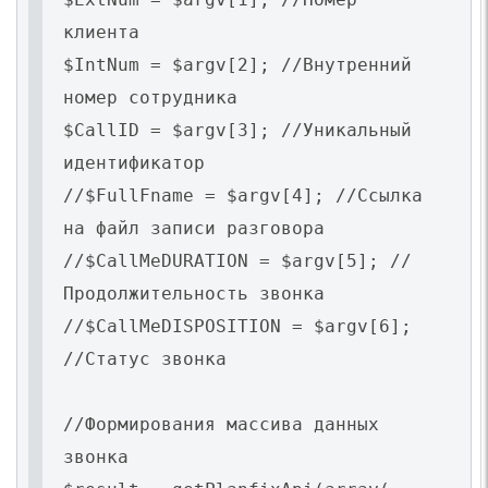
клиента
$IntNum = $argv[2]; //Внутренний
номер сотрудника
$CallID = $argv[3]; //Уникальный
идентификатор
//$FullFname = $argv[4]; //Ссылка
на файл записи разговора
//$CallMeDURATION = $argv[5]; //
Продолжительность звонка
//$CallMeDISPOSITION = $argv[6];
//Статус звонка
//Формирования массива данных
звонка