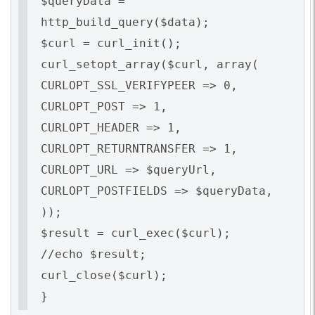
$queryData =
http_build_query($data);
$curl = curl_init();
curl_setopt_array($curl, array(
CURLOPT_SSL_VERIFYPEER => 0,
CURLOPT_POST => 1,
CURLOPT_HEADER => 1,
CURLOPT_RETURNTRANSFER => 1,
CURLOPT_URL => $queryUrl,
CURLOPT_POSTFIELDS => $queryData,
));
$result = curl_exec($curl);
//echo $result;
curl_close($curl);