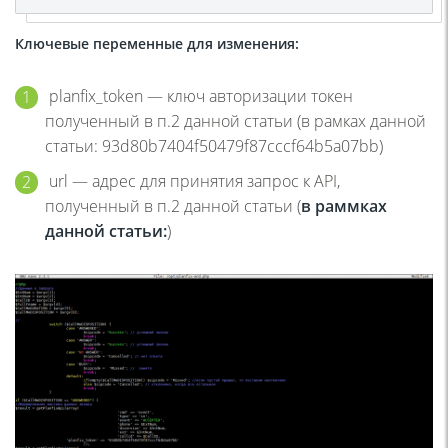
Ключевые переменные для изменения:
planfix_token — ключ авторизации токен
полученный в п.2 данной статьи (в рамках данной
статьи: 93d80b7404f50479f87cccf64b5a07bb)
url — адрес для принятия запрос к API,
полученный в п.2 данной статьи (
в раммках
данной статьи:
)