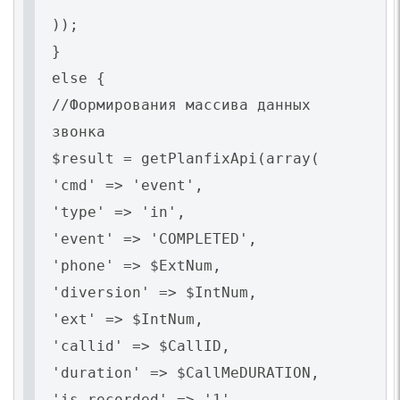
));
}
else {
//Формирования массива данных
звонка
$result = getPlanfixApi(array(
'cmd' => 'event',
'type' => 'in',
'event' => 'COMPLETED',
'phone' => $ExtNum,
'diversion' => $IntNum,
'ext' => $IntNum,
'callid' => $CallID,
'duration' => $CallMeDURATION,
'is_recorded' => '1',