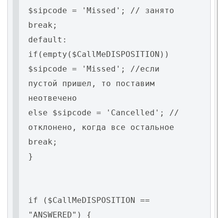
$sipcode = 'Missed'; // занято
break;
default:
if(empty($CallMeDISPOSITION))
$sipcode = 'Missed'; //если
пустой пришел, то поставим
неотвечено
else $sipcode = 'Cancelled'; //
отклонено, когда все остальное
break;
}
if ($CallMeDISPOSITION ==
"ANSWERED") {