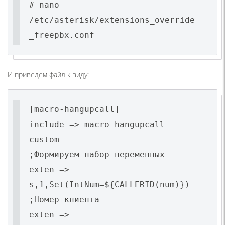
# nano
/etc/asterisk/extensions_override
_freepbx.conf
И приведем файл к виду:
[macro-hangupcall]
include => macro-hangupcall-
custom
;Формируем набор переменных
exten =>
s,1,Set(IntNum=${CALLERID(num)})
;Номер клиента
exten =>