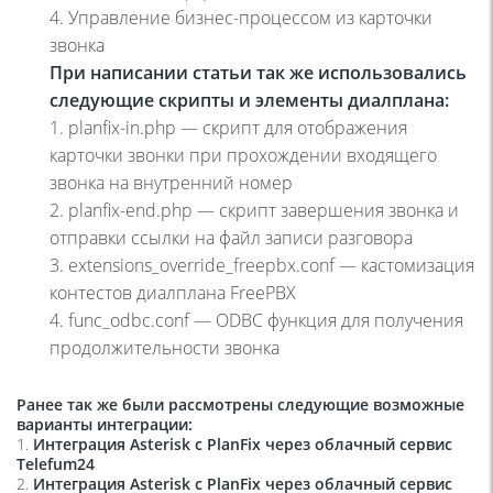
4
. Управление бизнес-процессом из карточки
звонка
При написании статьи так же использовались
следующие скрипты и элементы диалплана:
1. planfix-
in
.php — скрипт для отображения
карточки звонки при прохождении входящего
звонка на внутренний номер
2. planfix-end.php — скрипт завершения звонка и
отправки ссылки на файл записи разговора
3. extensions_override_freepbx.conf — кастомизация
контестов диалплана
FreePBX
4. func_odbc.conf —
ODBC
функция для получения
продолжительности звонка
Ранее так же были рассмотрены следующие возможные
варианты интеграции:
1.
Интеграция Asterisk c PlanFix через облачный сервис
Telefum24
2.
Интеграция Asterisk c PlanFix через облачный сервис