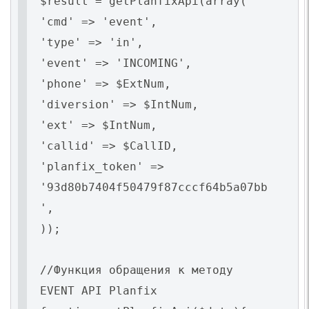
$result = getPlanfixApi(array(
'cmd' => 'event',
'type' => 'in',
'event' => 'INCOMING',
'phone' => $ExtNum,
'diversion' => $IntNum,
'ext' => $IntNum,
'callid' => $CallID,
'planfix_token' =>
'93d80b7404f50479f87cccf64b5a07bb
',
));
//Функция обращения к методу
EVENT API Planfix