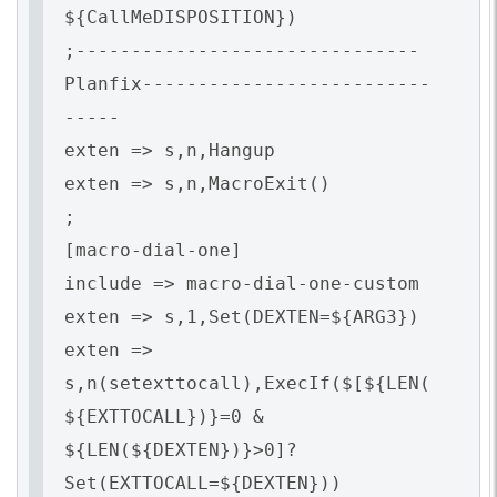
${CallMeDISPOSITION})
;-------------------------------
Planfix--------------------------
-----
exten => s,n,Hangup
exten => s,n,MacroExit()
;
[macro-dial-one]
include => macro-dial-one-custom
exten => s,1,Set(DEXTEN=${ARG3})
exten =>
s,n(setexttocall),ExecIf($[${LEN(
${EXTTOCALL})}=0 &
${LEN(${DEXTEN})}>0]?
Set(EXTTOCALL=${DEXTEN}))