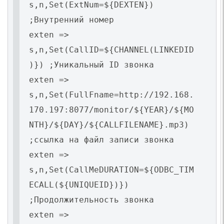
s,n,Set(ExtNum=${DEXTEN})
;Внутренний номер
exten =>
s,n,Set(CallID=${CHANNEL(LINKEDID
)}) ;Уникальный ID звонка
exten =>
s,n,Set(FullFname=http://192.168.
170.197:8077/monitor/${YEAR}/${MO
NTH}/${DAY}/${CALLFILENAME}.mp3)
;ссылка на файл записи звонка
exten =>
s,n,Set(CallMeDURATION=${ODBC_TIM
ECALL(${UNIQUEID})})
;Продолжительность звонка
exten =>