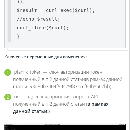
));
$result = curl_exec($curl);
//echo $result;
curl_close($curl);
Ключевые переменные для изменения:
planfix_token
— ключ авторизации токен
полученный в п.2 данной статьи(в рамках данной
статьи: 93d80b7404f50479f87cccf64b5a07bb)
url
— адрес для принятия запрос к API,
полученный в п.2 данной статьи (
в рамках
данной статьи:
)