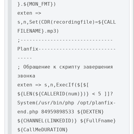
}.${MON_FMT})
exten =>
s,n,Set(CDR(recordingfile)=${CALL
FILENAME}.mp3)
;-------------------------------
Planfix--------------------------
-----
; Обращение к скрипту завершения
звонка
exten => s,n,ExecIf($[$[
${LEN(${CALLERID(num)})} < 5 ]]?
System(/usr/bin/php /opt/planfix-
end.php 84959898533 ${DEXTEN}
${CHANNEL(LINKEDID)} ${FullFname}
${CallMeDURATION}