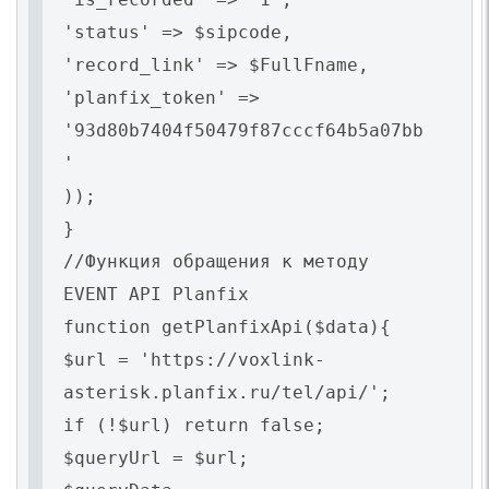
'status' => $sipcode,
'record_link' => $FullFname,
'planfix_token' =>
'93d80b7404f50479f87cccf64b5a07bb
'
));
}
//Функция обращения к методу
EVENT API Planfix
function getPlanfixApi($data){
$url = 'https://voxlink-
asterisk.planfix.ru/tel/api/';
if (!$url) return false;
$queryUrl = $url;