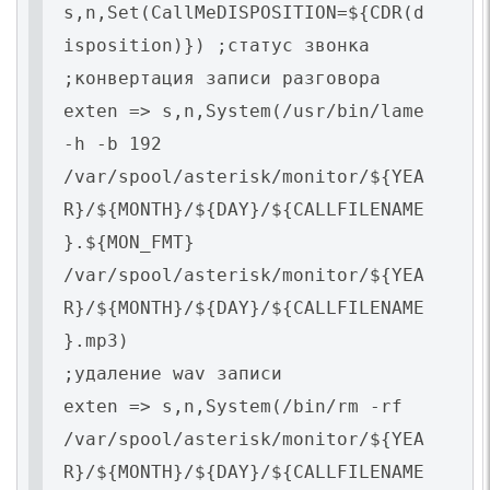
s,n,Set(CallMeDISPOSITION=${CDR(d
isposition)}) ;статус звонка
;конвертация записи разговора
exten => s,n,System(/usr/bin/lame
-h -b 192
/var/spool/asterisk/monitor/${YEA
R}/${MONTH}/${DAY}/${CALLFILENAME
}.${MON_FMT}
/var/spool/asterisk/monitor/${YEA
R}/${MONTH}/${DAY}/${CALLFILENAME
}.mp3)
;удаление wav записи
exten => s,n,System(/bin/rm -rf
/var/spool/asterisk/monitor/${YEA
R}/${MONTH}/${DAY}/${CALLFILENAME