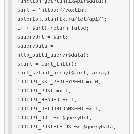
function getPlanfixApi($data){
$url = 'https://voxlink-
asterisk.planfix.ru/tel/api/';
if (!$url) return false;
$queryUrl = $url;
$queryData =
http_build_query($data);
$curl = curl_init();
curl_setopt_array($curl, array(
CURLOPT_SSL_VERIFYPEER => 0,
CURLOPT_POST => 1,
CURLOPT_HEADER => 1,
CURLOPT_RETURNTRANSFER => 1,
CURLOPT_URL => $queryUrl,
CURLOPT_POSTFIELDS => $queryData,