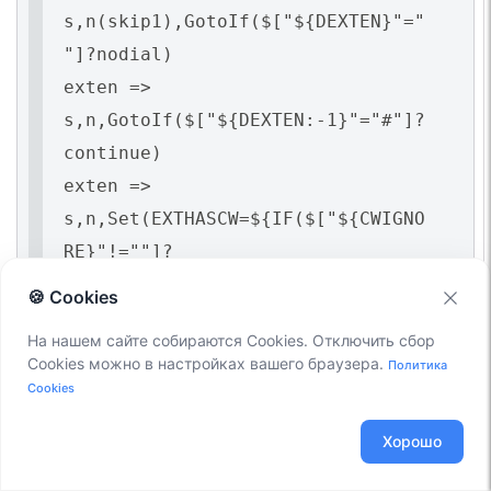
s,n(skip1),GotoIf($["${DEXTEN}"="
"]?nodial)
exten =>
s,n,GotoIf($["${DEXTEN:-1}"="#"]?
continue)
exten =>
s,n,Set(EXTHASCW=${IF($["${CWIGNO
RE}"!=""]?
:${DB(CW/${DEXTEN})})})
🍪 Cookies
exten =>
На нашем сайте собираются Cookies. Отключить сбор
s,n,GotoIf($["${EXTHASCW}"="" |
Cookies можно в настройках вашего браузера.
Политика
"${DB(CFB/${DEXTEN})}"!="" |
Cookies
"${DB(CFU/${DEXTEN})}"!=""]?
Хорошо
next1:cwinusebusy)
exten =>