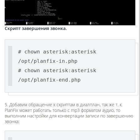
Скрипт завершения звонка.
# chown asterisk:asterisk
/opt/planfix-in.php
# chown asterisk:asterisk
/opt/planfix-end.php
5. Добавим обращение к скриптам в диалплан, так же т. к.
PlanFix может работать только с mp3 форматом аудио, то
выполним настройки для конвертации записи по завершению
звонка: