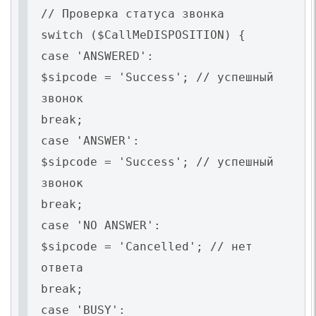
// Проверка статуса звонка
switch ($CallMeDISPOSITION) {
case 'ANSWERED':
$sipcode = 'Success'; // успешный
звонок
break;
case 'ANSWER':
$sipcode = 'Success'; // успешный
звонок
break;
case 'NO ANSWER':
$sipcode = 'Cancelled'; // нет
ответа
break;
case 'BUSY':