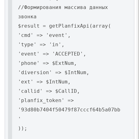
//Формирования массива данных
звонка
$result = getPlanfixApi(array(
'cmd' => 'event',
'type' => 'in',
'event' => 'ACCEPTED',
'phone' => $ExtNum,
'diversion' => $IntNum,
'ext' => $IntNum,
'callid' => $CallID,
'planfix_token' =>
'93d80b7404f50479f87cccf64b5a07bb
'
));