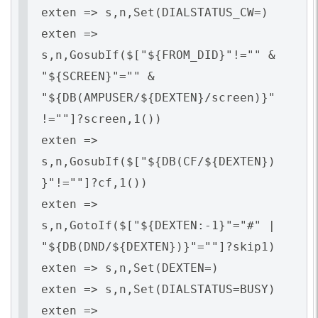
exten => s,n,Set(DIALSTATUS_CW=)
exten =>
s,n,GosubIf($["${FROM_DID}"!="" &
"${SCREEN}"="" &
"${DB(AMPUSER/${DEXTEN}/screen)}"
!=""]?screen,1())
exten =>
s,n,GosubIf($["${DB(CF/${DEXTEN})
}"!=""]?cf,1())
exten =>
s,n,GotoIf($["${DEXTEN:-1}"="#" |
"${DB(DND/${DEXTEN})}"=""]?skip1)
exten => s,n,Set(DEXTEN=)
exten => s,n,Set(DIALSTATUS=BUSY)
exten =>