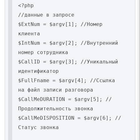
<?php
//данные в запросе
$ExtNum = $argv[1]; //Номер
клиента
$IntNum = $argv[2]; //Внутренний
номер сотрудника
$CallID = $argv[3]; //Уникальный
идентификатор
$FullFname = $argv[4]; //Ссылка
на файл записи разговора
$CallMeDURATION = $argv[5]; //
Продолжительность звонка
$CallMeDISPOSITION = $argv[6]; //
Статус звонка