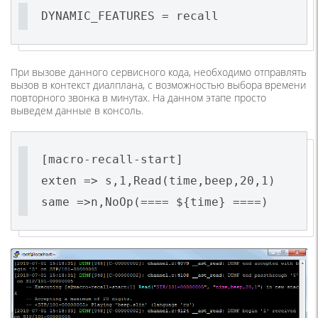
DYNAMIC_FEATURES = recall
При вызове данного сервисного кода, необходимо отправлять
вызов в контекст диалплана, с возможностью выбора времени
повторного звонка в минутах. На данном этапе просто
выведем данные в консоль.
[macro-recall-start]
exten => s,1,Read(time,beep,20,1)