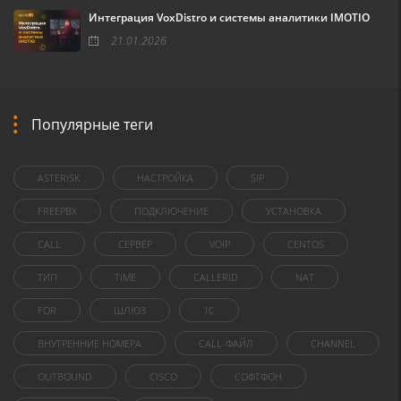
Интеграция VoxDistro и системы аналитики IMOTIO
21.01.2026
Популярные теги
ASTERISK
НАСТРОЙКА
SIP
FREEPBX
ПОДКЛЮЧЕНИЕ
УСТАНОВКА
CALL
СЕРВЕР
VOIP
CENTOS
ТИП
TIME
CALLERID
NAT
FOR
ШЛЮЗ
1C
ВНУТРЕННИЕ НОМЕРА
CALL-ФАЙЛ
CHANNEL
OUTBOUND
CISCO
СОФТФОН