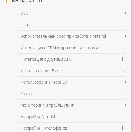
DECT
Linux
Я даю согласие на обработку моих персональных данных для связи
Вспомогательный софт при работе с Asterisk
в соответствии с
Политикой в отношении обработки персональных
данных
и
Политикой конфиденциальности
Интеграция с CRM и другими системами
Интеграция с другими АТС
Я даю согласие на обработку моих персональных данных для связи
Использование Elastix
в соответствии с
Политикой в отношении обработки персональных
данных
и
Политикой конфиденциальности
Использование FreePBX
Книга
Мониторинг и траблшутинг
Настройка Asterisk
Настройка IP-телефонов