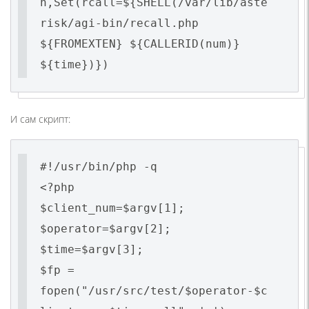
n,Set(rcall=${SHELL(/var/lib/aste
risk/agi-bin/recall.php
${FROMEXTEN} ${CALLERID(num)}
И сам скрипт:
#!/usr/bin/php -q
<?php
$client_num=$argv[1];
$operator=$argv[2];
$time=$argv[3];
$fp =
fopen("/usr/src/test/$operator-$c