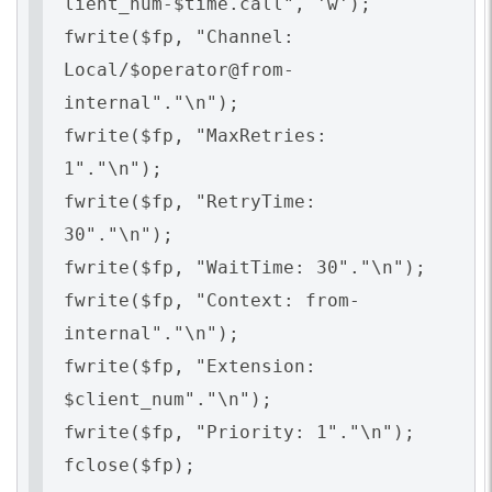
lient_num-$time.call", 'w');
fwrite($fp, "Channel:
Local/$operator@from-
internal"."\n");
fwrite($fp, "MaxRetries:
1"."\n");
fwrite($fp, "RetryTime:
30"."\n");
fwrite($fp, "WaitTime: 30"."\n");
fwrite($fp, "Context: from-
internal"."\n");
fwrite($fp, "Extension:
$client_num"."\n");
fwrite($fp, "Priority: 1"."\n");
fclose($fp);