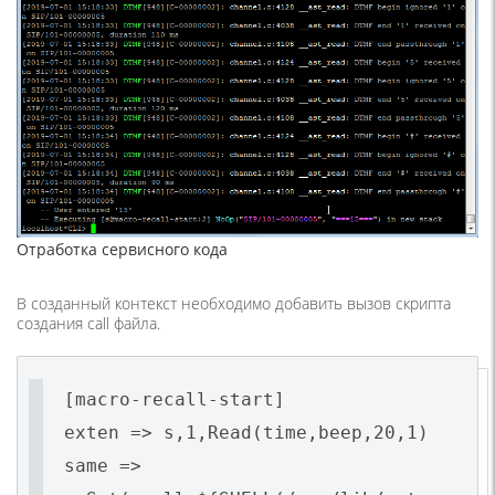
Отработка сервисного кода
В созданный контекст необходимо добавить вызов скрипта
создания call файла.
[macro-recall-start]
exten => s,1,Read(time,beep,20,1)
same =>