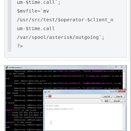
um-$time.call`;
$mvfile=`mv
/usr/src/test/$operator-$client_n
um-$time.call
/var/spool/asterisk/outgoing`;