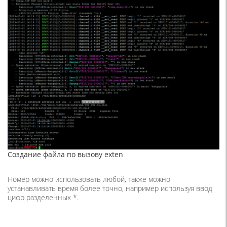
Создание файла по вызову exten
Номер можно использовать любой, также можно
устанавливать время более точно, например используя ввод
цифр разделенных *.