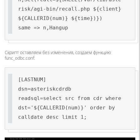
risk/agi-bin/recall.php ${client}
${CALLERID(num)} ${time})})
Скрипт оставляем без изменения, создаем функцию
func_odbc.conf:
[LASTNUM]
dsn=asteriskcdrdb
readsql=select src from cdr where
dst='${CALLERID(num)}' order by