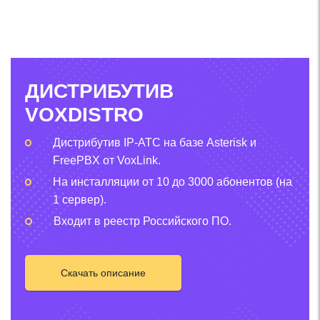
ДИСТРИБУТИВ
VOXDISTRO
Дистрибутив IP-АТС на базе Asterisk и
FreePBX от VoxLink.
На инсталляции от 10 до 3000 абонентов (на
1 сервер).
Входит в реестр Российского ПО.
Скачать описание