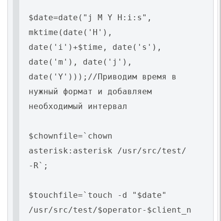
$date=date("j M Y H:i:s",
mktime(date('H'),
date('i')+$time, date('s'),
date('m'), date('j'),
date('Y')));//Приводим время в
нужный формат и добавляем
необходимый интервал
$chownfile=`chown
asterisk:asterisk /usr/src/test/
-R`;
$touchfile=`touch -d "$date"
/usr/src/test/$operator-$client_n