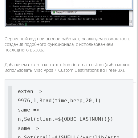
Сервисный код при вызове работает, реализуем возможность
создания подобного функционала, с использованием
последнего вызова.
Добавляем exten в контекст from-internal-custom (либо можно
использовать Misc Apps + Custom Destinations во FreePBX).
exten =>
9976,1,Read(time,beep,20,1)
same =>
n,Set(client=${ODBC_LASTNUM()})
same =>
n,Set(rcall=${SHELL(/var/lib/aste