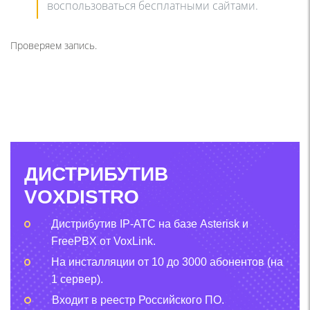
воспользоваться бесплатными сайтами.
Проверяем запись.
ДИСТРИБУТИВ
VOXDISTRO
Дистрибутив IP-АТС на базе Asterisk и
FreePBX от VoxLink.
На инсталляции от 10 до 3000 абонентов (на
1 сервер).
Входит в реестр Российского ПО.