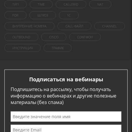
ТИП
TIME
CALLERID
NAT
FOR
ШЛЮЗ
1C
ВНУТРЕННИЕ НОМЕРА
CALL-ФАЙЛ
CHANNEL
OUTBOUND
CISCO
СОФТФОН
ИНСТРУКЦИЯ
ТРАФИК
Подписаться на вебинары
Подпишитесь на рассылку, чтобы получать
информацию о вебинарах и другие полезные
материалы (без спама)