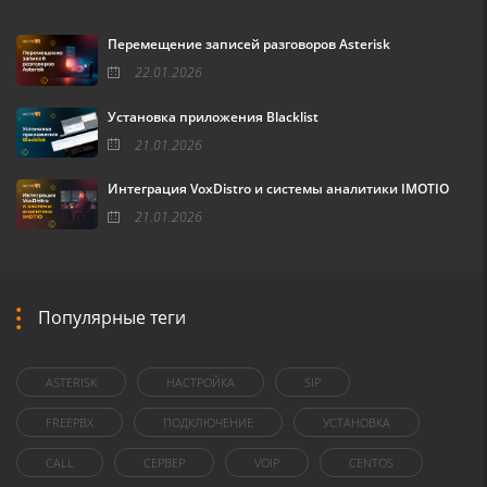
Перемещение записей разговоров Asterisk
22.01.2026
Установка приложения Blacklist
21.01.2026
Интеграция VoxDistro и системы аналитики IMOTIO
21.01.2026
Популярные теги
ASTERISK
НАСТРОЙКА
SIP
FREEPBX
ПОДКЛЮЧЕНИЕ
УСТАНОВКА
CALL
СЕРВЕР
VOIP
CENTOS