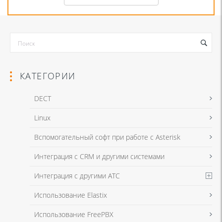
КАТЕГОРИИ
DECT
Linux
Я даю согласие на обработку моих персональных данных для связи
Вспомогательный софт при работе с Asterisk
в соответствии с
Политикой в отношении обработки персональных
данных
и
Политикой конфиденциальности
Интеграция с CRM и другими системами
Интеграция с другими АТС
Я даю согласие на обработку моих персональных данных для связи
Использование Elastix
в соответствии с
Политикой в отношении обработки персональных
данных
и
Политикой конфиденциальности
Использование FreePBX