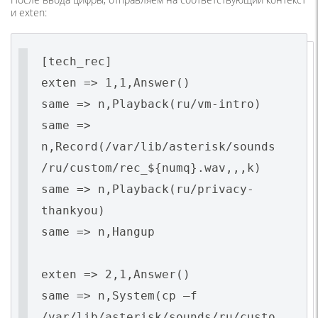
и exten:
[tech_rec]
exten => 1,1,Answer()
same => n,Playback(ru/vm-intro)
same =>
n,Record(/var/lib/asterisk/sounds
/ru/custom/rec_${numq}.wav,,,k)
same => n,Playback(ru/privacy-
thankyou)
same => n,Hangup
exten => 2,1,Answer()
same => n,System(cp –f
/var/lib/asterisk/sounds/ru/custo