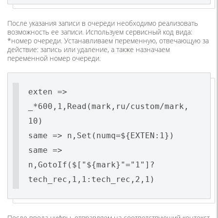
После указания записи в очереди необходимо реализовать
возможность ее записи. Используем сервисный код вида:
*номер очереди. Устанавливаем переменную, отвечающую за
действие: запись или удаление, а также назначаем
переменной номер очереди.
exten =>
_*600,1,Read(mark,ru/custom/mark,
10)
same => n,Set(numq=${EXTEN:1})
same =>
n,GotoIf($["${mark}"="1"]?
tech_rec,1,1:tech_rec,2,1)
После ввода цифры, отправляем на соответствующий контекст