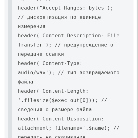
header("Accept-Ranges: bytes");
// дискретизация по единице
измерения
header('Content-Description: File
Transfer'); // предупреждение о
передаче ссылки
header('Content-Type:
audio/wav'); // тип возвращаемого
файла
header('Content-Length:
'.filesize($exec_out[0])); //
сведения о размере файла
header('Content-Disposition:
attachment; filename='.$name); //
передать на скачивание