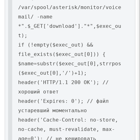
/var/spool/asterisk/monitor/voice
mail/ -name
*".$_GET['download']."*",$exec_ou
t);
if (!empty($exec_out) &&
file_exists($exec_out[0])) {
$name=substr($exec_out[0],strrpos
($exec_out[0],'/')+1);
header('HTTP/1.1 200 OK'); //
хороший ответ
header('Expires: 0'); // файл
устаревший моментально
header('Cache-Control: no-store,
no-cache, must-revalidate, max-
age=0'); // не кешировать