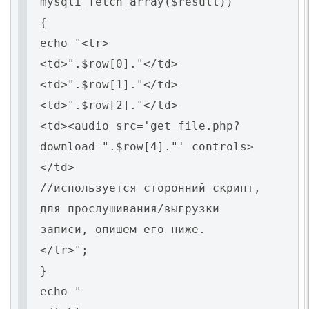
mysqli_fetch_array($result))
{
echo "<tr>
<td>".$row[0]."</td>
<td>".$row[1]."</td>
<td>".$row[2]."</td>
<td><audio src='get_file.php?
download=".$row[4]."' controls>
</td>
//используется сторонний скрипт,
для прослушивания/выгрузки
записи, опишем его ниже.
</tr>";
}
echo "