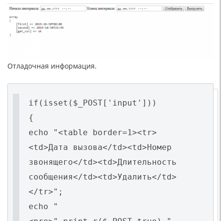
Отладочная информация.
if(isset($_POST['input']))
{
echo "<table border=1><tr>
<td>Дата вызова</td><td>Номер
звонящего</td><td>Длительность
сообщения</td><td>Удалить</td>
</tr>";
echo "