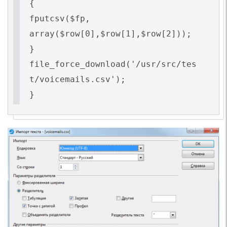
{
fputcsv($fp,
array($row[0],$row[1],$row[2]));
}
file_force_download('/usr/src/tes
t/voicemails.csv');
}