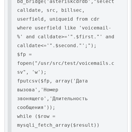
bd_bridge('asteriskcdrdb',"select
calldate, src, billsec,
userfield, uniqueid from cdr
where userfield like 'voicemail-
%' and calldate>='".$first."' and
calldate<='".$second."';");
$fp =
fopen("/usr/src/test/voicemails.c
sv", 'w');
fputcsv($fp, array('Дата
вызова','Номер
звонящего','Длительность
сообщения'));
while ($row =
mysqli_fetch_array($result))