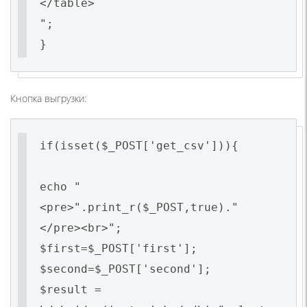
</table>
";
}
Кнопка выгрузки:
if(isset($_POST['get_csv'])){
echo "
<pre>".print_r($_POST,true)."
</pre><br>";
$first=$_POST['first'];
$second=$_POST['second'];
$result =