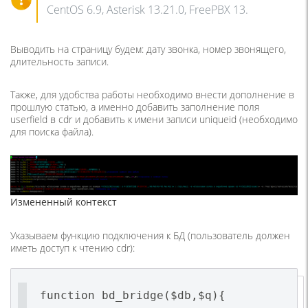
CentOS 6.9, Asterisk 13.21.0, FreePBX 13.
Выводить на страницу будем: дату звонка, номер звонящего,
длительность записи.
Также, для удобства работы необходимо внести дополнение в
прошлую статью, а именно добавить заполнение поля
userfield в cdr и добавить к имени записи uniqueid (необходимо
для поиска файла).
Измененный контекст
Указываем функцию подключения к БД (пользователь должен
иметь доступ к чтению cdr):
function bd_bridge($db,$q){