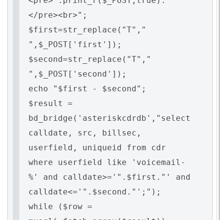
<pre>".print_r($_POST,true)."
</pre><br>";
$first=str_replace("T","
",$_POST['first']);
$second=str_replace("T","
",$_POST['second']);
echo "$first - $second";
$result =
bd_bridge('asteriskcdrdb',"select
calldate, src, billsec,
userfield, uniqueid from cdr
where userfield like 'voicemail-
%' and calldate>='".$first."' and
calldate<='".$second."';");
while ($row =