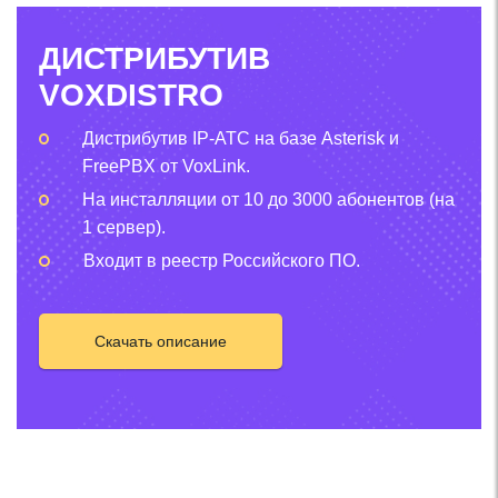
ДИСТРИБУТИВ
VOXDISTRO
Дистрибутив IP-АТС на базе Asterisk и
FreePBX от VoxLink.
На инсталляции от 10 до 3000 абонентов (на
1 сервер).
Входит в реестр Российского ПО.
Скачать описание