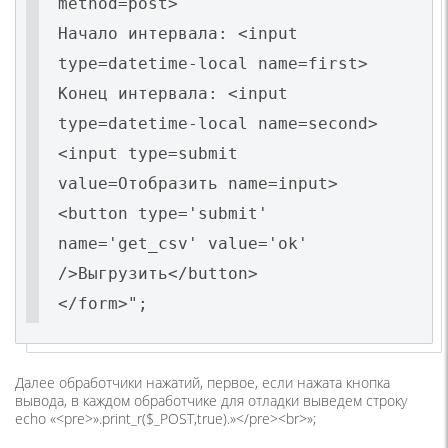
method=post>
Начало интервала: <input
type=datetime-local name=first>
Конец интервала: <input
type=datetime-local name=second>
<input type=submit
value=Отобразить name=input>
<button type='submit'
name='get_csv' value='ok'
/>Выгрузить</button>
</form>";
Далее обработчики нажатий, первое, если нажата кнопка
вывода, в каждом обработчике для отладки выведем строку
echo «<pre>».print_r($_POST,true).»</pre><br>»;