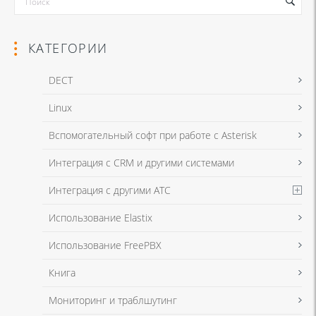
КАТЕГОРИИ
DECT
Linux
Я даю согласие на обработку моих персональных данных для связи
Вспомогательный софт при работе с Asterisk
в соответствии с
Политикой в отношении обработки персональных
данных
и
Политикой конфиденциальности
Интеграция с CRM и другими системами
Интеграция с другими АТС
Я даю согласие на обработку моих персональных данных для связи
Использование Elastix
в соответствии с
Политикой в отношении обработки персональных
данных
и
Политикой конфиденциальности
Использование FreePBX
Книга
Мониторинг и траблшутинг