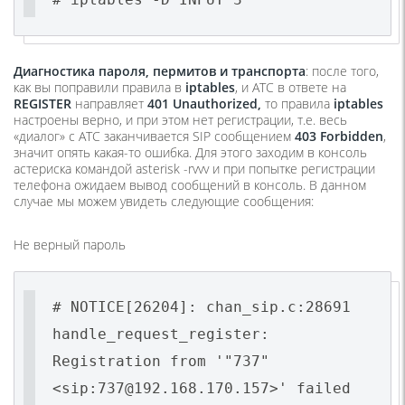
Диагностика пароля, пермитов и транспорта
: после того,
как вы поправили правила в
iptables
, и АТС в ответе на
REGISTER
направляет
401 Unauthorized,
то правила
iptables
настроены верно, и при этом нет регистрации, т.е. весь
«диалог» с АТС заканчивается SIP сообщением
403 Forbidden
,
значит опять какая-то ошибка. Для этого заходим в консоль
астериска командой asterisk -rvvv и при попытке регистрации
телефона ожидаем вывод сообщений в консоль. В данном
случае мы можем увидеть следующие сообщения:
Не верный пароль
# NOTICE[26204]: chan_sip.c:28691
handle_request_register:
Registration from '"737"
<sip:737@192.168.170.157>' failed