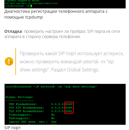
Диагностика регистрации телефонного аппарата с
помощью tcpdump
Отладка
: проверить настроен ли проброс SIP порта из сети
аппарата в сторону сервера телефонии.
Проверить какой SIP порт использует астериск,
можно проверить командой asterisk -rx “sip
show settings”. Раздел Global Settings.
SIP порт