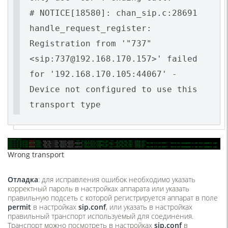
# NOTICE[18580]: chan_sip.c:28691
handle_request_register:
Registration from '"737"
<sip:737@192.168.170.157>' failed
for '192.168.170.105:44067' -
Device not configured to use this
transport type
Wrong transport
Отладка
: для исправления ошибок необходимо указать
корректный пароль в настройках аппарата или указать
правильную подсеть с которой регистрируется аппарат в поле
permit
в настройках
s
ip.
conf
, или указать в настройках
правильный транспорт используемый для соединения.
Транспорт можно посмотреть в настройках
sip.
conf
в