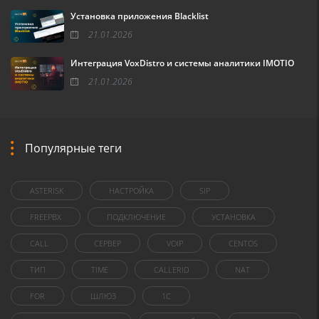
Установка приложения Blacklist
21.01.2026
Интеграция VoxDistro и системы аналитики IMOTIO
21.01.2026
Популярные теги
ASTERISK
НАСТРОЙКА
SIP
FREEPBX
ПОДКЛЮЧЕНИЕ
УСТАНОВКА
CALL
СЕРВЕР
VOIP
CENTOS
ТИП
TIME
CALLERID
NAT
FOR
ШЛЮЗ
1C