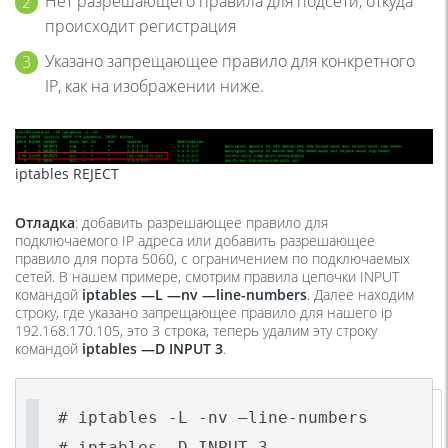
Нет разрешающего правила для подсети, откуда
происходит регистрация
Указано запрещающее правило для конкретного
IP, как на изображении ниже.
iptables REJECT
Отладка
: добавить разрешающее правило для
подключаемого IP адреса или добавить разрешающее
правило для порта 5060, с ограничением по подключаемых
сетей. В нашем примере, смотрим правила цепочки INPUT
командой
iptables —
L —
nv —
line-
numbers
. Далее находим
строку, где указано запрещающее правило для нашего ip
192.168.170.105, это 3 строка, теперь удалим эту строку
командой
iptables —
D
INPUT 3
.
# iptables -L -nv –line-numbers
# iptables -D INPUT 3