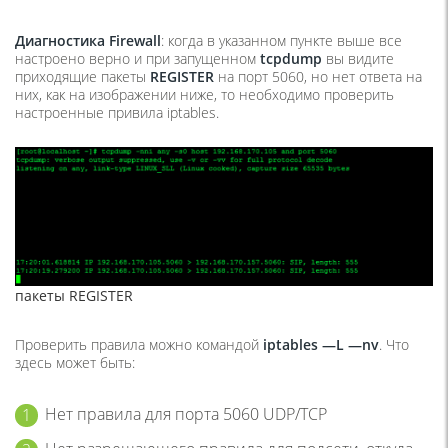
Диагностика
Firewall
: когда в указанном пункте выше все
настроено верно и при запущенном
tcpdump
вы видите
приходящие пакеты
REGISTER
на порт 5060, но нет ответа на
них, как на изображении ниже, то необходимо проверить
настроенные привила iptables.
пакеты REGISTER
Проверить правила можно командой
iptables —
L —
nv
. Что
здесь может быть:
Нет правила для порта 5060 UDP/TCP