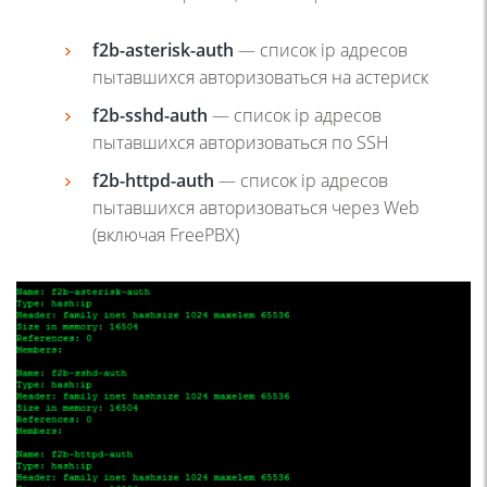
f2b-asterisk-auth
— список ip адресов
пытавшихся авторизоваться на астериск
f2b-sshd-auth
— список ip адресов
пытавшихся авторизоваться по SSH
f2
b-
httpd-
auth
— список ip адресов
пытавшихся авторизоваться через Web
(включая FreePBX)