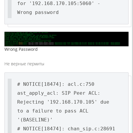
for '192.168.170.105:5060' -
Wrong password
Wrong Password
Не верные пермиты
# NOTICE[18474]: acl.c:750
ast_apply_acl: SIP Peer ACL:
Rejecting '192.168.170.105' due
to a failure to pass ACL
'(BASELINE)'
# NOTICE[18474]: chan_sip.c:28691