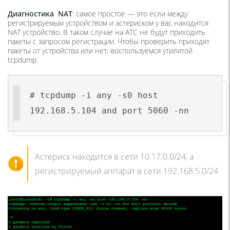
Диагностика
NAT
: самое простое — это если между
регистрируемым устройством и астериском у вас находится
NAT устройство. В таком случае на АТС не будут приходить
пакеты с запросом регистрации. Чтобы проверить приходят
пакеты от устройства или нет, воспользуемся утилитой
tcpdump.
# tcpdump -i any -s0 host
192.168.5.104 and port 5060 -nn
Астериск находится в сети 10.17.0.0/24, а
регистрируемый аппарат в сети 192.168.5.0/24