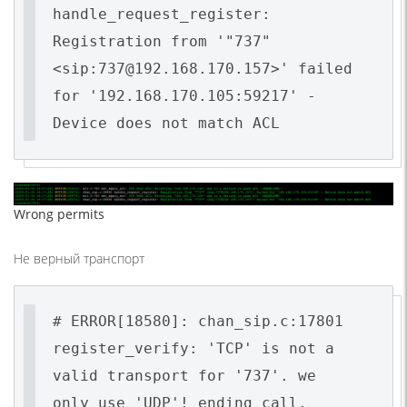
handle_request_register:
Registration from '"737"
<sip:737@192.168.170.157>' failed
for '192.168.170.105:59217' -
Device does not match ACL
Wrong permits
Не верный транспорт
# ERROR[18580]: chan_sip.c:17801
register_verify: 'TCP' is not a
valid transport for '737'. we
only use 'UDP'! ending call.