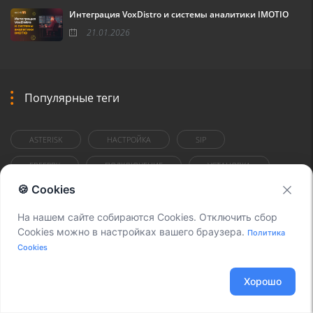
Интеграция VoxDistro и системы аналитики IMOTIO
21.01.2026
Популярные теги
ASTERISK
НАСТРОЙКА
SIP
FREEPBX
ПОДКЛЮЧЕНИЕ
УСТАНОВКА
🍪 Cookies
CALL
СЕРВЕР
VOIP
CENTOS
На нашем сайте собираются Cookies. Отключить сбор
ТИП
TIME
CALLERID
NAT
Cookies можно в настройках вашего браузера.
Политика
FOR
ШЛЮЗ
1C
Cookies
ВНУТРЕННИЕ НОМЕРА
CALL-ФАЙЛ
CHANNEL
Хорошо
OUTBOUND
CISCO
СОФТФОН