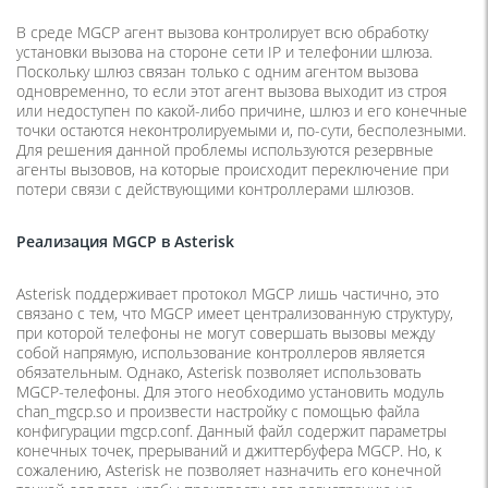
В среде MGCP агент вызова контролирует всю обработку
установки вызова на стороне сети IP и телефонии шлюза.
Поскольку шлюз связан только с одним агентом вызова
одновременно, то если этот агент вызова выходит из строя
или недоступен по какой-либо причине, шлюз и его конечные
точки остаются неконтролируемыми и, по-сути, бесполезными.
Для решения данной проблемы используются резервные
агенты вызовов, на которые происходит переключение при
потери связи с действующими контроллерами шлюзов.
Реализация MGCP в Asterisk
Asterisk поддерживает протокол MGCP лишь частично, это
связано с тем, что MGCP имеет централизованную структуру,
при которой телефоны не могут совершать вызовы между
собой напрямую, использование контроллеров является
обязательным. Однако, Asterisk позволяет использовать
MGCP-телефоны. Для этого необходимо установить модуль
chan_mgcp.so и произвести настройку с помощью файла
конфигурации mgcp.conf. Данный файл содержит параметры
конечных точек, прерываний и джиттербуфера MGCP. Но, к
сожалению, Asterisk не позволяет назначить его конечной