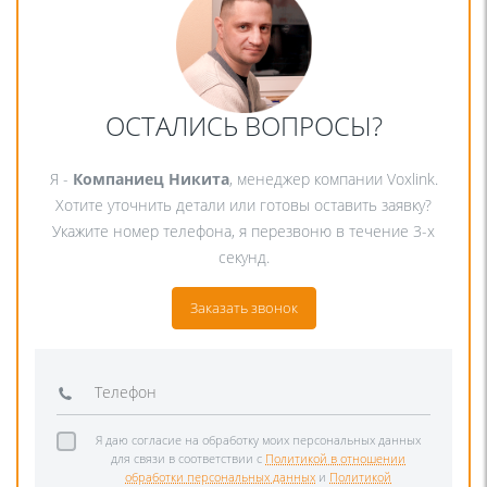
ОСТАЛИСЬ ВОПРОСЫ?
Я -
Компаниец Никита
, менеджер компании Voxlink.
Хотите уточнить детали или готовы оставить заявку?
Укажите номер телефона, я перезвоню в течение 3-х
секунд.
Заказать звонок
Я даю согласие на обработку моих персональных данных
для связи в соответствии с
Политикой в отношении
обработки персональных данных
и
Политикой