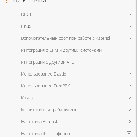
КАТЕГОРИИ
DECT
Linux
Я даю согласие на обработку моих персональных данных для связи
Вспомогательный софт при работе с Asterisk
в соответствии с
Политикой в отношении обработки персональных
данных
и
Политикой конфиденциальности
Интеграция с CRM и другими системами
Интеграция с другими АТС
Я даю согласие на обработку моих персональных данных для связи
Использование Elastix
в соответствии с
Политикой в отношении обработки персональных
данных
и
Политикой конфиденциальности
Использование FreePBX
Книга
Мониторинг и траблшутинг
Настройка Asterisk
Настройка IP-телефонов