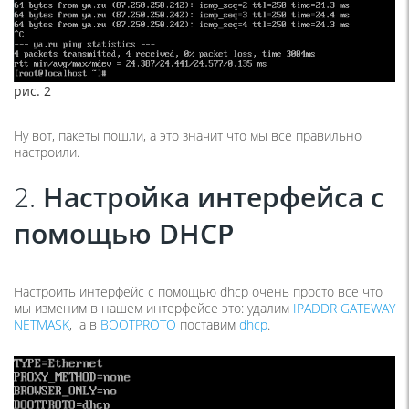
рис. 2
Ну вот, пакеты пошли, а это значит что мы все правильно
настроили.
2.
Настройка интерфейса с
помощью DHCP
Настроить интерфейс с помощью dhcp очень просто все что
мы изменим в нашем интерфейсе это: удалим
IPADDR GATEWAY
NETMASK
, а в
BOOTPROTO
поставим
dhcp
.