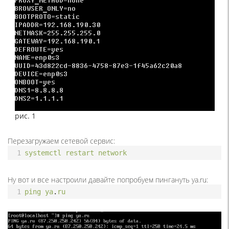
рис. 1
Перезагружаем сетевой сервис:
1
systemctl
restart
network
Ну вот и все настроили давайте попробуем пингануть ya.ru:
1
ping
ya
.
ru