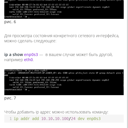
рис. 6
Для просмотра состояния конкретного сетевого интерфейса,
можно сделать следующее:
ip a show
enp0s3
— в вашем случае может быть другой,
например
eth0
.
рис. 7
Чтобы добавить ip адрес можно использовать команду:
1
ip
addr
add
10.10
.
10.100
/
24
dev
enp0s3