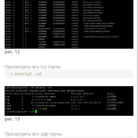
рис. 12
Просмотреть все tcp порты:
1
netstat
-
at
рис. 13
Просмотреть все udp порты: