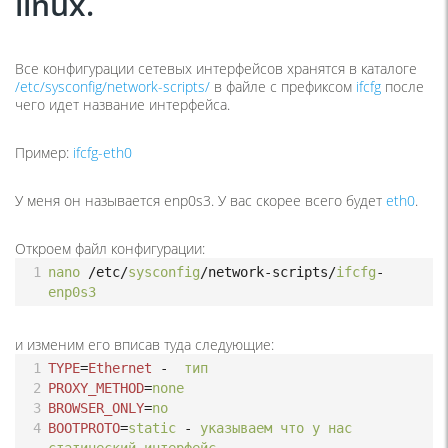
linux.
Все конфигурации сетевых интерфейсов хранятся в каталоге
/etc/sysconfig/network-scripts/
в файле с префиксом
ifcfg
после
чего идет название интерфейса.
Пример:
ifcfg-eth0
У меня он называется enp0s3. У вас скорее всего будет
eth0
.
Откроем файл конфигурации:
1
nano
/etc/
sysconfig
/network-scripts/
ifcfg
-
enp0s3
и изменим его вписав туда следующие:
1
TYPE
=
Ethernet
-
тип
2
PROXY_METHOD
=
none
3
BROWSER_ONLY
=
no
4
BOOTPROTO
=
static
-
указываем
что
у
нас