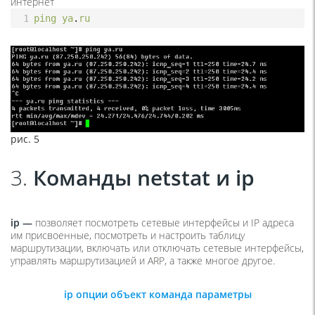
интернет
1
ping
ya
.
ru
рис. 5
3.
Команды netstat и ip
ip —
позволяет посмотреть сетевые интерфейсы и IP адреса
им присвоенные, посмотреть и настроить таблицу
маршрутизации, включать или отключать сетевые интерфейсы,
управлять маршрутизацией и ARP, а также многое другое.
ip опции объект команда параметры