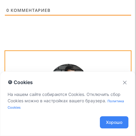
0
КОММЕНТАРИЕВ
🍪 Cookies
На нашем сайте собираются Cookies. Отключить сбор
Cookies можно в настройках вашего браузера.
Политика
ОСТАЛИСЬ ВОПРОСЫ?
Cookies
Я -
Виталий Шелест
, менеджер компании Voxlink. Хотите
Хорошо
уточнить детали или готовы оставить заявку? Укажите
номер телефона, я перезвоню в течение 3-х секунд.