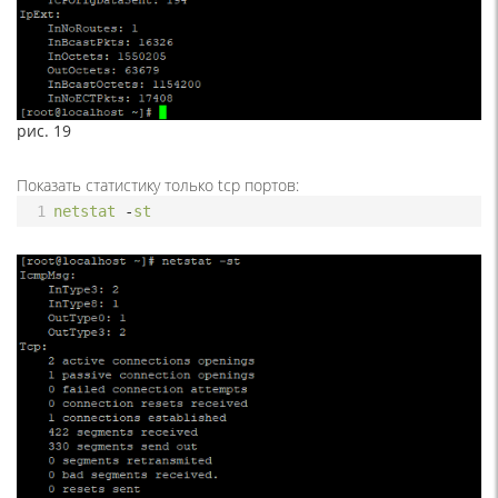
рис. 19
Показать статистику только tcp портов:
1
netstat
-
st