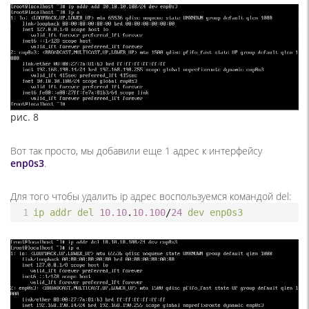
рис. 8
Вот так просто, мы добавили еще 1 адрес к интерфейсу
enp0s3
.
Для того чтобы удалить ip адрес воспользуемся командой del:
1
ip
addr
del
10.10
.
10.100
/
24
dev
enp0s3