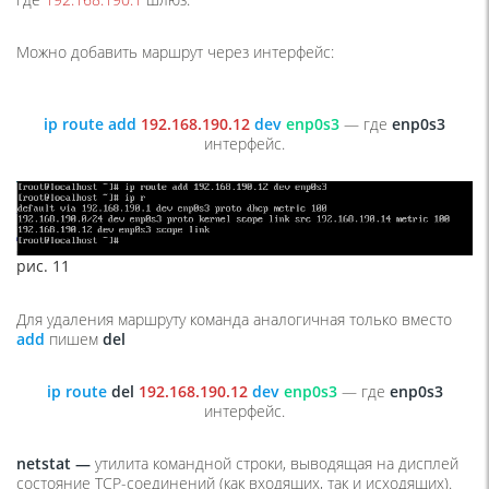
Можно добавить маршрут через интерфейс:
ip route add
192.168.190.12
dev
enp0s3
— где
enp0s3
интерфейс.
рис. 11
Для удаления маршруту команда аналогичная только вместо
add
пишем
del
ip route
del
192.168.190.12
dev
enp0s3
— где
enp0s3
интерфейс.
netstat —
утилита командной строки, выводящая на дисплей
состояние TCP-соединений (как входящих, так и исходящих).