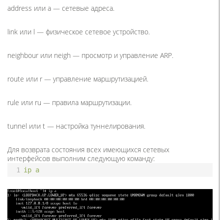
address или a
— сетевые адреса.
link или l
— физическое сетевое устройство.
neighbour или neigh
— просмотр и управление ARP.
route или r
— управление маршрутизацией.
rule или ru
— правила маршрутизации.
tunnel или t
— настройка туннелирования.
Для возврата состояния всех имеющихся сетевых
интерфейсов выполним следующую команду:
1
ip
a