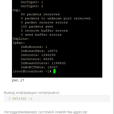
рис. 21
Вывод информации непрерывно:
1
netstat
-
c
Неподдерживаемое системой семейства адресов: