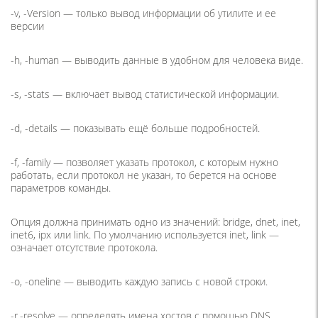
-v, -Version
— только вывод информации об утилите и ее
версии
-h, -human
— выводить данные в удобном для человека виде.
-s, -stats
— включает вывод статистической информации.
-d, -details
— показывать ещё больше подробностей.
-f, -family
— позволяет указать протокол, с которым нужно
работать, если протокол не указан, то берется на основе
параметров команды.
Опция должна принимать одно из значений: bridge, dnet, inet,
inet6, ipx или link. По умолчанию используется
inet, link
—
означает отсутствие протокола.
-o, -oneline
— выводить каждую запись с новой строки.
-r,-resolve
— определять имена хостов с помощью DNS.