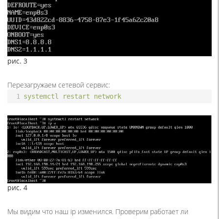
рис. 3
Перезагружаем сетевой сервис:
1
systemctl
restart
network
рис. 4
Мы видим что наш ip изменился. Проверим работает ли