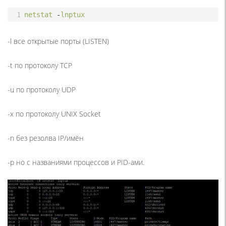
1
netstat
-
lnptux
-l
все открытые порты (LISTEN)
-t
по протоколу TCP
-u
по протоколу UDP
-x
по протоколу UNIX Socket
-n
без резолва IP/имён
-p
но с названиями процессов и PID-ами.