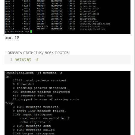
рис. 18
Показать статистику всех портов:
1
netstat
-
s