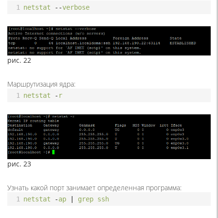
1
netstat
--
verbose
рис. 22
Маршрутизация ядра:
1
netstat
-
r
рис. 23
Узнать какой порт занимает определенная программа:
1
netstat
-
ap
|
grep
ssh