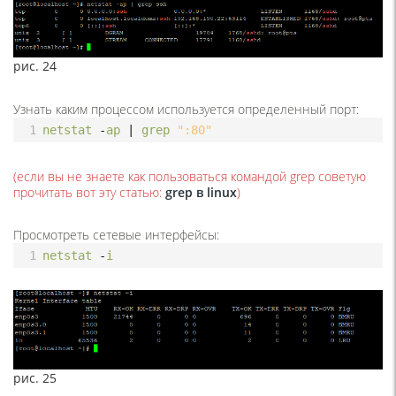
рис. 24
Узнать каким процессом используется определенный порт:
1
netstat
-
ap
|
grep
":80"
(если вы не знаете как пользоваться командой grep советую
прочитать вот эту статью:
grep в linux
)
Просмотреть сетевые интерфейсы:
1
netstat
-
i
рис. 25