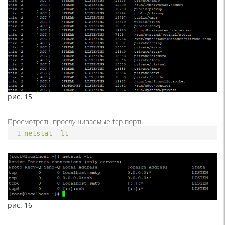
рис. 15
Просмотреть прослушиваемые tcp порты
1
netstat
-
lt
рис. 16