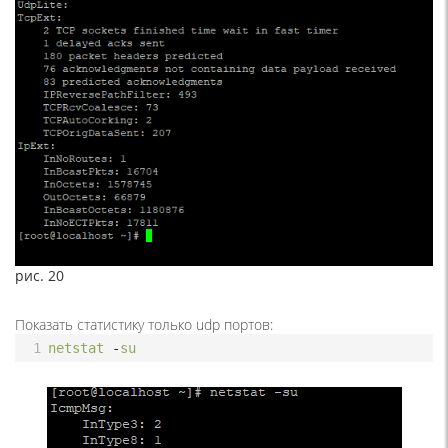
рис. 20
Показать статистику только udp портов:
1
netstat
-
su