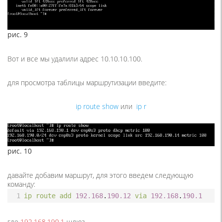
рис. 9
Вот и все мы удалили адрес 10.10.10.100.
для просмотра таблицы маршрутизации введите:
ip route show
или
ip r
рис. 10
давайте добавим маршрут, для этого введем следующую
команду:
1
ip
route
add
192.168
.
190.12
via
192.168
.
190.1
где
192.168.190.1
шлюз.