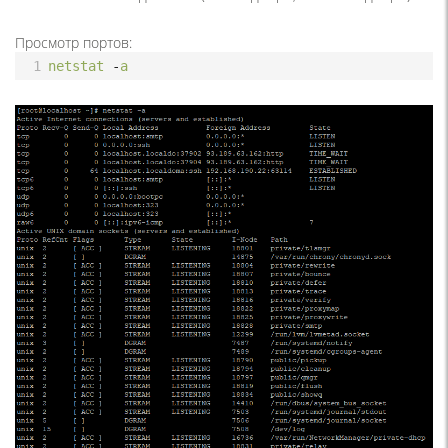
Просмотр портов:
1
netstat
-
a