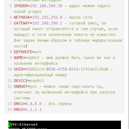
статический
интерфейс
5
IPADDR
=
192.168
.
190.30
-
адрес
можем
задать
какой
угодно
6
NETMASK
=
255.255
.
255.0
-
маска
сети
7
GATEWAY
=
192.168
.
190.1
-
сетевой
шлюз
, 
на
который
пакет
отправляется
в
том
случае
, 
если
маршрут
к
сети
назначения
пакета
не
известен
(
не
задан
явным
образом
в
таблице
маршрутизации
хоста
)
8
DEFROUTE
=
yes
9
NAME
=
enp0s3
-
имя
должно
быть
такое
же
как
и
название
интерфейса
10
UUID
=
43
d822cd
-
8836
-
4758
-
87e3
-
1
f45a62c20a8
-
идентификационный
номер
11
DEVICE
=
enp0s3
12
ONBOOT
=
yes
-
можно
также
подставить
no
, 
отвечает
за
включения
интерфейса
при
запуске
системы
13
DNS1
=
8.8
.
8.8
-
dns
сервер
14
DNS2
=
1.1
.
1.1