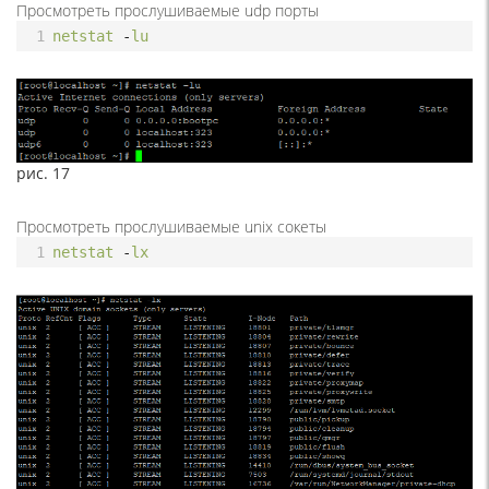
Просмотреть прослушиваемые udp порты
1
netstat
-
lu
рис. 17
Просмотреть прослушиваемые unix сокеты
1
netstat
-
lx