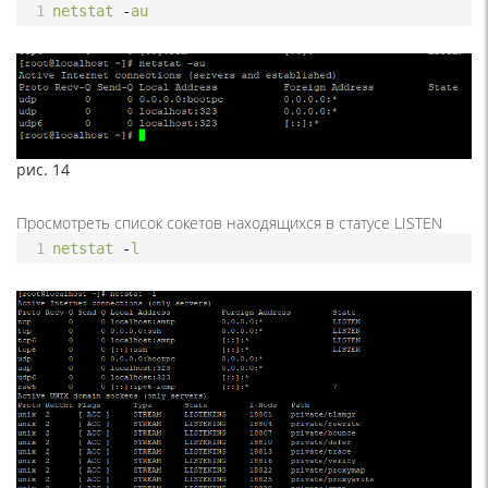
1
netstat
-
au
рис. 14
Просмотреть список сокетов находящихся в статусе LISTEN
1
netstat
-
l