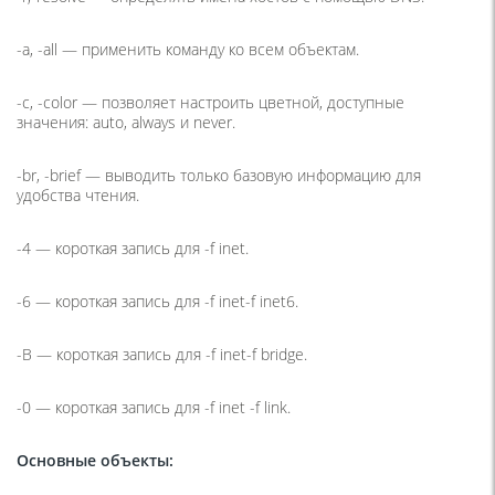
-a, -all
— применить команду ко всем объектам.
-c, -color
— позволяет настроить цветной, доступные
значения: auto, always и never.
-br, -brief
— выводить только базовую информацию для
удобства чтения.
-4
— короткая запись для -f inet.
-6 —
короткая запись для -f inet-f inet6.
-B
— короткая запись для -f inet-f bridge.
-0
— короткая запись для -f inet -f link.
Основные объекты: