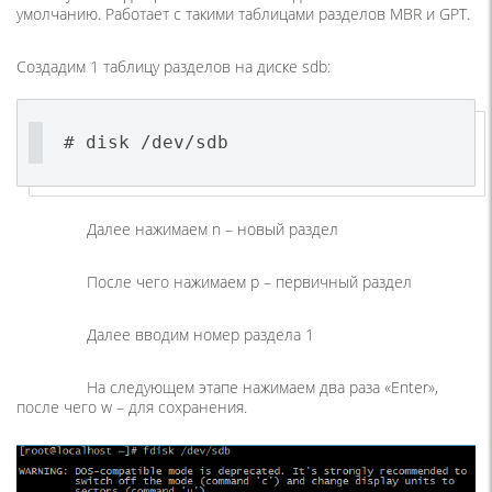
умолчанию. Работает с такими таблицами разделов MBR и GPT.
Создадим 1 таблицу разделов на диске sdb:
# disk /dev/sdb
Далее нажимаем n – новый раздел
После чего нажимаем p – первичный раздел
Далее вводим номер раздела 1
На следующем этапе нажимаем два раза «Enter»,
после чего w – для сохранения.