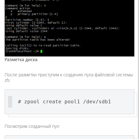
Разметка диска
После разметки приступим к созданию пула файловой системы
zfs
# zpool create pool1 /dev/sdb1
Посмотрим созданный пул: