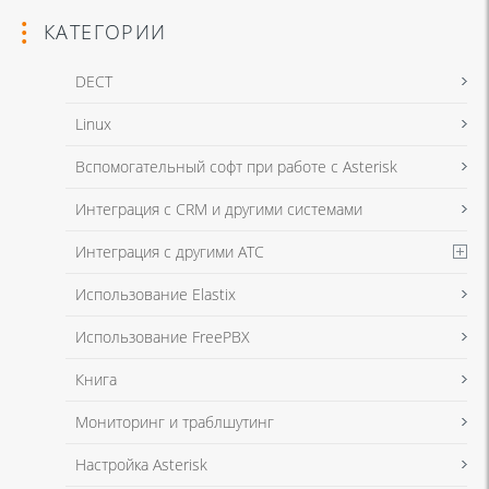
КАТЕГОРИИ
DECT
Linux
Я даю согласие на обработку моих персональных данных для связи
Вспомогательный софт при работе с Asterisk
в соответствии с
Политикой в отношении обработки персональных
данных
и
Политикой конфиденциальности
Интеграция с CRM и другими системами
Интеграция с другими АТС
Я даю согласие на обработку моих персональных данных для связи
Использование Elastix
в соответствии с
Политикой в отношении обработки персональных
данных
и
Политикой конфиденциальности
Использование FreePBX
Книга
Мониторинг и траблшутинг
Настройка Asterisk