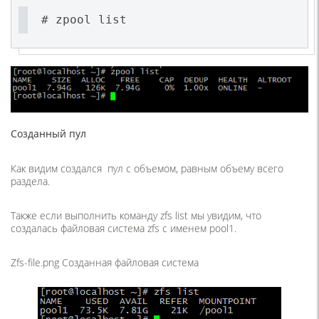
# zpool list
Созданный пул
Как видим создался пул с объемом, равным объему всего
раздела.
Также если выполнить команду zfs list мы увидим, что
создалась файловая система zfs с именем pool1.
Zfs-file.png Созданная файловая система