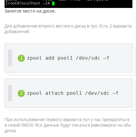
Занятое место на диске.
Для добавления второго жесткого диска в пул. Есть 2 варианта
добавления:
zpool add pool1 /dev/sdc –f
zpool attach pool1 /dev/sdc –f
При использования первого варианта пул у нас превратиться
в некий RAID0. Все данные будут писаться равномерно на оба
диска.