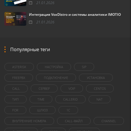
21.01.2026
Интеграция VoxDistro и системы аналитики IMOTIO
21.01.2026
Популярные теги
ASTERISK
НАСТРОЙКА
SIP
FREEPBX
ПОДКЛЮЧЕНИЕ
УСТАНОВКА
CALL
СЕРВЕР
VOIP
CENTOS
ТИП
TIME
CALLERID
NAT
FOR
ШЛЮЗ
1C
ВНУТРЕННИЕ НОМЕРА
CALL-ФАЙЛ
CHANNEL