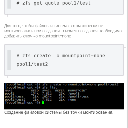
# zfs get quota pool1/test
Для того, чтобы файловая система автоматически не
монтировалась при создании, в момент создания необходимо
добавить ключ –o mountpoint=none
# zfs create –o mountpoint=none
pool1/test2
Создание файловой системы без точки монтирования.