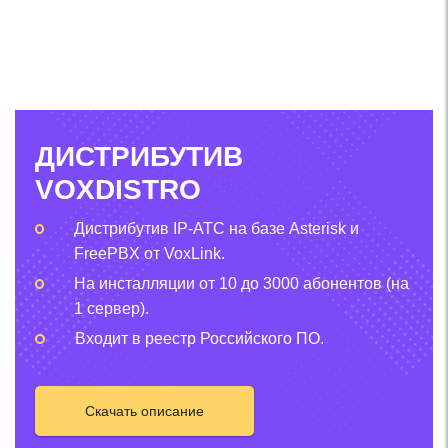
ДИСТРИБУТИВ
VOXDISTRO
Дистрибутив IP-АТС на базе Asterisk и
FreePBX от VoxLink.
На инсталляции от 10 до 3000 абонентов (на
1 сервер).
Входит в реестр Российского ПО.
Скачать описание