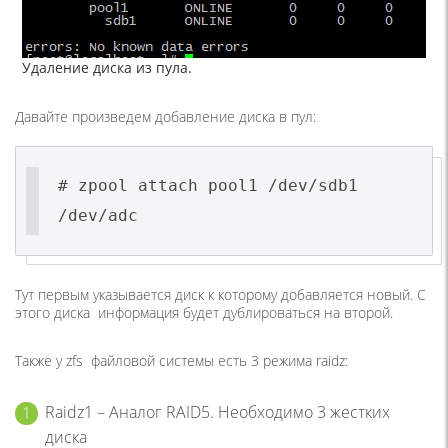
Удаление диска из пула.
Давайте произведем добавление диска в пул:
# zpool attach pool1 /dev/sdb1
/dev/adc
Тут первым указывается диск к которому добавляется новый. С
этого диска информация будет дублироваться на второй.
Также у zfs файловой системы есть 3 режима raidz:
Raidz1 – Аналог RAID5. Необходимо 3 жестких
диска