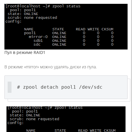
Пул в режиме RAID1
В режиме «mirror» можно удалять диски из пула.
# zpool detach pool1 /dev/sdc