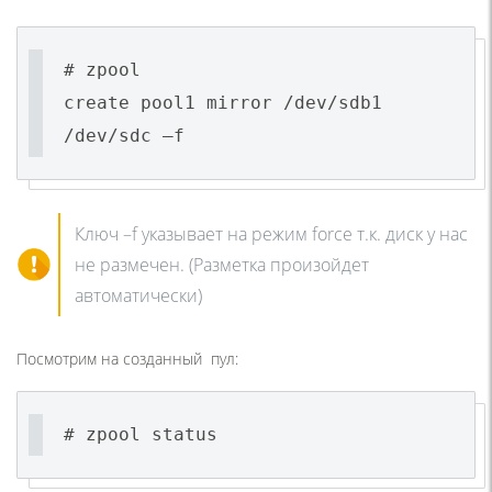
# zpool
create pool1 mirror /dev/sdb1
/dev/sdc –f
Ключ –f указывает на режим force т.к. диск у нас
не размечен. (Разметка произойдет
автоматически)
Посмотрим на созданный пул:
# zpool status