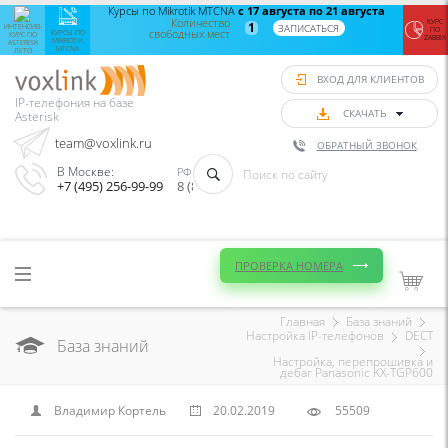
Интенсив-
Курсы по Mikrotik MTCNA
с 17 августа по 21 августа
Zab
курс по
Количество
монит
КУРС
1
ЗАПИСАТЬСЯ
ИНТЕНСИВ-
ПО
свободных мест
Asterisk
Aster
КУРСЫ ПО
КУРС ПО
ZABBIX
MIKROTIK
ASTERISK
лето
Vo
MTCNA
ЛЕТО
с 24
с
августа
сент
ВХОД ДЛЯ КЛИЕНТОВ
по 28
по
августа
сент
IP-телефония на базе
Количество
Колич
СКАЧАТЬ
Asterisk
свободных
своб
мест
8
team@voxlink.ru
ОБРАТНЫЙ ЗВОНОК
ЗАПИСАТЬСЯ
ЗАПИС
В Москве:
РФ (Звонок бесплатный):
+7 (495) 256-99-99
8 (800) 333-75-33
ПРОВЕРКА НОМЕРА
Главная
База знаний
Настройка IP-телефонов
DECT
База знаний
Настройка, перепрошивка и
дебаг Panasonic KX-TGP600
Владимир Кортель
20.02.2019
55509