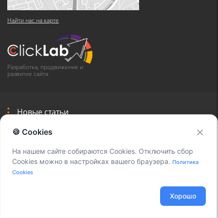
Найти нас на карте
Разработка, продвижение и
развитие сайта
Новые статьи
🍪 Cookies
Перемещение записей разговоров Asterisk
На нашем сайте собираются Cookies. Отключить сбор
22.01.2026
Cookies можно в настройках вашего браузера.
Политика
Установка приложения Blacklist
Cookies
21.01.2026
Хорошо
Интеграция VoxDistro и системы аналитики IMOTIO
21.01.2026