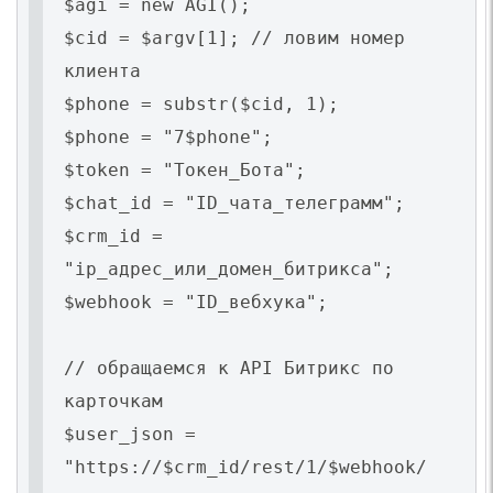
$agi = new AGI();
$cid = $argv[1]; // ловим номер
клиента
$phone = substr($cid, 1);
$phone = "7$phone";
$token = "Токен_Бота";
$chat_id = "ID_чата_телеграмм";
$crm_id =
"ip_адрес_или_домен_битрикса";
$webhook = "ID_вебхука";
// обращаемся к API Битрикс по
карточкам
$user_json =
"https://$crm_id/rest/1/$webhook/