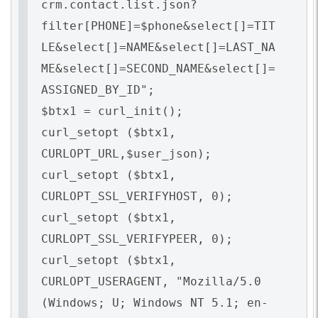
crm.contact.list.json?
filter[PHONE]=$phone&select[]=TIT
LE&select[]=NAME&select[]=LAST_NA
ME&select[]=SECOND_NAME&select[]=
ASSIGNED_BY_ID";
$btx1 = curl_init();
curl_setopt ($btx1,
CURLOPT_URL,$user_json);
curl_setopt ($btx1,
CURLOPT_SSL_VERIFYHOST, 0);
curl_setopt ($btx1,
CURLOPT_SSL_VERIFYPEER, 0);
curl_setopt ($btx1,
CURLOPT_USERAGENT, "Mozilla/5.0
(Windows; U; Windows NT 5.1; en-