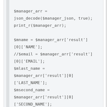
$manager_arr =
json_decode($manager_json, true);
print_r($manager_arr);
$mname = $manager_arr['result']
[0]['NAME'];
//$email = $manager_arr['result']
[0]['EMAIL'];
$mlast_name =
$manager_arr['result'][0]
['LAST_NAME'];
$msecond_name =
$manager_arr['result'][0]
['SECOND_NAME'];