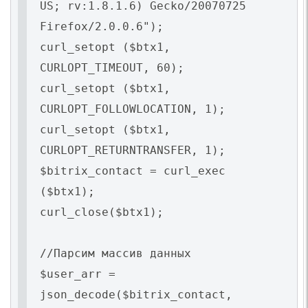
US; rv:1.8.1.6) Gecko/20070725
Firefox/2.0.0.6");
curl_setopt ($btx1,
CURLOPT_TIMEOUT, 60);
curl_setopt ($btx1,
CURLOPT_FOLLOWLOCATION, 1);
curl_setopt ($btx1,
CURLOPT_RETURNTRANSFER, 1);
$bitrix_contact = curl_exec
($btx1);
curl_close($btx1);
//Парсим массив данных
$user_arr =
json_decode($bitrix_contact,