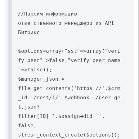
//Парсим информацию
ответственного менеджера из API
Битрикс
$options=array("ssl"=>array("veri
fy_peer"=>false,"verify_peer_name
"=>false));
$manager_json =
file_get_contents('https://'.$crm
_id.'/rest/1/'.$webhook.'/user.ge
t.json?
filter[ID]='.$assignedid.'',
false,
stream_context_create($options));