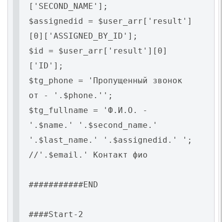
['SECOND_NAME'];
$assignedid = $user_arr['result']
[0]['ASSIGNED_BY_ID'];
$id = $user_arr['result'][0]
['ID'];
$tg_phone = 'Пропущенный звонок
от - '.$phone.'';
$tg_fullname = 'Ф.И.О. -
'.$name.' '.$second_name.'
'.$last_name.' '.$assignedid.' ';
//'.$email.' Контакт фио
###########END
####Start-2