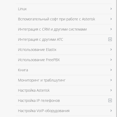
Linux
Я даю согласие на обработку моих персональных данных для связи
Вспомогательный софт при работе с Asterisk
в соответствии с
Политикой в отношении обработки персональных
данных
и
Политикой конфиденциальности
Интеграция с CRM и другими системами
Интеграция с другими АТС
Я даю согласие на обработку моих персональных данных для связи
Использование Elastix
в соответствии с
Политикой в отношении обработки персональных
данных
и
Политикой конфиденциальности
Использование FreePBX
Книга
Мониторинг и траблшутинг
Настройка Asterisk
Настройка IP-телефонов
Настройка VoIP-оборудования