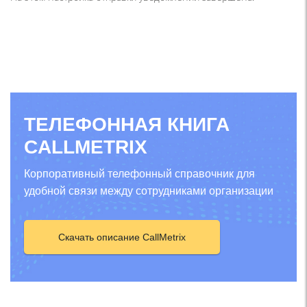
ТЕЛЕФОННАЯ КНИГА
CALLMETRIX
Корпоративный телефонный справочник для
удобной связи между сотрудниками организации
Скачать описание CallMetrix