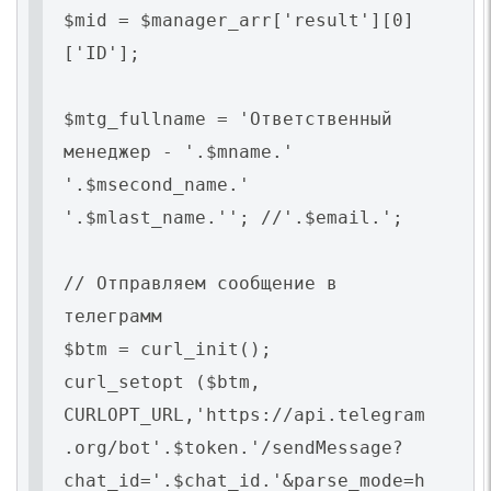
$mid = $manager_arr['result'][0]
['ID'];
$mtg_fullname = 'Ответственный
менеджер - '.$mname.'
'.$msecond_name.'
'.$mlast_name.''; //'.$email.';
// Отправляем сообщение в
телеграмм
$btm = curl_init();
curl_setopt ($btm,
CURLOPT_URL,'https://api.telegram
.org/bot'.$token.'/sendMessage?
chat_id='.$chat_id.'&parse_mode=h