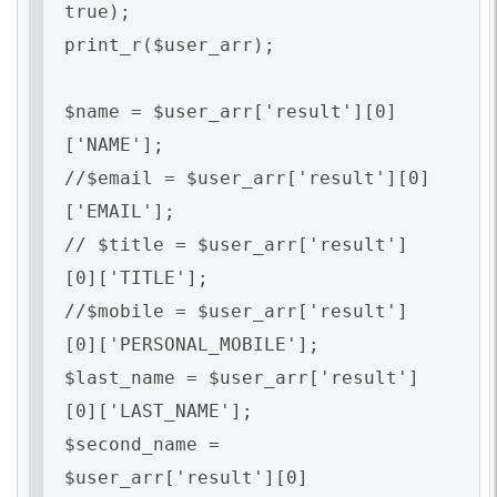
true);
print_r($user_arr);
$name = $user_arr['result'][0]
['NAME'];
//$email = $user_arr['result'][0]
['EMAIL'];
// $title = $user_arr['result']
[0]['TITLE'];
//$mobile = $user_arr['result']
[0]['PERSONAL_MOBILE'];
$last_name = $user_arr['result']
[0]['LAST_NAME'];
$second_name =
$user_arr['result'][0]