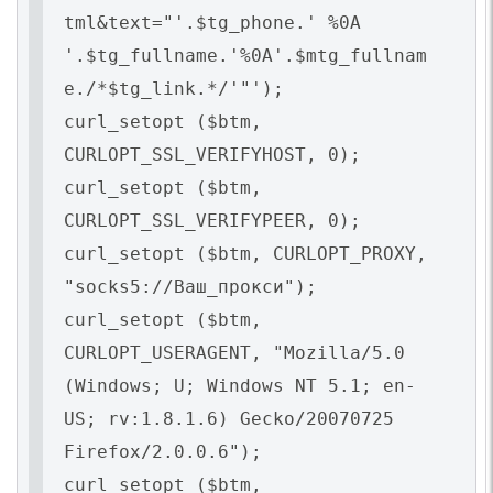
tml&text="'.$tg_phone.' %0A
'.$tg_fullname.'%0A'.$mtg_fullnam
e./*$tg_link.*/'"');
curl_setopt ($btm,
CURLOPT_SSL_VERIFYHOST, 0);
curl_setopt ($btm,
CURLOPT_SSL_VERIFYPEER, 0);
curl_setopt ($btm, CURLOPT_PROXY,
"socks5://Ваш_прокси");
curl_setopt ($btm,
CURLOPT_USERAGENT, "Mozilla/5.0
(Windows; U; Windows NT 5.1; en-
US; rv:1.8.1.6) Gecko/20070725
Firefox/2.0.0.6");
curl_setopt ($btm,