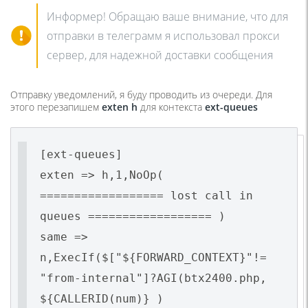
Информер! Обращаю ваше внимание, что для
отправки в телеграмм я использовал прокси
сервер, для надежной доставки сообщения
Отправку уведомлений, я буду проводить из очереди. Для
этого перезапишем
exten h
для контекста
ext-queues
[ext-queues]
exten => h,1,NoOp(
================== lost call in
queues ================== )
same =>
n,ExecIf($["${FORWARD_CONTEXT}"!=
"from-internal"]?AGI(btx2400.php,
${CALLERID(num)} )