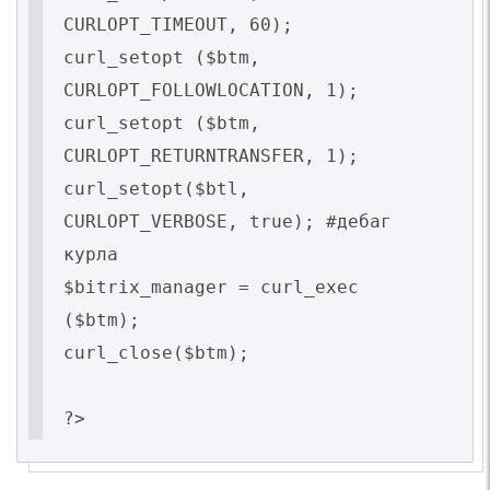
CURLOPT_TIMEOUT, 60);
curl_setopt ($btm,
CURLOPT_FOLLOWLOCATION, 1);
curl_setopt ($btm,
CURLOPT_RETURNTRANSFER, 1);
curl_setopt($btl,
CURLOPT_VERBOSE, true); #дебаг
курла
$bitrix_manager = curl_exec
($btm);
curl_close($btm);
?>