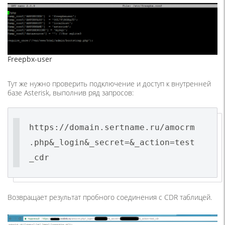
Freepbx-user
Тут же нужно проверить подключение и доступ к внутренней
базе Asterisk, выполнив ряд запросов:
https://domain.sertname.ru/amocrm
.php&_login&_secret=&_action=test
_cdr
Возвращает результат пробного соединения с CDR таблицей.