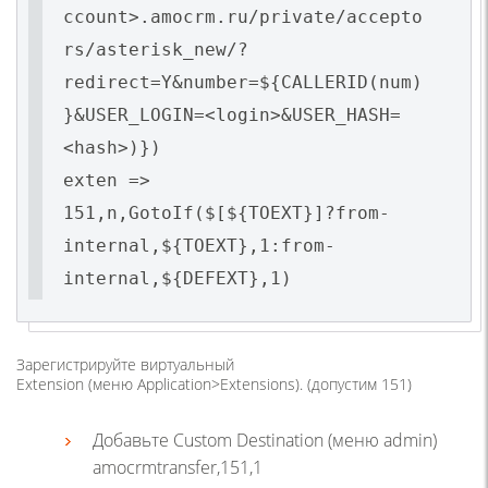
ccount>.amocrm.ru/private/accepto
rs/asterisk_new/?
redirect=Y&number=${CALLERID(num)
}&USER_LOGIN=<login>&USER_HASH=
<hash>)})
exten =>
151,n,GotoIf($[${TOEXT}]?from-
internal,${TOEXT},1:from-
internal,${DEFEXT},1)
Зарегистрируйте виртуальный
Extension (меню Application>Extensions). (допустим 151)
Добавьте Custom Destination (меню admin)
amocrmtransfer,151,1