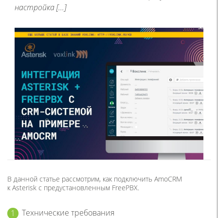
настройка […]
В данной статье рассмотрим, как подключить AmoCRM
к Asterisk c предустановленным FreePBX.
Технические требования