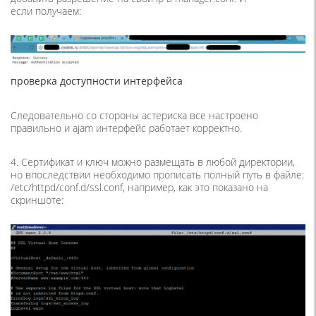
если получаем:
проверка доступности интерфейса
Следовательно со стороны астериска все настроено
правильно и ajam интерфейс работает корректно.
4. Сертификат и ключ можно размещать в любой директории,
но впоследствии необходимо прописать полный путь в файле:
/etc/httpd/conf.d/ssl.conf, например, как это показано на
скриншоте: