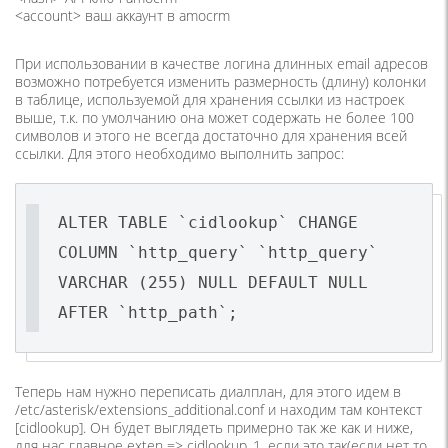
<account> ваш аккаунт в amocrm
При использовании в качестве логина длинных email адресов
возможно потребуется изменить размерность (длину) колонки
в таблице, используемой для хранения ссылки из настроек
выше, т.к. по умолчанию она может содержать не более 100
символов и этого не всегда достаточно для хранения всей
ссылки. Для этого необходимо выполнить запрос:
ALTER TABLE `cidlookup` CHANGE
COLUMN `http_query` `http_query`
VARCHAR (255) NULL DEFAULT NULL
AFTER `http_path`;
Теперь нам нужно переписать диалплан, для этого идем в
/etc/asterisk/extensions_additional.conf и находим там контекст
[cidlookup]. Он будет выглядеть примерно так же как и ниже,
для нас главное exten => cidlookup_1, если это так(если нет то