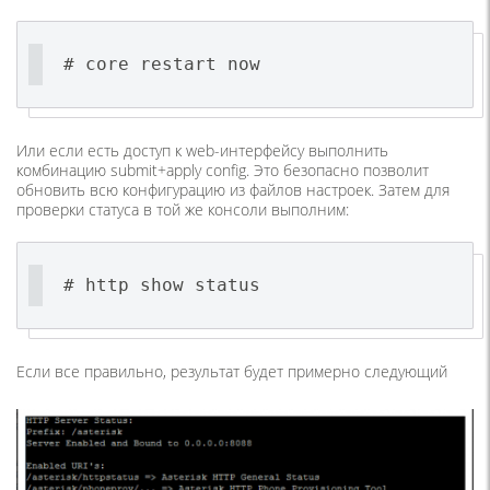
# core restart now
Или если есть доступ к web-интерфейсу выполнить
комбинацию submit+apply config. Это безопасно позволит
обновить всю конфигурацию из файлов настроек. Затем для
проверки статуса в той же консоли выполним:
# http show status
Если все правильно, результат будет примерно следующий