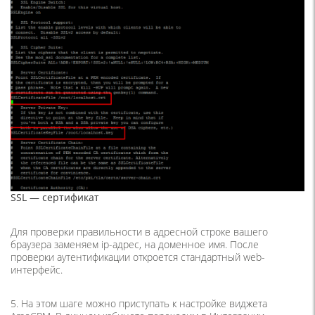
SSL — сертификат
Для проверки правильности в адресной строке вашего
браузера заменяем ip-адрес, на доменное имя. После
проверки аутентификации откроется стандартный web-
интерфейс.
5. На этом шаге можно приступать к настройке виджета