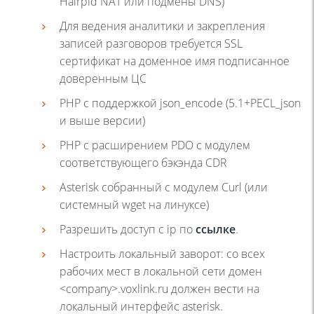
Hairpid NAT или подмены DNS)
Для ведения аналитики и закрепления
записей разговоров требуется SSL
сертификат на доменное имя подписанное
доверенным ЦС
PHP с поддержкой json_encode (5.1+PECL_json
и выше версии)
PHP с расширением PDO с модулем
соответствующего бэкэнда CDR
Asterisk собранный с модулем Curl (или
системный wget на линуксе)
Разрешить доступ с ip по
ссылке
.
Настроить локальный заворот: со всех
рабочих мест в локальной сети домен
<company>.voxlink.ru должен вести на
локальный интерфейс asterisk.