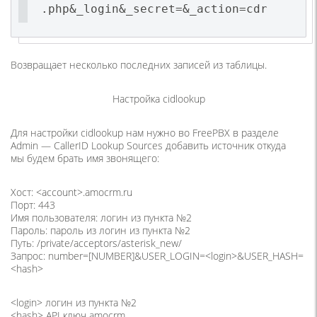
.php&_login&_secret=&_action=cdr
Возвращает несколько последних записей из таблицы.
Настройка cidlookup
Для настройки cidlookup нам нужно во FreePBX в разделе
Admin — CallerID Lookup Sources добавить источник откуда
мы будем брать имя звонящего:
Хост: <account>.amocrm.ru
Порт: 443
Имя пользователя: логин из пункта №2
Пароль: пароль из логин из пункта №2
Путь: /private/acceptors/asterisk_new/
Запрос: number=[NUMBER]&USER_LOGIN=<login>&USER_HASH=
<hash>
<login> логин из пункта №2
<hash> API ключ amocrm