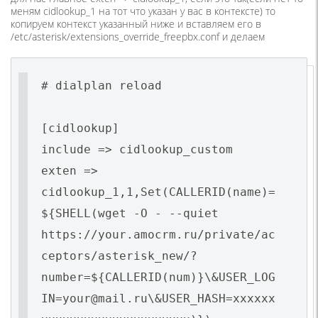
меням cidlookup_1 на тот что указан у вас в контексте) то
копируем контекст указанный ниже и вставляем его в
/etc/asterisk/extensions_override_freepbx.conf и делаем
# dialplan reload
[cidlookup]
include => cidlookup_custom
exten =>
cidlookup_1,1,Set(CALLERID(name)=
${SHELL(wget -O - --quiet
https://your.amocrm.ru/private/ac
ceptors/asterisk_new/?
number=${CALLERID(num)}\&USER_LOG
IN=your@mail.ru\&USER_HASH=xxxxxx