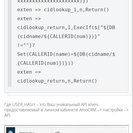
xxxxxxxxxxxxxxxxxxxxx)})
exten => cidlookup_1,n,Return()
exten =>
cidlookup_return,1,ExecIf($["${DB
(cidname/${CALLERID(num)})}"
!=""]?
Set(CALLERID(name)=${DB(cidname/$
{CALLERID(num)})}))
exten =>
cidlookup_return,n,Return()
Где
USER_HASH –
это Ваш уникальный API ключ
предоставляемый в личном кабинете AmoCRM –> настройки –>
API.