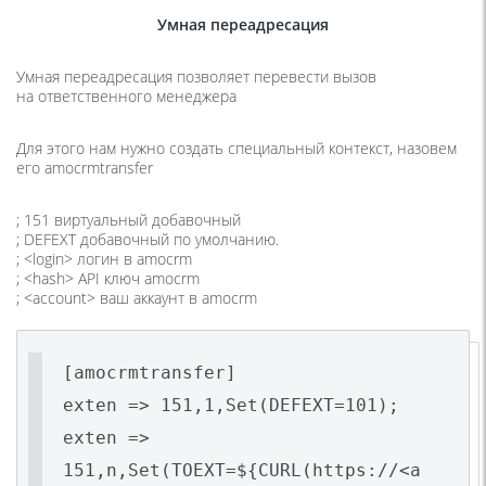
Умная переадресация
Умная переадресация позволяет перевести вызов
на ответственного менеджера
Для этого нам нужно создать специальный контекст, назовем
его amocrmtransfer
; 151 виртуальный добавочный
; DEFEXT добавочный по умолчанию.
; <login> логин в amocrm
; <hash> API ключ amocrm
; <account> ваш аккаунт в amocrm
[amocrmtransfer]
exten => 151,1,Set(DEFEXT=101);
exten =>
151,n,Set(TOEXT=${CURL(https://<a