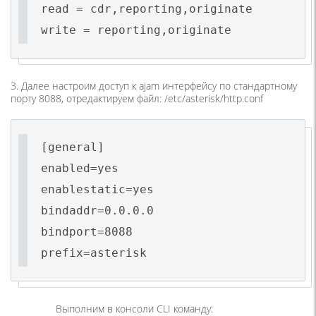
read = cdr,reporting,originate
write = reporting,originate
3. Далее настроим доступ к ajam интерфейсу по стандартному
порту 8088, отредактируем файл: /etc/asterisk/http.conf
[general]
enabled=yes
enablestatic=yes
bindaddr=0.0.0.0
bindport=8088
prefix=asterisk
Bыполним в консоли CLI команду: