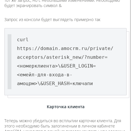
тот же запрос, но с небольшими изменениями: необходимо
будет экранировать символ &
Запрос из консоли будет выглядеть примерно так
curl
https://domain.amocrm.ru/private/
acceptors/asterisk_new/?number=
<номерклиента>\&USER_LOGIN=
<емейл-для-входа-в-
амоцрм>\&USER_HASH=ключапи
Карточка клиента
Теперь можно убедиться во всплытии карточки клиента. Для
этого необходимо быть залогиненым в личном кабинете