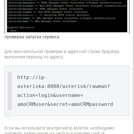
проверка запуска сервиса
Для окончательной проверки в адресной строке браузера
выполним переход по адресу:
http://ip-
asteriska:8088/asterisk/rawman?
action=login&username=
amoCRMuser&secret=amoCRMpassword
Если вы используете внутрений ip Asterisk необходимо
добавить разрешение на свой ip в manager.conf. И