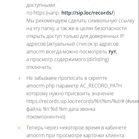
доступными
по https (напр.
http://sip.loc/records/
)
Мы рекомендуем сделать символьную ссылку
на эту папку, а так же в целях безопасности
открыть доступ только для доверенных IP
адресов (актуальный список ip адресов
amocrm всегда можно посмотреть
тут
,
а просмотр содержимого (dirlisting)
отключить.
Не забываем прописать в скрипте
amocrm.php параметр AC_RECORD_PATH
которому нужно присвоить значение
https://records.sip.loc/records/%Y/%m/%d/# (#имя
файла, %Y %d %m дата звонка
покомпонентно).
Теперь через некоторое время в кабинете
amocrm при просмотре карточки клиента