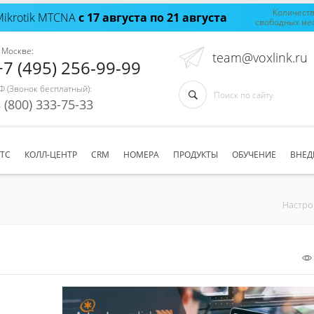
Количест
Mikrotik MTCNA
с 17 августа по 21 августа
свободных ме
 Москве:
team@voxlink.ru
+7 (495) 256-99-99
Ф (Звонок бесплатный):
 (800) 333-75-33
АТС
КОЛЛ-ЦЕНТР
CRM
НОМЕРА
ПРОДУКТЫ
ОБУЧЕНИЕ
ВНЕД
Настро