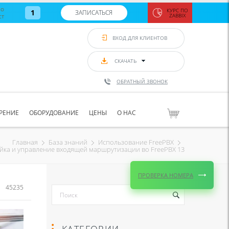
во
КУРС ПО
1
ЗАПИСАТЬСЯ
ст
ZABBIX
Zabbix:
монитор
ВХОД ДЛЯ КЛИЕНТОВ
Asterisk и
VoIP
с 7
сентябр
СКАЧАТЬ
по 11
сентябр
ОБРАТНЫЙ ЗВОНОК
Количество
свободных
мест
8
РЕНИЕ
ОБОРУДОВАНИЕ
ЦЕНЫ
О НАС
ЗАПИСАТЬС
Главная
База знаний
Использование FreePBX
йка и управление входящей маршрутизации во FreePBX 13
ПРОВЕРКА НОМЕРА
45235
КАТЕГОРИИ