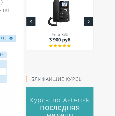
ей
я во
S
Fanvil X3S
уб
3 900 руб
БЛИЖАЙШИЕ КУРСЫ
Курсы по Asterisk
последняя
неделя