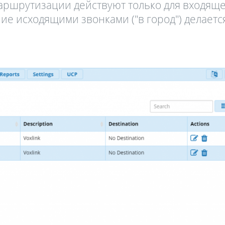
аршрутизации действуют только для входящ
е исходящими звонками ("в город") делаетс
Fanvil X3
2 990 р