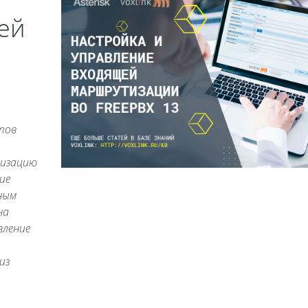
ей
тов
тизацию
ие
ным
на
вление
из