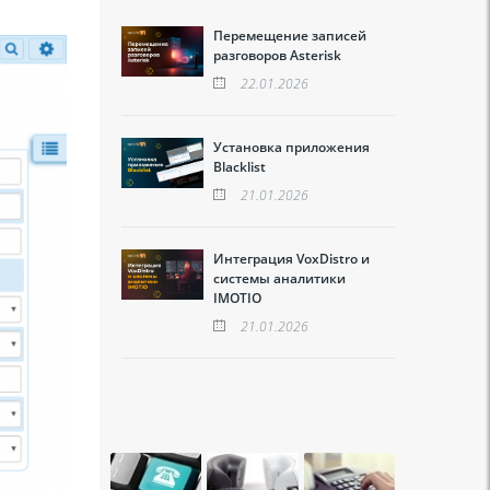
Перемещение записей
разговоров Asterisk
22.01.2026
Установка приложения
Blacklist
21.01.2026
Интеграция VoxDistro и
системы аналитики
IMOTIO
21.01.2026