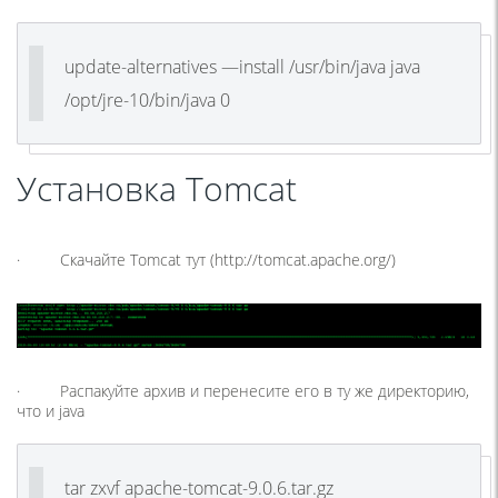
update-alternatives —install /usr/bin/java java
/opt/jre-10/bin/java 0
Установка Tomcat
· Скачайте Tomcat тут (http://tomcat.apache.org/)
· Распакуйте архив и перенесите его в ту же директорию,
что и java
tar zxvf apache-tomcat-9.0.6.tar.gz