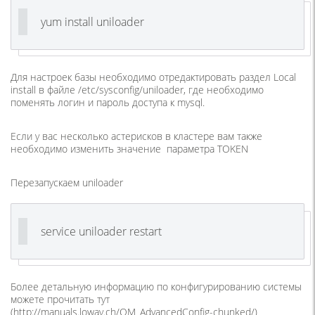
yum install uniloader
Для настроек базы необходимо отредактировать раздел Local
install в файле /etc/sysconfig/uniloader, где необходимо
поменять логин и пароль доступа к mysql.
Если у вас несколько астерисков в кластере вам также
необходимо изменить значение параметра TOKEN
Перезапускаем uniloader
service uniloader restart
Более детальную информацию по конфигурированию системы
можете прочитать тут
(http://manuals.loway.ch/QM_AdvancedConfig-chunked/)