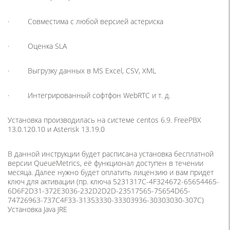
· Совместима с любой версией астериска
· Оценка SLA
· Выгрузку данных в MS Excel, CSV, XML
· Интегрированный софтфон WebRTC и т. д.
Установка производилась на системе centos 6.9. FreePBX
13.0.120.10 и Asterisk 13.19.0
В данной инструкции будет расписана установка бесплатной
версии QueueMetrics, её функционал доступен в течении
месяца. Далее нужно будет оплатить лицензию и вам придет
ключ для активации (пр. ключа 5231317C-4F324672-65654465-
6D6F2D31-372E3036-232D2D2D-23517565-75654D65-
74726963-737C4F33-31353330-33303936-30303030-307C)
Установка Java JRE