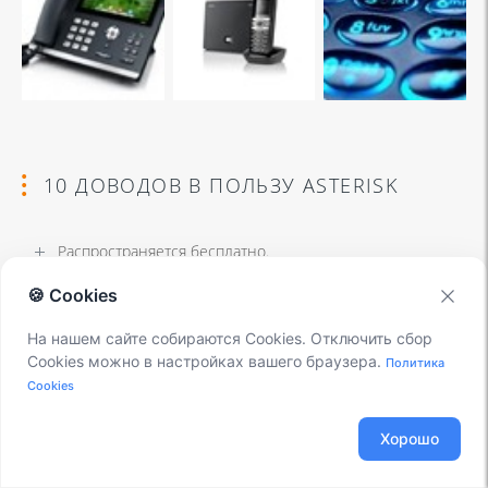
10 ДОВОДОВ В ПОЛЬЗУ ASTERISK
Распространяется бесплатно.
Безопасен в использовании.
🍪 Cookies
Надежен в эксплуатации.
На нашем сайте собираются Cookies. Отключить сбор
Cookies можно в настройках вашего браузера.
Политика
Гибкий в настройке.
Cookies
Имеет огромный функционал.
Хорошо
Интегрируется с любыми системами.