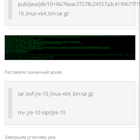
pub/java/jdk/10+46/76eac37278c24557a3c4199677f19
10_linux-x64_bin.tar.gz
Распакуем скачанный архив
tar zxvf jre-10_linux-x64_bin.tar.gz
mv jre-10 /opt/jre-10
Завершим установку java