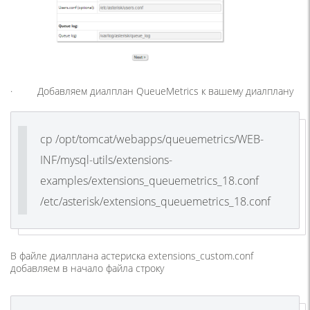
· Добавляем диалплан QueueMetrics к вашему диалплану
cp /opt/tomcat/webapps/queuemetrics/WEB-
INF/mysql-utils/extensions-
examples/extensions_queuemetrics_18.conf
/etc/asterisk/extensions_queuemetrics_18.conf
В файле диалплана астериска extensions_custom.conf
добавляем в начало файла строку