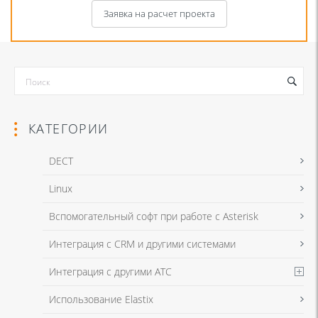
Заявка на расчет проекта
КАТЕГОРИИ
DECT
Linux
Я даю согласие на обработку моих персональных данных для связи
Вспомогательный софт при работе с Asterisk
в соответствии с
Политикой в отношении обработки персональных
данных
и
Политикой конфиденциальности
Интеграция с CRM и другими системами
Интеграция с другими АТС
Я даю согласие на обработку моих персональных данных для связи
Использование Elastix
в соответствии с
Политикой в отношении обработки персональных