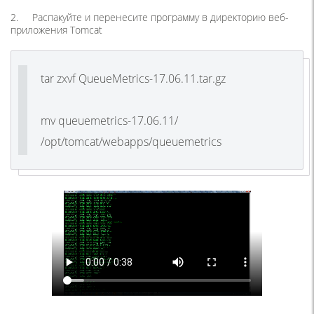
2. Распакуйте и перенесите программу в директорию веб-
приложения Tomcat
tar zxvf QueueMetrics-17.06.11.tar.gz
mv queuemetrics-17.06.11/
/opt/tomcat/webapps/queuemetrics