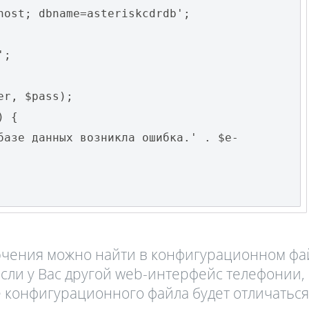
host; dbname=asteriskcdrdb';
';
Fanvil X3
2 990 р
er, $pass);
) {
базе данных возникла ошибка.' . $e-
ючения можно найти в конфигурационном фа
). Если у Вас другой web-интерфейс телефонии,
 конфигурационного файла будет отличаться