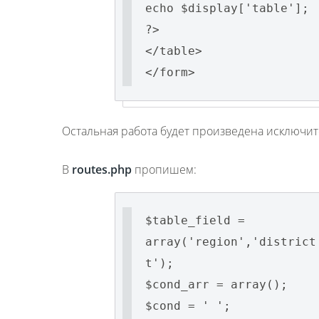
echo $display['table'];
?>
</table>
</form>
Остальная работа будет произведена исключи
В
routes.php
пропишем:
$table_field =
array('region','district
t');
$cond_arr = array();
$cond = ' ';