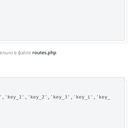
тельно в файле
routes
.
php
.
','key_1','key_2','key_3','key_i','key_