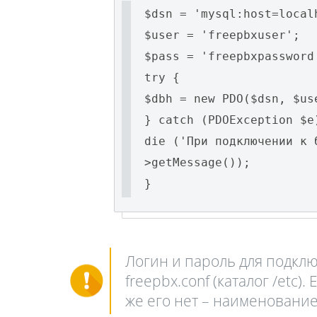
$dsn = 'mysql:host=local
$user = 'freepbxuser';
$pass = 'freepbxpassword
try {
$dbh = new PDO($dsn, $us
} catch (PDOException $e
die ('При подключении к 
>getMessage());
}
Логин и пароль для подкл
freepbx.conf (каталог /etc
же его нет – наименование