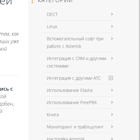
ией
DECT
Linux
тем, как
Вспомогательный софт при
ации уже
работе с Asterisk
ной
Интеграция с CRM и другими
системами
Интеграция с другими АТС
ись с
Использование Elastix
кой
Использование FreePBX
добен,
й
Книга
Мониторинг и траблшутинг
Настройка Asterisk