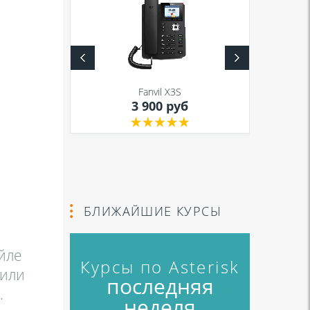
S
Fanvil X3S
уб
3 900 руб
БЛИЖАЙШИЕ КУРСЫ
йле
Курсы по Asterisk
 или
последняя
.
неделя