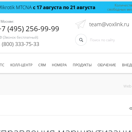
Количест
Mikrotik MTCNA
с 17 августа по 21 августа
свободных ме
 Москве:
team@voxlink.ru
+7 (495) 256-99-99
Ф (Звонок бесплатный):
 (800) 333-75-33
АТС
КОЛЛ-ЦЕНТР
CRM
НОМЕРА
ПРОДУКТЫ
ОБУЧЕНИЕ
ВНЕД
Web-