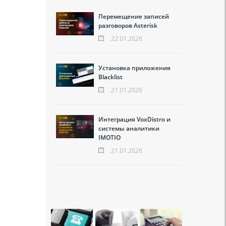
Перемещение записей
разговоров Asterisk
22.01.2026
Установка приложения
Blacklist
21.01.2026
Интеграция VoxDistro и
системы аналитики
IMOTIO
21.01.2026