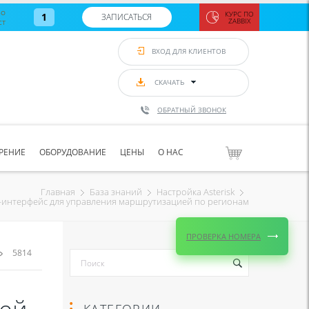
во
КУРС ПО
1
ЗАПИСАТЬСЯ
ст
ZABBIX
Zabbix:
монитор
ВХОД ДЛЯ КЛИЕНТОВ
Asterisk и
VoIP
с 7
сентябр
СКАЧАТЬ
по 11
сентябр
ОБРАТНЫЙ ЗВОНОК
Количество
свободных
мест
8
РЕНИЕ
ОБОРУДОВАНИЕ
ЦЕНЫ
О НАС
ЗАПИСАТЬС
Главная
База знаний
Настройка Asterisk
интерфейс для управления маршрутизацией по регионам
ПРОВЕРКА НОМЕРА
5814
КАТЕГОРИИ