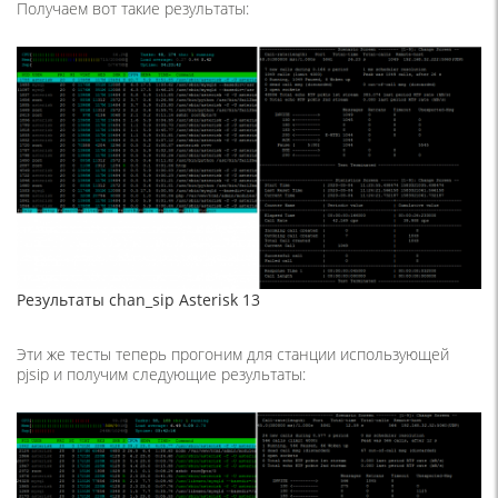
Получаем вот такие результаты:
Результаты chan_sip Asterisk 13
Эти же тесты теперь прогоним для станции использующей
pjsip и получим следующие результаты: