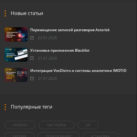
Новые статьи
Перемещение записей разговоров Asterisk
22.01.2026
Установка приложения Blacklist
21.01.2026
Интеграция VoxDistro и системы аналитики IMOTIO
21.01.2026
Популярные теги
ASTERISK
НАСТРОЙКА
SIP
FREEPBX
ПОДКЛЮЧЕНИЕ
УСТАНОВКА