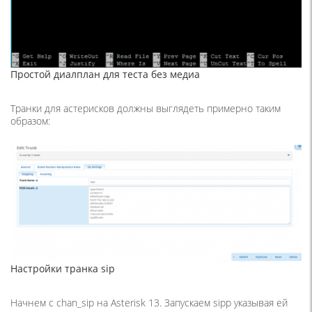
Простой диалплан для теста без медиа
Транки для астерисков должны выглядеть примерно таким
образом:
Настройки транка sip
Начнем с chan_sip на Asterisk 13. Запускаем sipp указывая ей