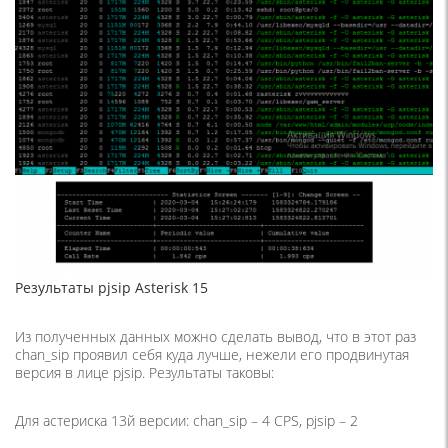
Результаты pjsip Asterisk 15
Из полученных данных можно сделать вывод, что в этот раз
chan_sip проявил себя куда лучше, нежели его продвинутая
версия в лице pjsip. Результаты таковы:
Для астериска 13й версии: chan_sip – 4 CPS, pjsip – 2