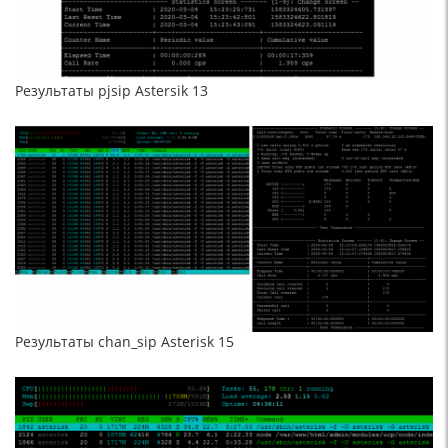
Результаты pjsip Astersik 13
Результаты chan_sip Asterisk 15