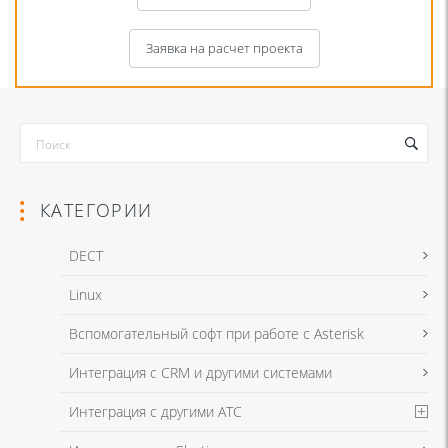
Заявка на расчет проекта
КАТЕГОРИИ
DECT
Linux
Я даю согласие на обработку моих персональных данных для связи
Вспомогательный софт при работе с Asterisk
в соответствии с
Политикой в отношении обработки персональных
данных
и
Политикой конфиденциальности
Интеграция с CRM и другими системами
Интеграция с другими АТС
Я даю согласие на обработку моих персональных данных для связи