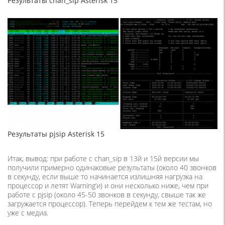
Результаты chan_sip Asterisk 15
Результаты pjsip Asterisk 15
Итак, вывод: при работе с chan_sip в 13й и 15й версии мы
получили примерно одинаковые результаты (около 40 звонков
в секунду, если выше то начинается излишняя нагрузка на
процессор и летят Warning’и) и они несколько ниже, чем при
работе с pjsip (около 45-50 звонков в секунду, свыше так же
загружается процессор). Теперь перейдем к тем же тестам, но
уже с медиа.