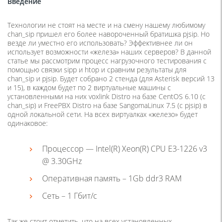
Введение
Технологии не стоят на месте и на смену нашему любимому
chan_sip пришел его более навороченный братишка pjsip. Но
везде ли уместно его использовать? Эффективнее ли он
использует возможности «железа» наших серверов? В данной
статье мы рассмотрим процесс нагрузочного тестирования с
помощью связки sipp и htop и сравним результаты для
chan_sip и pjsip. Будет собрано 2 стенда (для Asterisk версий 13
и 15), в каждом будет по 2 виртуальные машины с
установленными на них voxlink Distro на базе CentOS 6.10 (c
chan_sip) и FreePBX Distro на базе SangomaLinux 7.5 (c pjsip) в
одной локальной сети. На всех виртуалках «железо» будет
одинаковое:
Процессор — Intel(R) Xeon(R) CPU E3-1226 v3
@ 3.30GHz
Оперативная память – 1Gb ddr3 RAM
Сеть – 1 Гбит/c
Так же стоит отметить, что на всех установленных