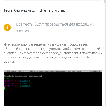
Тесты без медиа для chan_sip и pjsip
Все тесты будут проводиться для входящих
звонков
Итак, виртуалки развернуты и запущены, прокидываем
обычный сиповый транк для утилиты, добавляем простейший
диалплан в /etc/asterisk/extensions_custom.conf и приступаем к
тестированию. Диалплан выглядит так (для эхо-теста без
медиа):