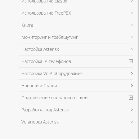
Использование Elastix
в соответствии с
Политикой в отношении обработки персональных
данных
и
Политикой конфиденциальности
Использование FreePBX
Книга
Мониторинг и траблшутинг
Настройка Asterisk
Настройка IP-телефонов
Настройка VoIP-оборудования
Новости и Статьи
Подключение операторов связи
Разработка под Asterisk
Установка Asterisk