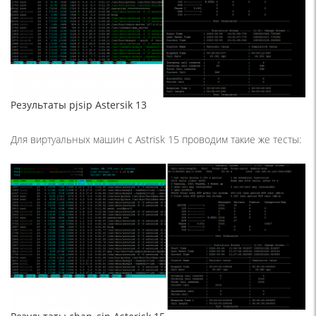
Результаты pjsip Astersik 13
Для виртуальных машин с Astrisk 15 проводим такие же тесты: