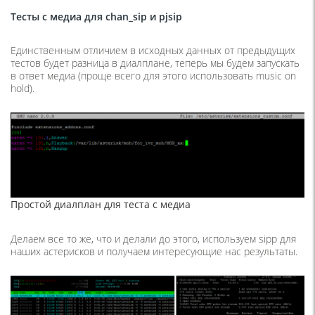
Тесты с медиа для chan_sip и pjsip
Единственным отличием в исходных данных от предыдущих
тестов будет разница в диалплане, теперь мы будем запускать
в ответ медиа (проще всего для этого использовать music on
hold).
Простой диалплан для теста с медиа
Делаем все то же, что и делали до этого, используем sipp для
наших астерисков и получаем интересующие нас результаты.