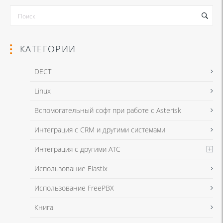
КАТЕГОРИИ
DECT
Linux
Я даю согласие на обработку моих персональных данных для связи
Вспомогательный софт при работе с Asterisk
в соответствии с
Политикой в отношении обработки персональных
данных
и
Политикой конфиденциальности
Интеграция с CRM и другими системами
Интеграция с другими АТС
Я даю согласие на обработку моих персональных данных для связи
Использование Elastix
в соответствии с
Политикой в отношении обработки персональных
данных
и
Политикой конфиденциальности
Использование FreePBX
Книга