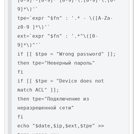
[0-9]*-[0-9]* [0-9]*\:[0-9]*\:[0-
9]*\)'`
tpe=`expr "$fn" : '.* - \([A-Za-
z0-9 ]*\)'`
ext=`expr "$fn" : '.*"\([0-
9]*\)"'`
if [[ $tpe = "Wrong password" ]];
then tpe="Неверный пароль"
fi
if [[ $tpe = "Device does not
match ACL" ]];
then tpe="Подключение из
неразрешенной сети"
fi
echo "$date,$ip,$ext,$tpe" >>