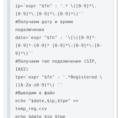
ip=`expr "$fn" : '.* \([0-9]*\.
[0-9]*\.[0-9]*\.[0-9]*\)'`
#Получаем дату и время
подключения
date=`expr "$fn" : '\[\([0-9]*-
[0-9]*-[0-9]* [0-9]*\:[0-9]*\:[0-
9]*\)'`
#Получаем тип подключения (SIP,
IAX2)
tpe=`expr "$fn" : '.*Registered \
([A-Za-z0-9]*\) '`
#Выводим в файл
echo "$date,$ip,$tpe" >>
temp_reg.csv
echo $date $ip $tpe