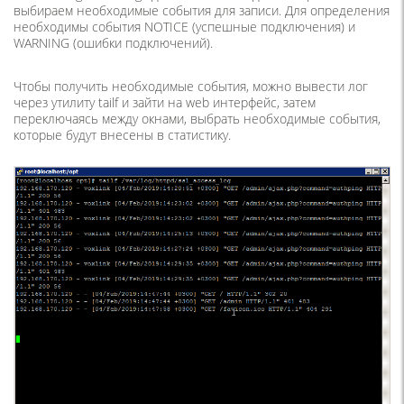
выбираем необходимые события для записи. Для определения
необходимы события NOTICE (успешные подключения) и
WARNING (ошибки подключений).
Чтобы получить необходимые события, можно вывести лог
через утилиту tailf и зайти на web интерфейс, затем
переключаясь между окнами, выбрать необходимые события,
которые будут внесены в статистику.