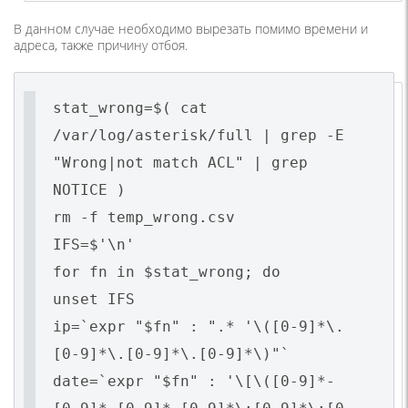
В данном случае необходимо вырезать помимо времени и
адреса, также причину отбоя.
stat_wrong=$( cat
/var/log/asterisk/full | grep -E
"Wrong|not match ACL" | grep
NOTICE )
rm -f temp_wrong.csv
IFS=$'\n'
for fn in $stat_wrong; do
unset IFS
ip=`expr "$fn" : ".* '\([0-9]*\.
[0-9]*\.[0-9]*\.[0-9]*\)"`
date=`expr "$fn" : '\[\([0-9]*-