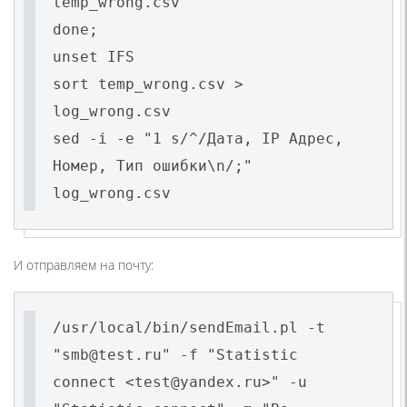
temp_wrong.csv
done;
unset IFS
sort temp_wrong.csv >
log_wrong.csv
sed -i -e "1 s/^/Дата, IP Адрес,
Номер, Тип ошибки\n/;"
log_wrong.csv
И отправляем на почту:
/usr/local/bin/sendEmail.pl -t
"smb@test.ru" -f "Statistic
connect <test@yandex.ru>" -u