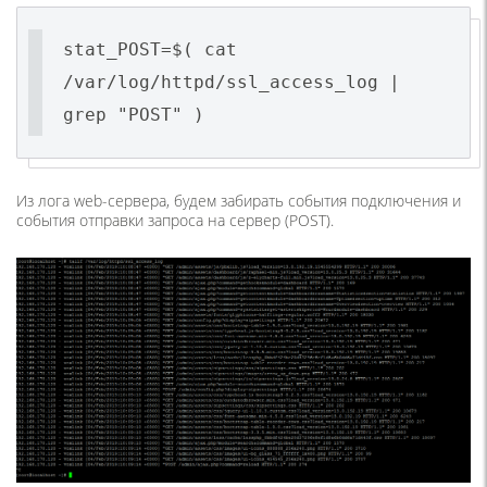
stat_POST=$( cat
/var/log/httpd/ssl_access_log |
grep "POST" )
Из лога web-сервера, будем забирать события подключения и
события отправки запроса на сервер (POST).