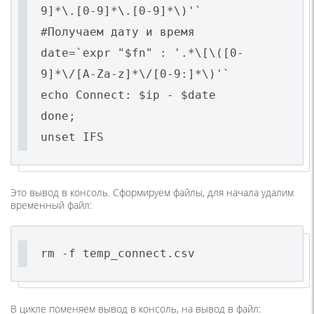
9]*\.[0-9]*\.[0-9]*\)'`
#Получаем дату и время
date=`expr "$fn" : '.*\[\([0-
9]*\/[A-Za-z]*\/[0-9:]*\)'`
echo Connect: $ip - $date
done;
unset IFS
Это вывод в консоль. Сформируем файлы, для начала удалим
временный файл:
rm -f temp_connect.csv
В цикле поменяем вывод в консоль, на вывод в файл: