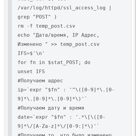
/var/log/httpd/ssl_access_log |
grep "POST" )
rm -f temp_post.csv
echo "Дата/время, IP Адрес,
Изменено " >> temp_post.csv
IFS=$'\n'
for fn in $stat_POST; do
unset IFS
#Получаем адрес
ip=`expr "$fn" : '^\([0-9]*\.[0-
9]*\.[0-9]*\.[0-9]*\)'`
#Получаем дату и время
date=`expr "$fn" : '.*\[\([0-
9]*\/[A-Za-z]*\/[0-9:]*\)'`
#Получаем то, что было изменено