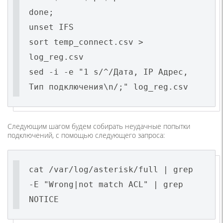
done;
unset IFS
sort temp_connect.csv >
log_reg.csv
sed -i -e "1 s/^/Дата, IP Адрес,
Тип подключения\n/;" log_reg.csv
Следующим шагом будем собирать неудачные попытки
подключений, с помощью следующего запроса:
cat /var/log/asterisk/full | grep
-E "Wrong|not match ACL" | grep
NOTICE