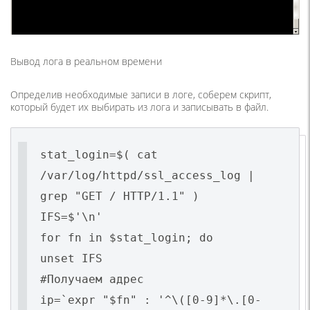
Вывод лога в реальном времени
Определив необходимые записи в логе, соберем скрипт,
который будет их выбирать из лога и записывать в файл.
stat_login=$( cat
/var/log/httpd/ssl_access_log |
grep "GET / HTTP/1.1" )
IFS=$'\n'
for fn in $stat_login; do
unset IFS
#Получаем адрес
ip=`expr "$fn" : '^\([0-9]*\.[0-