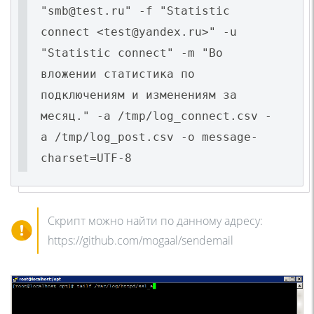
"smb@test.ru" -f "Statistic
connect <test@yandex.ru>" -u
"Statistic connect" -m "Во
вложении статистика по
подключениям и изменениям за
месяц." -a /tmp/log_connect.csv -
a /tmp/log_post.csv -o message-
charset=UTF-8
Скрипт можно найти по данному адресу:
https://github.com/mogaal/sendemail