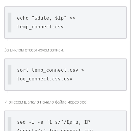
echo "$date, $ip" >>
temp_connect.csv
За циклом отсортируем записи.
sort temp_connect.csv >
log_connect.csv.csv
И внесем шапку в начало файла через sed:
sed -i -e "1 s/^/Дата, IP
Адрес\n/;" log_connect.csv