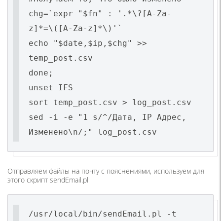
chg=`expr "$fn" : '.*\?[A-Za-
z]*=\([A-Za-z]*\)'`
echo "$date,$ip,$chg" >>
temp_post.csv
done;
unset IFS
sort temp_post.csv > log_post.csv
sed -i -e "1 s/^/Дата, IP Адрес,
Изменено\n/;" log_post.csv
Отправляем файлы на почту с пояснениями, используем для
этого скрипт sendEmail.pl
/usr/local/bin/sendEmail.pl -t