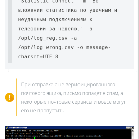
"Statistic connect" -m "Во
вложении статистика по удачным и
неудачным подключениям к
телефонии за неделю." -a
/opt/log_reg.csv -a
/opt/log_wrong.csv -o message-
charset=UTF-8
При отправке с не верифицированного
почтового ящика, письмо попадет в спам, а
некоторые почтовые сервисы и вовсе могут
его не пропустить.