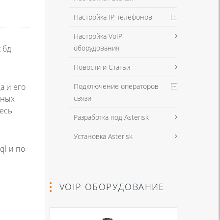
Настройка IP-телефонов
Настройка VoIP-
оборудования
 бд
Новости и Статьи
Подключение операторов
а и его
связи
ьных
есь
Разработка под Asterisk
Установка Asterisk
ql и по
VOIP ОБОРУДОВАНИЕ