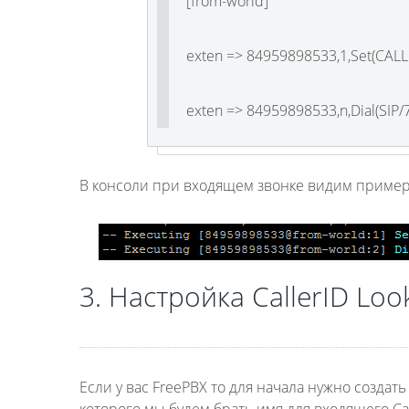
[from-world]
exten => 84959898533,1,Set(CAL
exten => 84959898533,n,Dial(SIP/
В консоли при входящем звонке видим пример
3. Настройка
CallerID Loo
Если у вас FreePBX то для начала нужно создать