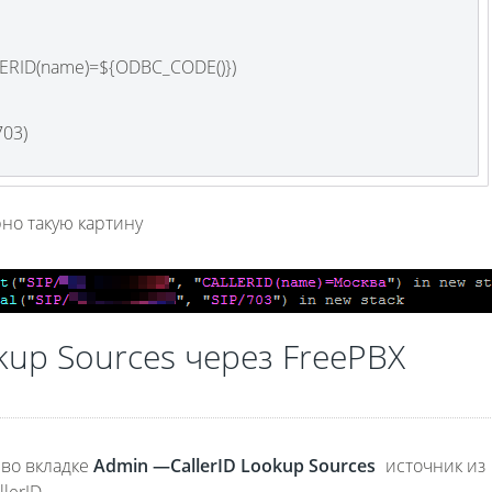
LERID(name)=${ODBC_CODE()})
703)
но такую картину
kup Sources через
FreePBX
 во вкладке
Admin —
CallerID
Lookup
Sources
источник из