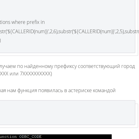
ions where prefix in
str(‘${CALLERID(num)}’,2,6),substr(‘${CALLERID(num)}’,2,5),substr
Fanvil X3
1
2 990 р
олучаем по найденному префиксу соответствующий город
XXXX или 7XXXXXXXXXX)
ная нам функция появилась в астериске командой