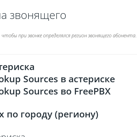
а звонящего
 чтобы при звонке определялся регион звонящего абонента.
териска
okup Sources в астериске
ookup Sources во FreePBX
 по городу (региону)
ериска