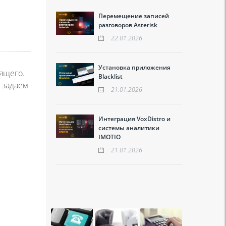
Перемещение записей
разговоров Asterisk
22.01.2026
Установка приложения
нящего.
Blacklist
 задаем
21.01.2026
Интеграция VoxDistro и
системы аналитики
IMOTIO
21.01.2026