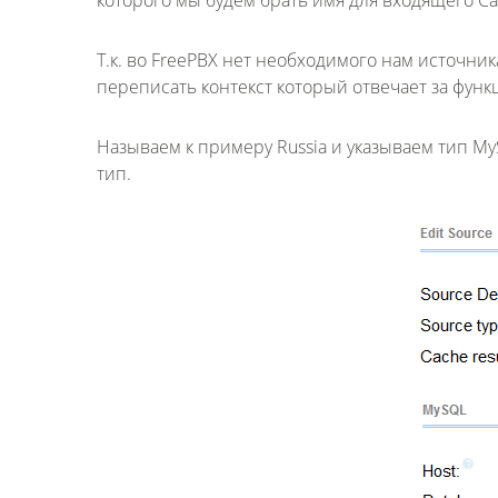
которого мы будем брать имя для входящего Cal
Т.к. во FreePBX нет необходимого нам источник
переписать контекст который отвечает за функ
Называем к примеру Russia и указываем тип My
тип.