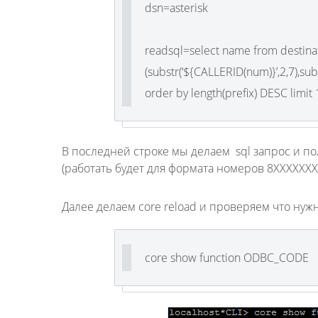
dsn=asterisk
readsql=select name from destinat
(substr(‘${CALLERID(num)}’,2,7),sub
order by length(prefix) DESC limit 
В последней строке мы делаем sql запрос и п
(работать будет для формата номеров 8XXXXXX
Далее делаем core reload и проверяем что нуж
core show function ODBC_CODE