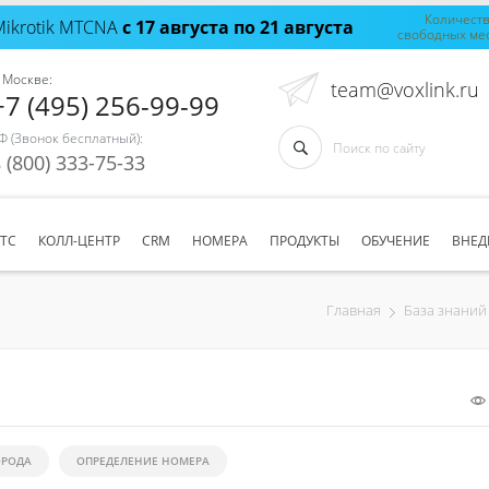
Количест
Mikrotik MTCNA
с 17 августа по 21 августа
свободных ме
 Москве:
team@voxlink.ru
+7 (495) 256-99-99
Ф (Звонок бесплатный):
 (800) 333-75-33
АТС
КОЛЛ-ЦЕНТР
CRM
НОМЕРА
ПРОДУКТЫ
ОБУЧЕНИЕ
ВНЕД
Главная
База знаний
ОРОДА
ОПРЕДЕЛЕНИЕ НОМЕРА