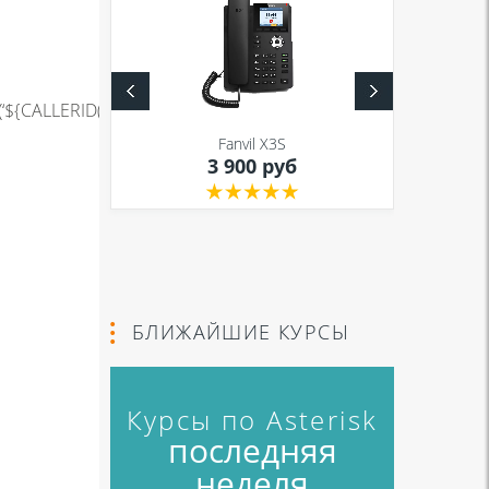
(‘${CALLERID(num)}’,2,4),substr(‘${CALLERID(num)}’,2,3))
S
Fanvil X3S
уб
3 900 руб
БЛИЖАЙШИЕ КУРСЫ
Курсы по Asterisk
последняя
неделя