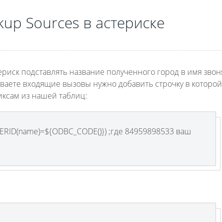
kup Sources в
астериске
стериск подставлять название полученного город в имя зво
сываете входящие вызовы нужно добавить строчку в которой
иксам из нашей таблиц:
LERID(name)=${ODBC_CODE()}) ;где 84959898533 ваш