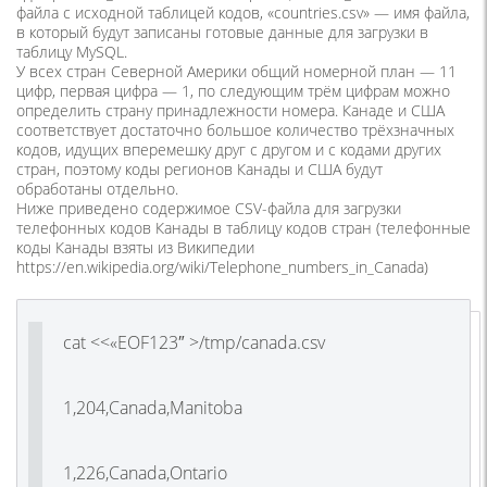
файла с исходной таблицей кодов, «countries.csv» — имя файла,
в который будут записаны готовые данные для загрузки в
таблицу MySQL.
У всех стран Северной Америки общий номерной план — 11
цифр, первая цифра — 1, по следующим трём цифрам можно
определить страну принадлежности номера. Канаде и США
соответствует достаточно большое количество трёхзначных
кодов, идущих вперемешку друг с другом и с кодами других
стран, поэтому коды регионов Канады и США будут
обработаны отдельно.
Ниже приведено содержимое CSV-файла для загрузки
телефонных кодов Канады в таблицу кодов стран (телефонные
коды Канады взяты из Википедии
https://en.wikipedia.org/wiki/Telephone_numbers_in_Canada)
cat <<«EOF123″ >/tmp/canada.csv
1,204,Canada,Manitoba
1,226,Canada,Ontario