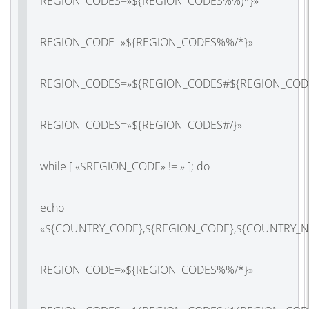
REGION_CODES=»${REGION_CODES%%)*}»
REGION_CODE=»${REGION_CODES%%/*}»
REGION_CODES=»${REGION_CODES#${REGION_CODE
REGION_CODES=»${REGION_CODES#/}»
while [ «$REGION_CODE» != » ]; do
echo
«${COUNTRY_CODE},${REGION_CODE},${COUNTRY_N
REGION_CODE=»${REGION_CODES%%/*}»