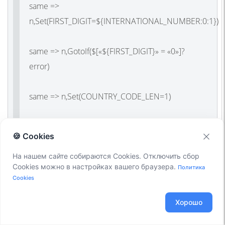
same =>
n,Set(FIRST_DIGIT=${INTERNATIONAL_NUMBER:0:1})
same => n,GotoIf($[«${FIRST_DIGIT}» = «0»]?
error)
same => n,Set(COUNTRY_CODE_LEN=1)
same => n,Set(COUNTRY_CODE_LIMIT=3)
🍪 Cookies
same => n,ExecIf($[«${FIRST_DIGIT}» = «1» |
На нашем сайте собираются Cookies. Отключить сбор
Cookies можно в настройках вашего браузера.
Политика
«${FIRST_DIGIT}» = «7»]?
Cookies
Set(COUNTRY_CODE_LEN=0))
Хорошо
same => n,ExecIf($[«${FIRST_DIGIT}» = «1» |