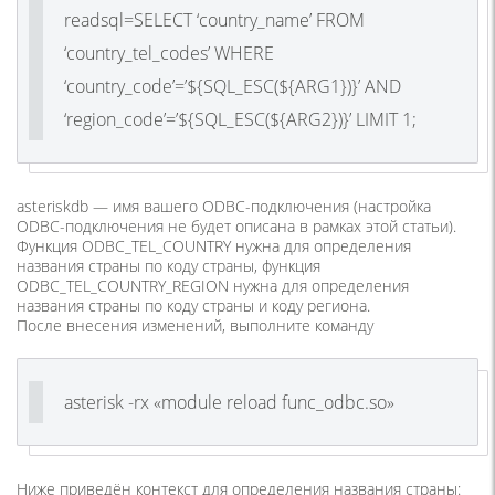
readsql=SELECT ‘country_name’ FROM
‘country_tel_codes’ WHERE
‘country_code’=’${SQL_ESC(${ARG1})}’ AND
‘region_code’=’${SQL_ESC(${ARG2})}’ LIMIT 1;
asteriskdb — имя вашего ODBC-подключения (настройка
ODBC-подключения не будет описана в рамках этой статьи).
Функция ODBC_TEL_COUNTRY нужна для определения
названия страны по коду страны, функция
ODBC_TEL_COUNTRY_REGION нужна для определения
названия страны по коду страны и коду региона.
После внесения изменений, выполните команду
asterisk -rx «module reload func_odbc.so»
Ниже приведён контекст для определения названия страны: