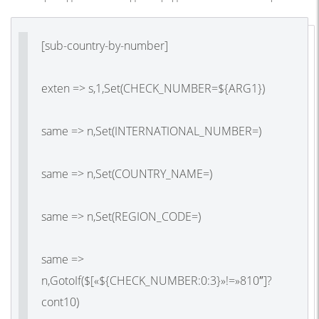
[sub-country-by-number]
exten => s,1,Set(CHECK_NUMBER=${ARG1})
same => n,Set(INTERNATIONAL_NUMBER=)
same => n,Set(COUNTRY_NAME=)
same => n,Set(REGION_CODE=)
same =>
n,GotoIf($[«${CHECK_NUMBER:0:3}»!=»810″]?
cont10)