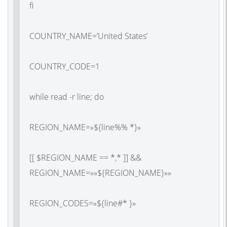
fi
COUNTRY_NAME=’United States’
COUNTRY_CODE=1
while read -r line; do
REGION_NAME=»${line%% *}»
[[ $REGION_NAME == *,* ]] &&
REGION_NAME=»»${REGION_NAME}»»
REGION_CODES=»${line#* }»