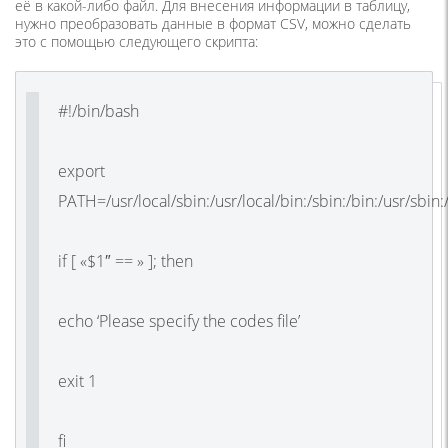
её в какой-либо файл. Для внесения информации в таблицу,
нужно преобразовать данные в формат CSV, можно сделать
это с помощью следующего скрипта:
#!/bin/bash
export
PATH=/usr/local/sbin:/usr/local/bin:/sbin:/bin:/usr/sbin:
if [ «$1″ == » ]; then
echo ‘Please specify the codes file’
exit 1
fi