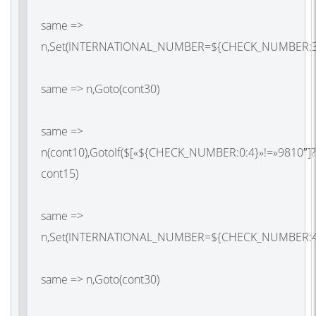
same =>
n,Set(INTERNATIONAL_NUMBER=${CHECK_NUMBER:3
same => n,Goto(cont30)
same =>
n(cont10),GotoIf($[«${CHECK_NUMBER:0:4}»!=»9810″]?
cont15)
same =>
n,Set(INTERNATIONAL_NUMBER=${CHECK_NUMBER:4
same => n,Goto(cont30)