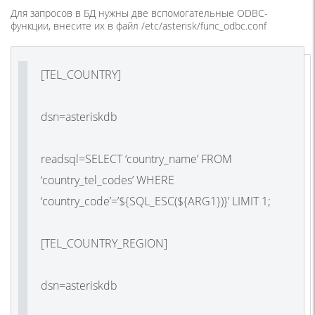
Для запросов в БД нужны две вспомогательные ODBC-
функции, внесите их в файл /etc/asterisk/func_odbc.conf
[TEL_COUNTRY]
dsn=asteriskdb
readsql=SELECT ‘country_name’ FROM
‘country_tel_codes’ WHERE
‘country_code’=’${SQL_ESC(${ARG1})}’ LIMIT 1;
[TEL_COUNTRY_REGION]
dsn=asteriskdb