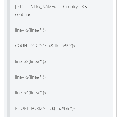
[ «$COUNTRY_NAME» == ‘Country’ ] &&
continue
line=»${line#* }»
COUNTRY_CODE=»${line%% *}»
line=»${line#* }»
line=»${line#* }»
line=»${line#* }»
PHONE_FORMAT=»${line%% *}»