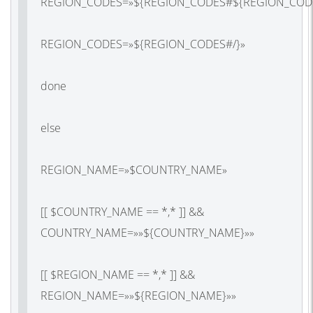
REGION_CODES=»${REGION_CODES#${REGION_CODE
REGION_CODES=»${REGION_CODES#/}»
done
else
REGION_NAME=»$COUNTRY_NAME»
[[ $COUNTRY_NAME == *,* ]] &&
COUNTRY_NAME=»»${COUNTRY_NAME}»»
[[ $REGION_NAME == *,* ]] &&
REGION_NAME=»»${REGION_NAME}»»