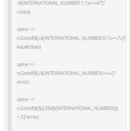
«${INTERNATIONAL_NUMBER:1:1}»!=»6″]?
russia)
same =>
n,GotoIf($[«${INTERNATIONAL_NUMBER:0:1}»=»7»]?
kazakhstan)
same =>
n,GotoIf($[«${INTERNATIONAL_NUMBER}»=»»]?
error)
same =>
n,GotoIf($[${LEN(${INTERNATIONAL_NUMBER})}
< 5]?error)