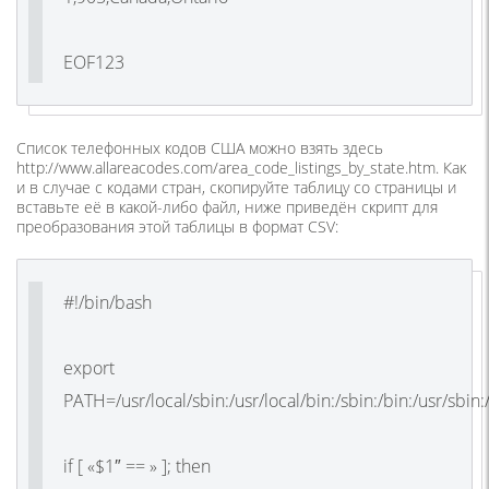
EOF123
Список телефонных кодов США можно взять здесь
http://www.allareacodes.com/area_code_listings_by_state.htm. Как
и в случае с кодами стран, скопируйте таблицу со страницы и
вставьте её в какой-либо файл, ниже приведён скрипт для
преобразования этой таблицы в формат CSV:
#!/bin/bash
export
PATH=/usr/local/sbin:/usr/local/bin:/sbin:/bin:/usr/sbin:
if [ «$1″ == » ]; then