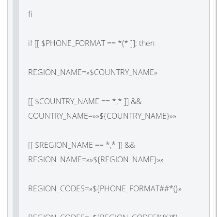
fi
if [[ $PHONE_FORMAT == *(* ]]; then
REGION_NAME=»$COUNTRY_NAME»
[[ $COUNTRY_NAME == *,* ]] &&
COUNTRY_NAME=»»${COUNTRY_NAME}»»
[[ $REGION_NAME == *,* ]] &&
REGION_NAME=»»${REGION_NAME}»»
REGION_CODES=»${PHONE_FORMAT##*(}»