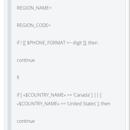
REGION_NAME=
REGION_CODE=
if ! [[ $PHONE_FORMAT =~ digit ]]; then
continue
fi
if [ «$COUNTRY_NAME» == ‘Canada’ ] || [
«$COUNTRY_NAME» == ‘United States’ ]; then
continue