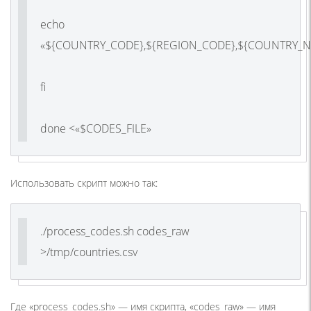
echo
«${COUNTRY_CODE},${REGION_CODE},${COUNTRY_N
fi
done <«$CODES_FILE»
Использовать скрипт можно так:
./process_codes.sh codes_raw
>/tmp/countries.csv
Где «process_codes.sh» — имя скрипта, «codes_raw» — имя