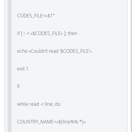
CODES_FILE=»$1″
if [ ! -r «$CODES_FILE» ]; then
echo «Couldn’t read ‘$CODES_FILE'»
exit 1
fi
while read -r line; do
COUNTRY_NAME=»${line%% *}»