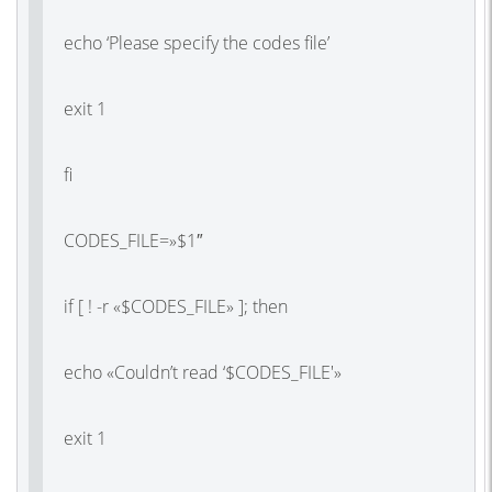
echo ‘Please specify the codes file’
exit 1
fi
CODES_FILE=»$1″
if [ ! -r «$CODES_FILE» ]; then
echo «Couldn’t read ‘$CODES_FILE'»
exit 1