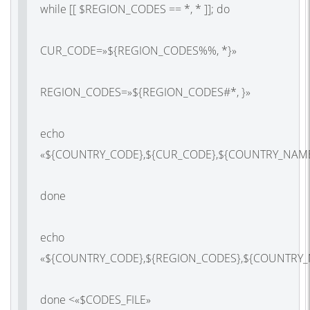
while [[ $REGION_CODES == *, * ]]; do
CUR_CODE=»${REGION_CODES%%, *}»
REGION_CODES=»${REGION_CODES#*, }»
echo
«${COUNTRY_CODE},${CUR_CODE},${COUNTRY_NAME
done
echo
«${COUNTRY_CODE},${REGION_CODES},${COUNTRY_
done <«$CODES_FILE»