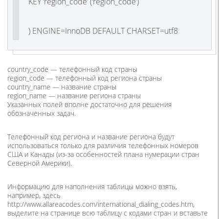
KEY ‘region_code’ (‘region_code’)
) ENGINE=InnoDB DEFAULT CHARSET=utf8
country_code — телефонный код страны
region_code — телефонный код региона страны
country_name — название страны
region_name — название региона страны
Указанных полей вполне достаточно для решения
обозначенных задач.
Телефонный код региона и название региона будут
использоваться только для различия телефонных номеров
США и Канады (из-за особенностей плана нумерации стран
Северной Америки).
Информацию для наполнения таблицы можно взять,
например, здесь
http://www.allareacodes.com/international_dialing_codes.htm,
выделите на странице всю таблицу с кодами стран и вставьте