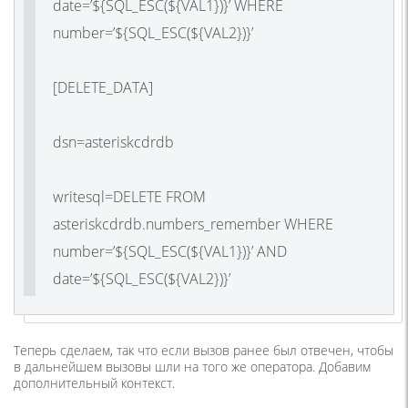
date=’${SQL_ESC(${VAL1})}’ WHERE
number=’${SQL_ESC(${VAL2})}’
[DELETE_DATA]
dsn=asteriskcdrdb
writesql=DELETE FROM
asteriskcdrdb.numbers_remember WHERE
number=’${SQL_ESC(${VAL1})}’ AND
date=’${SQL_ESC(${VAL2})}’
Теперь сделаем, так что если вызов ранее был отвечен, чтобы
в дальнейшем вызовы шли на того же оператора. Добавим
дополнительный контекст.