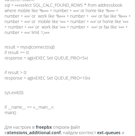
sql = «»»select SQL_CALC_FOUND_ROWS * from addressbook
where mobile like ‘%»»» + number + «»»‘ or home like ‘%»»» +
number + «»»‘ or work like ‘%»»» + number + «»»‘ or fax like ‘%»»» +
number + «»»‘ or mobile like ‘»»» + number + «»»‘ or home like ‘»»»
+ number + «»»‘ or work like ‘»»» + number + «»»‘ or fax like ‘»»» +
number + «»»‘ limit 1;»»»
result = mysqlconnect(sql)
if result == 0:
response = agi(«EXEC Set QUEUE_PRIO=5»)
if result > 0:
response = agi(«EXEC Set QUEUE_PRIO=10»)
sys.exit(0)
if __name__ == «__main__»:
main()
Для настроек в
freepbx
откроем файл
e
xtensions_additional.conf
, найдем контекст
ext-queues
и