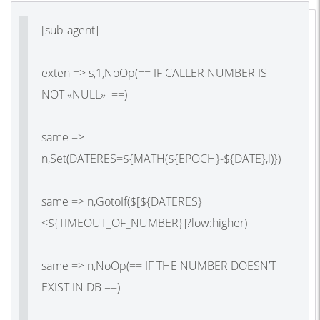
[sub-agent]
exten => s,1,NoOp(== IF CALLER NUMBER IS
NOT «NULL» ==)
same =>
n,Set(DATERES=${MATH(${EPOCH}-${DATE},i)})
same => n,GotoIf($[${DATERES}
<${TIMEOUT_OF_NUMBER}]?low:higher)
same => n,NoOp(== IF THE NUMBER DOESN’T
EXIST IN DB ==)