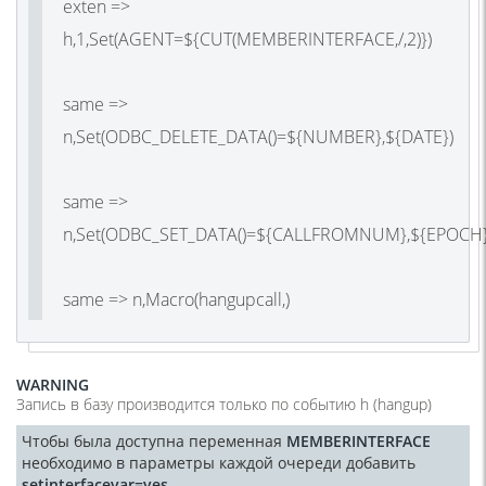
exten =>
h,1,Set(AGENT=${CUT(MEMBERINTERFACE,/,2)})
same =>
n,Set(ODBC_DELETE_DATA()=${NUMBER},${DATE})
same =>
n,Set(ODBC_SET_DATA()=${CALLFROMNUM},${EPOCH}
same => n,Macro(hangupcall,)
WARNING
Запись в базу производится только по событию h (hangup)
Чтобы была доступна переменная
MEMBERINTERFACE
необходимо в параметры каждой очереди добавить
setinterfacevar=yes