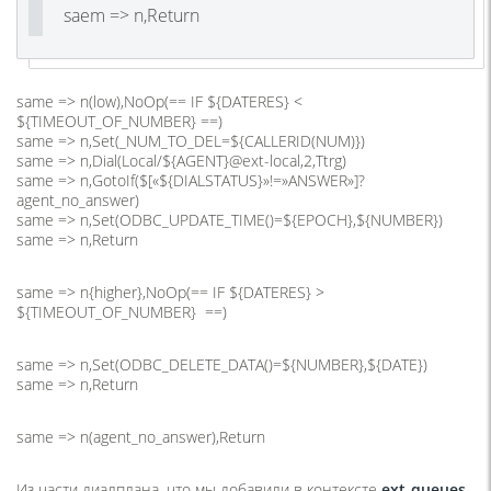
saem => n,Return
same => n(low),NoOp(== IF ${DATERES} <
${TIMEOUT_OF_NUMBER} ==)
same => n,Set(_NUM_TO_DEL=${CALLERID(NUM)})
same => n,Dial(Local/${AGENT}@ext-local,2,Ttrg)
same => n,GotoIf($[«${DIALSTATUS}»!=»ANSWER»]?
agent_no_answer)
same => n,Set(ODBC_UPDATE_TIME()=${EPOCH},${NUMBER})
same => n,Return
same => n{higher},NoOp(== IF ${DATERES} >
${TIMEOUT_OF_NUMBER} ==)
same => n,Set(ODBC_DELETE_DATA()=${NUMBER},${DATE})
same => n,Return
same => n(agent_no_answer),Return
Из части диалплана, что мы добавили в контексте
ext-queues