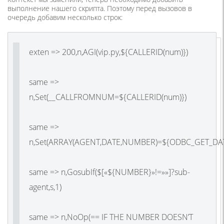
выполнение нашего скрипта. Поэтому перед вызовов в
очередь добавим несколько строк:
exten => 200,n,AGI(vip.py,${CALLERID(num)})
same =>
n,Set(__CALLFROMNUM=${CALLERID(num)})
same =>
n,Set(ARRAY(AGENT,DATE,NUMBER)=${ODBC_GET_DATA
same => n,GosubIf($[«${NUMBER}»!=»»]?sub-
agent,s,1)
same => n,NoOp(== IF THE NUMBER DOESN’T