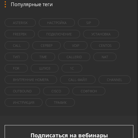
Популярные теги
ASTERISK
НАСТРОЙКА
SIP
FREEPBX
ПОДКЛЮЧЕНИЕ
УСТАНОВКА
CALL
СЕРВЕР
VOIP
CENTOS
ТИП
TIME
CALLERID
NAT
FOR
ШЛЮЗ
1C
ВНУТРЕННИЕ НОМЕРА
CALL-ФАЙЛ
CHANNEL
OUTBOUND
CISCO
СОФТФОН
ИНСТРУКЦИЯ
ТРАФИК
Подписаться на вебинары