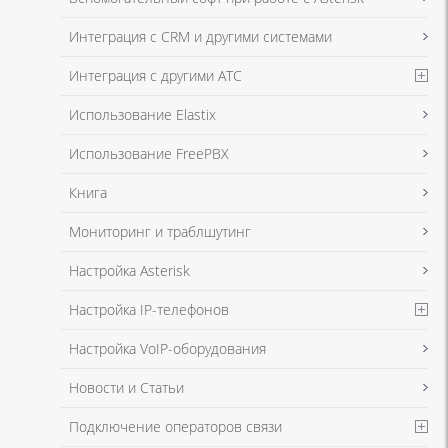
в соответствии с
Политикой в отношении обработки персональных
данных
и
Политикой конфиденциальности
Интеграция с CRM и другими системами
Интеграция с другими АТС
Я даю согласие на обработку моих персональных данных для связи
Использование Elastix
в соответствии с
Политикой в отношении обработки персональных
данных
и
Политикой конфиденциальности
Использование FreePBX
Книга
Мониторинг и траблшутинг
Настройка Asterisk
Настройка IP-телефонов
Настройка VoIP-оборудования
Новости и Статьи
Подключение операторов связи