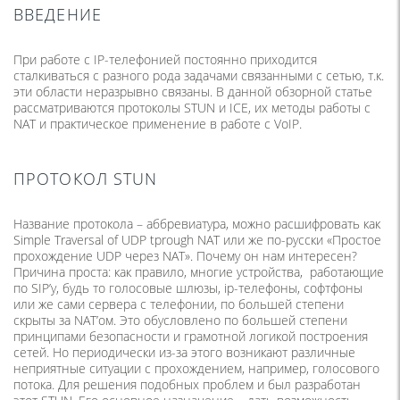
ВВЕДЕНИЕ
При работе с IP-телефонией постоянно приходится
сталкиваться с разного рода задачами связанными с сетью, т.к.
эти области неразрывно связаны. В данной обзорной статье
рассматриваются протоколы STUN и ICE, их методы работы с
NAT и практическое применение в работе с VoIP.
ПРОТОКОЛ STUN
Название протокола – аббревиатура, можно расшифровать как
Simple Traversal of UDP tрrough NAT или же по-русски «Простое
прохождение UDP через NAT». Почему он нам интересен?
Причина проста: как правило, многие устройства, работающие
по SIP’у, будь то голосовые шлюзы, ip-телефоны, софтфоны
или же сами сервера с телефонии, по большей степени
скрыты за NAT’ом. Это обусловлено по большей степени
принципами безопасности и грамотной логикой построения
сетей. Но периодически из-за этого возникают различные
неприятные ситуации с прохождением, например, голосового
потока. Для решения подобных проблем и был разработан