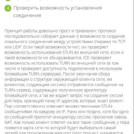
Проверить возможность установления
соединения
Принцип работы довольно прост и тривиален: протокол
последовательно собирает данные о возможности создания
локального соединения между устройствами (пирами) по TCP
или UDP. Если такой возможности нет, он проверяет
возможность использования STUN во внешней сети, если и
такой возможности не обнаруживается, ICE проверяет
возможность использовать TURN во внешней сети (в том
числе и проверяет доступность подключения к нескольким
ближайшим TURN-серверам). После окончания сбора
информации о структуре окружающей клиента сети, им
(клиентом, создающим сессию) отправляется сообщение на
TURN-сервер, содержащее полученную архитектуру
ближайшей сети, а так же кидает запрос на создание сессии
для пира, хранящий пачку IP-адресов, которые знает клиент.
Пир соответственно отвечает множественными STUN-
сообщениями по каждому из IP. Рано или поздно, хотя бы одно
из сообщений прилетит инициатору сессии, проскочив сквозь
NAT. Как только клиент ответит на все такие сообщения, у пира
появится карта сети по которой будет выбираться самый
легкий для прохождения маршрут (этот процесс называется